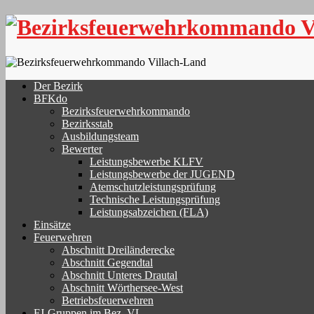
Skip
to
content
Der Bezirk
BFKdo
Bezirksfeuerwehrkommando
Bezirksstab
Ausbildungsteam
Bewerter
Leistungsbewerbe KLFV
Leistungsbewerbe der JUGEND
Atemschutzleistungsprüfung
Technische Leistungsprüfung
Leistungsabzeichen (FLA)
Einsätze
Feuerwehren
Abschnitt Dreiländerecke
Abschnitt Gegendtal
Abschnitt Unteres Drautal
Abschnitt Wörthersee-West
Betriebsfeuerwehren
FJ-Gruppen im Bez. VL