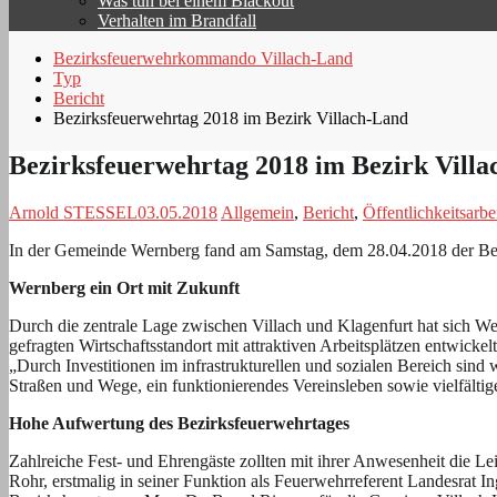
Was tun bei einem Blackout
Verhalten im Brandfall
Bezirksfeuerwehrkommando Villach-Land
Typ
Bericht
Bezirksfeuerwehrtag 2018 im Bezirk Villach-Land
Bezirksfeuerwehrtag 2018 im Bezirk Vill
Arnold STESSEL
03.05.2018
Allgemein
,
Bericht
,
Öffentlichkeitsarbe
In der Gemeinde Wernberg fand am Samstag, dem 28.04.2018 der Bezi
Wernberg ein Ort mit Zukunft
Durch die zentrale Lage zwischen Villach und Klagenfurt hat sich W
gefragten Wirtschaftsstandort mit attraktiven Arbeitsplätzen entwic
„Durch Investitionen im infrastrukturellen und sozialen Bereich sin
Straßen und Wege, ein funktionierendes Vereinsleben sowie vielfältig
Hohe Aufwertung des Bezirksfeuerwehrtages
Zahlreiche Fest- und Ehrengäste zollten mit ihrer Anwesenheit die L
Rohr, erstmalig in seiner Funktion als Feuerwehrreferent Landesrat 