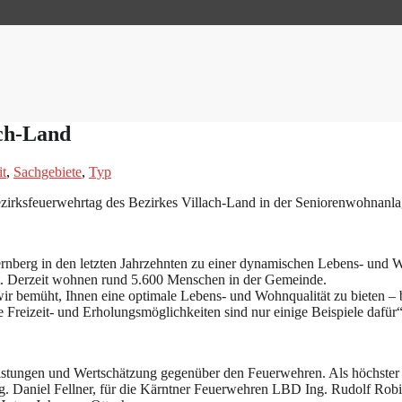
ach-Land
it
,
Sachgebiete
,
Typ
rksfeuerwehrtag des Bezirkes Villach-Land in der Seniorenwohnanlage
ernberg in den letzten Jahrzehnten zu einer dynamischen Lebens- und 
kelt. Derzeit wohnen rund 5.600 Menschen in der Gemeinde.
d wir bemüht, Ihnen eine optimale Lebens- und Wohnqualität zu bieten
e Freizeit- und Erholungsmöglichkeiten sind nur einige Beispiele dafü
eistungen und Wertschätzung gegenüber den Feuerwehren. Als höchster p
Ing. Daniel Fellner, für die Kärntner Feuerwehren LBD Ing. Rudolf Robi