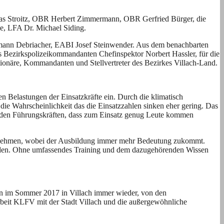
eas Stroitz, OBR Herbert Zimmermann, OBR Gerfried Bürger, die
, LFA Dr. Michael Siding.
mann Debriacher, EABI Josef Steinwender. Aus dem benachbarten
Bezirkspolizeikommandanten Chefinspektor Norbert Hassler, für die
ktionäre, Kommandanten und Stellvertreter des Bezirkes Villach-Land.
 Belastungen der Einsatzkräfte ein. Durch die klimatisch
die Wahrscheinlichkeit das die Einsatzzahlen sinken eher gering. Das
bei den Führungskräften, dass zum Einsatz genug Leute kommen
annehmen, wobei der Ausbildung immer mehr Bedeutung zukommt.
erden. Ohne umfassendes Training und dem dazugehörenden Wissen
man im Sommer 2017 in Villach immer wieder, von den
rbeit KLFV mit der Stadt Villach und die außergewöhnliche