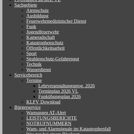
Sachgebiete
Atemschutz
Ausbildung
Feuerwehrmedizinischer Dienst
Funk
Jugendfeuerwehr
Kameradschaft
Katastrophenschutz
Öffentlichkeitsarbeit
Sport
Strahlenschutz-Gefahrengut
Technik
Wasserdienst
Servicebereich
Termine
Lehrveranstaltungsprog. 2026
Terminplan 2026 VL
Funkübungsplan 2026
KLFV Download
Bürgerservice
Warnungen AT-Alert
LEISTUNGSBERICHTE
NOTRUFNUMMERN
Warn- und Alarmsignale im Katastrophenfall