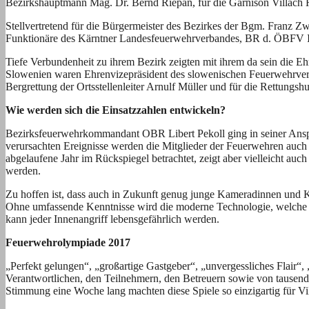
Bezirkshauptmann Mag. Dr. Bernd Riepan, für die Garnison Villach 
Stellvertretend für die Bürgermeister des Bezirkes der Bgm. Fran
Funktionäre des Kärntner Landesfeuerwehrverbandes, BR d. ÖBFV I
Tiefe Verbundenheit zu ihrem Bezirk zeigten mit ihrem da sein di
Slowenien waren Ehrenvizepräsident des slowenischen Feuerwehrver
Bergrettung der Ortsstellenleiter Arnulf Müller und für die Rettung
Wie werden sich die Einsatzzahlen entwickeln?
Bezirksfeuerwehrkommandant OBR Libert Pekoll ging in seiner Ansprac
verursachten Ereignisse werden die Mitglieder der Feuerwehren auch i
abgelaufene Jahr im Rückspiegel betrachtet, zeigt aber vielleicht a
werden.
Zu hoffen ist, dass auch in Zukunft genug junge Kameradinnen und
Ohne umfassende Kenntnisse wird die moderne Technologie, welche w
kann jeder Innenangriff lebensgefährlich werden.
Feuerwehrolympiade 2017
„Perfekt gelungen“, „großartige Gastgeber“, „unvergessliches Flair
Verantwortlichen, den Teilnehmern, den Betreuern sowie von tausend
Stimmung eine Woche lang machten diese Spiele so einzigartig für Vi