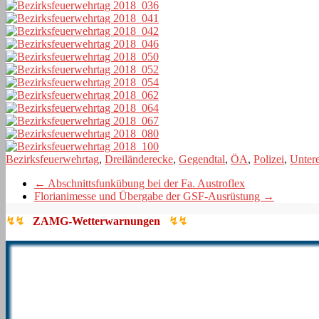
Bezirksfeuerwehrtag
,
Dreiländerecke
,
Gegendtal
,
ÖA
,
Polizei
,
Untere
←
Abschnittsfunkübung bei der Fa. Austroflex
Florianimesse und Übergabe der GSF-Ausrüstung
→
↯↯
ZAMG-Wetterwarnungen
↯↯