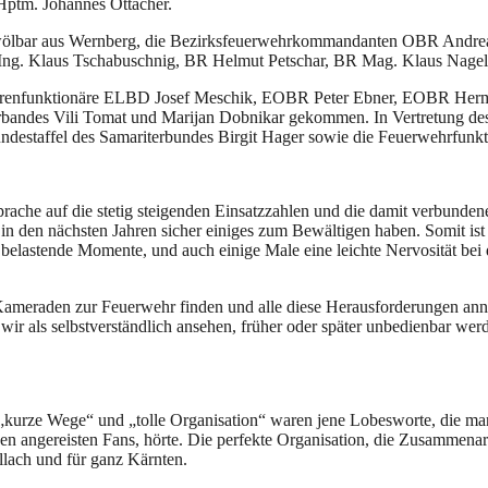
Hptm. Johannes Ottacher.
z Zwölbar aus Wernberg, die Bezirksfeuerwehrkommandanten OBR Andr
ng. Klaus Tschabuschnig, BR Helmut Petschar, BR Mag. Klaus Nagele
e Ehrenfunktionäre ELBD Josef Meschik, EOBR Peter Ebner, EOBR Her
bandes Vili Tomat und Marijan Dobnikar gekommen. In Vertretung des 
shundestaffel des Samariterbundes Birgit Hager sowie die Feuerwehrfun
he auf die stetig steigenden Einsatzzahlen und die damit verbundenen
n den nächsten Jahren sicher einiges zum Bewältigen haben. Somit ist 
uch belastende Momente, und auch einige Male eine leichte Nervosität 
 Kameraden zur Feuerwehr finden und alle diese Herausforderungen 
ir als selbstverständlich ansehen, früher oder später unbedienbar w
“, „kurze Wege“ und „tolle Organisation“ waren jene Lobesworte, die 
en angereisten Fans, hörte. Die perfekte Organisation, die Zusammena
llach und für ganz Kärnten.