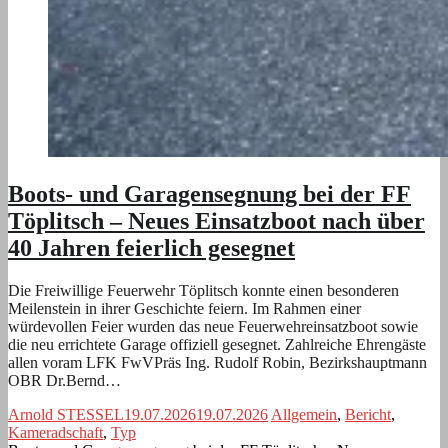
Boots- und Garagensegnung bei der FF
Töplitsch – Neues Einsatzboot nach über
40 Jahren feierlich gesegnet
Die Freiwillige Feuerwehr Töplitsch konnte einen besonderen
Meilenstein in ihrer Geschichte feiern. Im Rahmen einer
würdevollen Feier wurden das neue Feuerwehreinsatzboot sowie
die neu errichtete Garage offiziell gesegnet. Zahlreiche Ehrengäste
allen voram LFK FwVPräs Ing. Rudolf Robin, Bezirkshauptmann
OBR Dr.Bernd…
Arnold STESSEL
19.07.2026
19.07.2026
Allgemein
,
Bericht
,
Kameradschaft
,
Typ