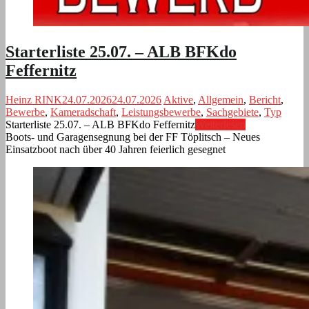
Starterliste 25.07. – ALB BFKdo
Feffernitz
Heinz RINK
24.07.2026
24.07.2026
Aktive
,
Allgemein
,
Bericht
,
Bewerbe
,
Kameradschaft
,
Leistungsbewerbe
,
Sachgebiete
,
Typ
Starterliste 25.07. – ALB BFKdo Feffernitz
Weiterlesen
Boots- und Garagensegnung bei der FF Töplitsch – Neues
Einsatzboot nach über 40 Jahren feierlich gesegnet