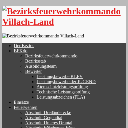
Skip
to
content
Der Bezirk
BFKdo
Bezirksfeuerwehrkommando
Bezirksstab
Ausbildungsteam
Bewerter
Leistungsbewerbe KLFV
Leistungsbewerbe der JUGEND
Atemschutzleistungsprüfung
Technische Leistungsprüfung
Leistungsabzeichen (FLA)
Einsätze
Feuerwehren
Abschnitt Dreiländerecke
Abschnitt Gegendtal
Abschnitt Unteres Drautal
Abschnitt Wörthersee-West