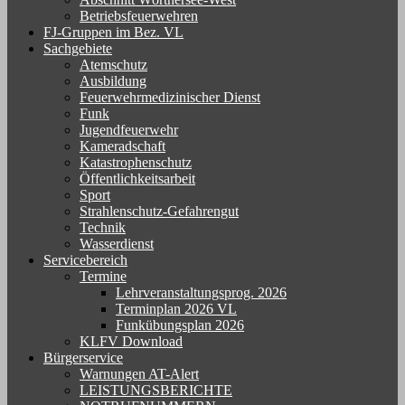
Betriebsfeuerwehren
FJ-Gruppen im Bez. VL
Sachgebiete
Atemschutz
Ausbildung
Feuerwehrmedizinischer Dienst
Funk
Jugendfeuerwehr
Kameradschaft
Katastrophenschutz
Öffentlichkeitsarbeit
Sport
Strahlenschutz-Gefahrengut
Technik
Wasserdienst
Servicebereich
Termine
Lehrveranstaltungsprog. 2026
Terminplan 2026 VL
Funkübungsplan 2026
KLFV Download
Bürgerservice
Warnungen AT-Alert
LEISTUNGSBERICHTE