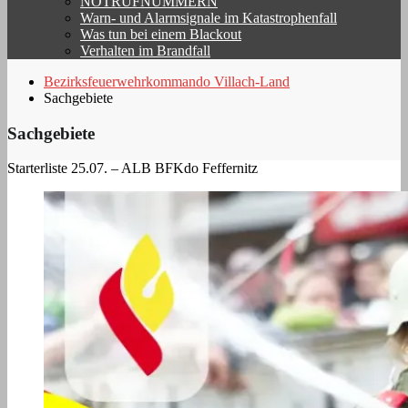
NOTRUFNUMMERN
Warn- und Alarmsignale im Katastrophenfall
Was tun bei einem Blackout
Verhalten im Brandfall
Bezirksfeuerwehrkommando Villach-Land
Sachgebiete
Sachgebiete
Starterliste 25.07. – ALB BFKdo Feffernitz