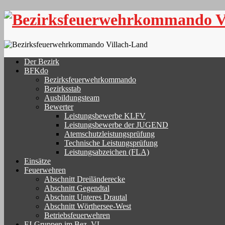
Skip
to
content
Der Bezirk
BFKdo
Bezirksfeuerwehrkommando
Bezirksstab
Ausbildungsteam
Bewerter
Leistungsbewerbe KLFV
Leistungsbewerbe der JUGEND
Atemschutzleistungsprüfung
Technische Leistungsprüfung
Leistungsabzeichen (FLA)
Einsätze
Feuerwehren
Abschnitt Dreiländerecke
Abschnitt Gegendtal
Abschnitt Unteres Drautal
Abschnitt Wörthersee-West
Betriebsfeuerwehren
FJ-Gruppen im Bez. VL