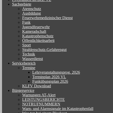
Sachgebiete
Atemschutz
Ausbildung
Feuerwehrmedizinischer Dienst
Funk
Jugendfeuerwehr
Kameradschaft
Katastrophenschutz
Öffentlichkeitsarbeit
Sport
Strahlenschutz-Gefahrengut
Technik
Wasserdienst
Servicebereich
Termine
Lehrveranstaltungsprog. 2026
Terminplan 2026 VL
Funkübungsplan 2026
KLFV Download
Bürgerservice
Warnungen AT-Alert
LEISTUNGSBERICHTE
NOTRUFNUMMERN
Warn- und Alarmsignale im Katastrophenfall