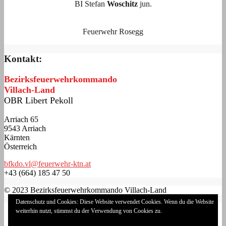
BI Stefan
Woschitz
jun.
Feuerwehr Rosegg
Kontakt:
Bezirksfeuerwehrkommando
Villach-Land
OBR Libert Pekoll
Arriach 65
9543 Arriach
Kärnten
Österreich
bfkdo.vl@feuerwehr-ktn.at
+43 (664) 185 47 50
© 2023 Bezirksfeuerwehrkommando Villach-Land
Datenschutz und Cookies: Diese Website verwendet Cookies. Wenn du die Website
Impressum
weiterhin nutzt, stimmst du der Verwendung von Cookies zu.
Datenschutzerklärung
Cookie-Richtlinie (EU)