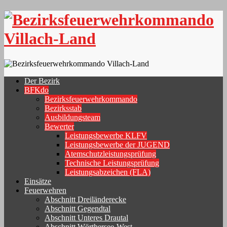
Skip
to
content
Der Bezirk
BFKdo
Bezirksfeuerwehrkommando
Bezirksstab
Ausbildungsteam
Bewerter
Leistungsbewerbe KLFV
Leistungsbewerbe der JUGEND
Atemschutzleistungsprüfung
Technische Leistungsprüfung
Leistungsabzeichen (FLA)
Einsätze
Feuerwehren
Abschnitt Dreiländerecke
Abschnitt Gegendtal
Abschnitt Unteres Drautal
Abschnitt Wörthersee-West