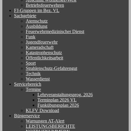
Betriebsfeuerwehren
FJ-Gruppen im Bez. VL
Sachgebiete
Atemschutz
Ausbildung
Feuerwehrmedizinischer Dienst
Funk
Jugendfeuerwehr
Kameradschaft
Katastrophenschutz
Öffentlichkeitsarbeit
Sport
Strahlenschutz-Gefahrengut
Technik
Wasserdienst
Servicebereich
Termine
Lehrveranstaltungsprog. 2026
Terminplan 2026 VL
Funkübungsplan 2026
KLFV Download
Bürgerservice
Warnungen AT-Alert
LEISTUNGSBERICHTE