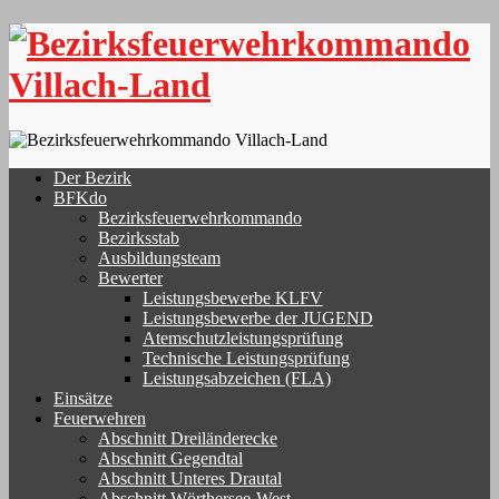
Skip
to
content
Der Bezirk
BFKdo
Bezirksfeuerwehrkommando
Bezirksstab
Ausbildungsteam
Bewerter
Leistungsbewerbe KLFV
Leistungsbewerbe der JUGEND
Atemschutzleistungsprüfung
Technische Leistungsprüfung
Leistungsabzeichen (FLA)
Einsätze
Feuerwehren
Abschnitt Dreiländerecke
Abschnitt Gegendtal
Abschnitt Unteres Drautal
Abschnitt Wörthersee-West