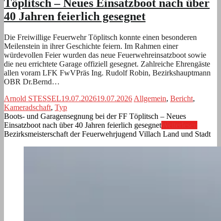
Töplitsch – Neues Einsatzboot nach über
40 Jahren feierlich gesegnet
Die Freiwillige Feuerwehr Töplitsch konnte einen besonderen
Meilenstein in ihrer Geschichte feiern. Im Rahmen einer
würdevollen Feier wurden das neue Feuerwehreinsatzboot sowie
die neu errichtete Garage offiziell gesegnet. Zahlreiche Ehrengäste
allen voram LFK FwVPräs Ing. Rudolf Robin, Bezirkshauptmann
OBR Dr.Bernd…
Arnold STESSEL
19.07.2026
19.07.2026
Allgemein
,
Bericht
,
Kameradschaft
,
Typ
Boots- und Garagensegnung bei der FF Töplitsch – Neues
Einsatzboot nach über 40 Jahren feierlich gesegnet
Weiterlesen
Bezirksmeisterschaft der Feuerwehrjugend Villach Land und Stadt