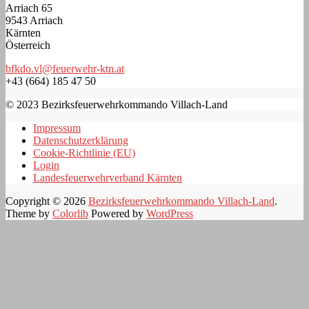
Arriach 65
9543 Arriach
Kärnten
Österreich
bfkdo.vl@feuerwehr-ktn.at
+43 (664) 185 47 50
© 2023 Bezirksfeuerwehrkommando Villach-Land
Impressum
Datenschutzerklärung
Cookie-Richtlinie (EU)
Login
Landesfeuerwehrverband Kärnten
Copyright © 2026
Bezirksfeuerwehrkommando Villach-Land
.
Theme by
Colorlib
Powered by
WordPress