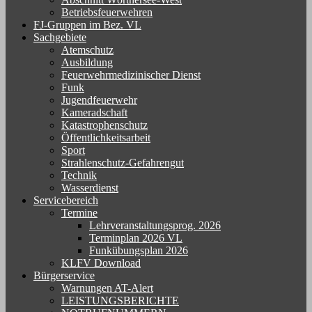
Betriebsfeuerwehren
FJ-Gruppen im Bez. VL
Sachgebiete
Atemschutz
Ausbildung
Feuerwehrmedizinischer Dienst
Funk
Jugendfeuerwehr
Kameradschaft
Katastrophenschutz
Öffentlichkeitsarbeit
Sport
Strahlenschutz-Gefahrengut
Technik
Wasserdienst
Servicebereich
Termine
Lehrveranstaltungsprog. 2026
Terminplan 2026 VL
Funkübungsplan 2026
KLFV Download
Bürgerservice
Warnungen AT-Alert
LEISTUNGSBERICHTE