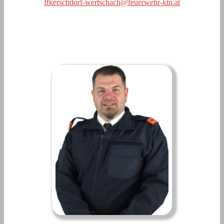
ffkerschdorf-wertschach@feuerwehr-ktn.at