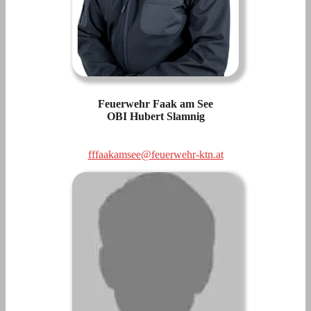
Feuerwehr Faak am See
OBI Hubert Slamnig
fffaakamsee@feuerwehr-ktn.at