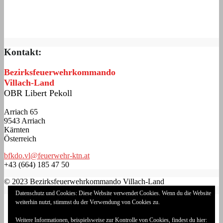
Kontakt:
Bezirksfeuerwehrkommando
Villach-Land
OBR Libert Pekoll
Arriach 65
9543 Arriach
Kärnten
Österreich
bfkdo.vl@feuerwehr-ktn.at
+43 (664) 185 47 50
© 2023 Bezirksfeuerwehrkommando Villach-Land
Datenschutz und Cookies: Diese Website verwendet Cookies. Wenn du die Website
Impressum
weiterhin nutzt, stimmst du der Verwendung von Cookies zu.
Datenschutzerklärung
Cookie-Richtlinie (EU)
Weitere Informationen, beispielsweise zur Kontrolle von Cookies, findest du hier: