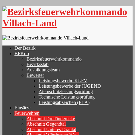
Skip
to
content
Der Bezirk
BFKdo
Bezirksfeuerwehrkommando
Bezirksstab
Ausbildungsteam
Bewerter
Leistungsbewerbe KLFV
Leistungsbewerbe der JUGEND
Atemschutzleistungsprüfung
Technische Leistungsprüfung
Leistungsabzeichen (FLA)
Einsätze
Feuerwehren
Abschnitt Dreiländerecke
Abschnitt Gegendtal
Abschnitt Unteres Drautal
Abschnitt Wörthersee-West