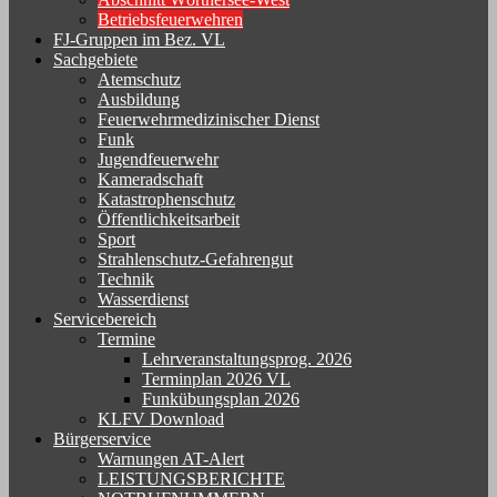
Betriebsfeuerwehren
FJ-Gruppen im Bez. VL
Sachgebiete
Atemschutz
Ausbildung
Feuerwehrmedizinischer Dienst
Funk
Jugendfeuerwehr
Kameradschaft
Katastrophenschutz
Öffentlichkeitsarbeit
Sport
Strahlenschutz-Gefahrengut
Technik
Wasserdienst
Servicebereich
Termine
Lehrveranstaltungsprog. 2026
Terminplan 2026 VL
Funkübungsplan 2026
KLFV Download
Bürgerservice
Warnungen AT-Alert
LEISTUNGSBERICHTE