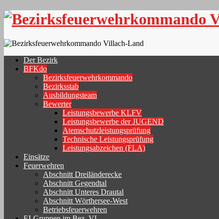
Skip
to
content
Der Bezirk
BFKdo
Bezirksfeuerwehrkommando
Bezirksstab
Ausbildungsteam
Bewerter
Leistungsbewerbe KLFV
Leistungsbewerbe der JUGEND
Atemschutzleistungsprüfung
Technische Leistungsprüfung
Leistungsabzeichen (FLA)
Einsätze
Feuerwehren
Abschnitt Dreiländerecke
Abschnitt Gegendtal
Abschnitt Unteres Drautal
Abschnitt Wörthersee-West
Betriebsfeuerwehren
FJ-Gruppen im Bez. VL