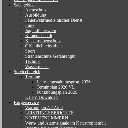
Sachgebiete
Atemschutz
Ausbildung
Feuerwehrmedizinischer Dienst
Funk
Jugendfeuerwehr
Kameradschaft
Katastrophenschutz
Öffentlichkeitsarbeit
Sport
Strahlenschutz-Gefahrengut
Technik
Wasserdienst
Servicebereich
Termine
Lehrveranstaltungsprog. 2026
Terminplan 2026 VL
Funkübungsplan 2026
KLFV Download
Bürgerservice
Warnungen AT-Alert
LEISTUNGSBERICHTE
NOTRUFNUMMERN
Warn- und Alarmsignale im Katastrophenfall