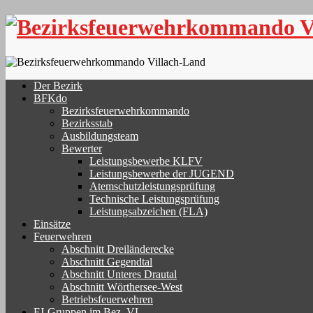
Skip
to
content
Der Bezirk
BFKdo
Bezirksfeuerwehrkommando
Bezirksstab
Ausbildungsteam
Bewerter
Leistungsbewerbe KLFV
Leistungsbewerbe der JUGEND
Atemschutzleistungsprüfung
Technische Leistungsprüfung
Leistungsabzeichen (FLA)
Einsätze
Feuerwehren
Abschnitt Dreiländerecke
Abschnitt Gegendtal
Abschnitt Unteres Drautal
Abschnitt Wörthersee-West
Betriebsfeuerwehren
FJ-Gruppen im Bez. VL