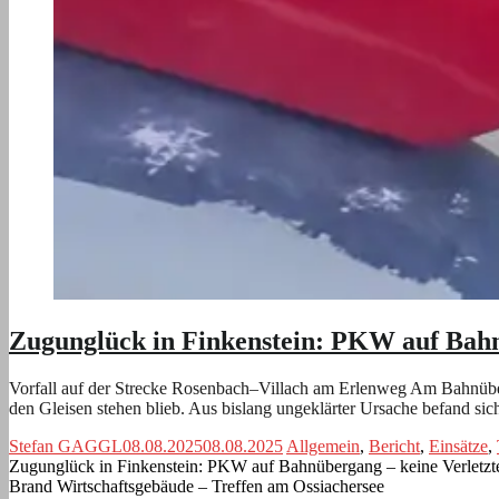
Zugunglück in Finkenstein: PKW auf Bahn
Vorfall auf der Strecke Rosenbach–Villach am Erlenweg Am Bahnübe
den Gleisen stehen blieb. Aus bislang ungeklärter Ursache befand si
Stefan GAGGL
08.08.2025
08.08.2025
Allgemein
,
Bericht
,
Einsätze
,
Zugunglück in Finkenstein: PKW auf Bahnübergang – keine Verletzt
Brand Wirtschaftsgebäude – Treffen am Ossiachersee