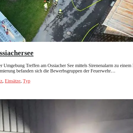
ssiachersee
mgebung Treffen am Ossiacher See mittels Sirenenalarm zu einem Bra
armierung befanden sich die Bewerbsgruppen der Feuerwehr…
tz
,
Einsätze
,
Typ