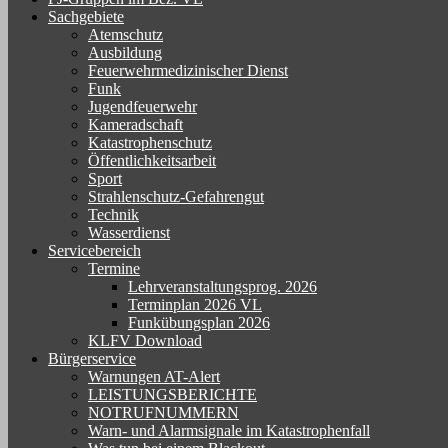
Sachgebiete
Atemschutz
Ausbildung
Feuerwehrmedizinischer Dienst
Funk
Jugendfeuerwehr
Kameradschaft
Katastrophenschutz
Öffentlichkeitsarbeit
Sport
Strahlenschutz-Gefahrengut
Technik
Wasserdienst
Servicebereich
Termine
Lehrveranstaltungsprog. 2026
Terminplan 2026 VL
Funkübungsplan 2026
KLFV Download
Bürgerservice
Warnungen AT-Alert
LEISTUNGSBERICHTE
NOTRUFNUMMERN
Warn- und Alarmsignale im Katastrophenfall