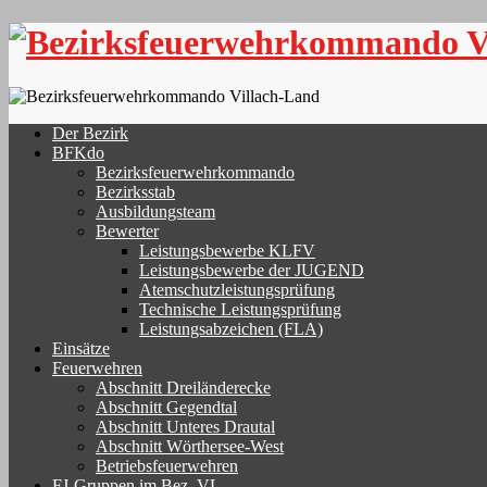
Skip
to
content
Der Bezirk
BFKdo
Bezirksfeuerwehrkommando
Bezirksstab
Ausbildungsteam
Bewerter
Leistungsbewerbe KLFV
Leistungsbewerbe der JUGEND
Atemschutzleistungsprüfung
Technische Leistungsprüfung
Leistungsabzeichen (FLA)
Einsätze
Feuerwehren
Abschnitt Dreiländerecke
Abschnitt Gegendtal
Abschnitt Unteres Drautal
Abschnitt Wörthersee-West
Betriebsfeuerwehren
FJ-Gruppen im Bez. VL