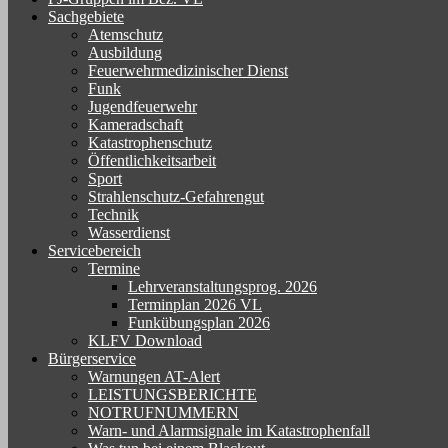
Sachgebiete
Atemschutz
Ausbildung
Feuerwehrmedizinischer Dienst
Funk
Jugendfeuerwehr
Kameradschaft
Katastrophenschutz
Öffentlichkeitsarbeit
Sport
Strahlenschutz-Gefahrengut
Technik
Wasserdienst
Servicebereich
Termine
Lehrveranstaltungsprog. 2026
Terminplan 2026 VL
Funkübungsplan 2026
KLFV Download
Bürgerservice
Warnungen AT-Alert
LEISTUNGSBERICHTE
NOTRUFNUMMERN
Warn- und Alarmsignale im Katastrophenfall