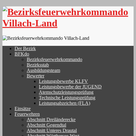
Skip
to
content
Der Bezirk
BFKdo
Bezirksfeuerwehrkommando
Bezirksstab
Ausbildungsteam
Bewerter
Leistungsbewerbe KLFV
Leistungsbewerbe der JUGEND
Atemschutzleistungsprüfung
Technische Leistungsprüfung
Leistungsabzeichen (FLA)
Einsätze
Feuerwehren
Abschnitt Dreiländerecke
Abschnitt Gegendtal
Abschnitt Unteres Drautal
Abschnitt Wörthersee-West