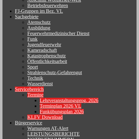
Betriebsfeuerwehren
FJ-Gruppen im Bez. VL
Sachgebiete
Atemschutz
Ausbildung
Feuerwehrmedizinischer Dienst
Funk
Jugendfeuerwehr
Kameradschaft
Katastrophenschutz
Öffentlichkeitsarbeit
Sport
Strahlenschutz-Gefahrengut
Technik
Wasserdienst
Servicebereich
Termine
Lehrveranstaltungsprog. 2026
Terminplan 2026 VL
Funkübungsplan 2026
KLFV Download
Bürgerservice
Warnungen AT-Alert
LEISTUNGSBERICHTE