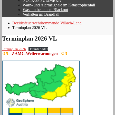
NOTRUFNUMMERN
Warn- und Alarmsignale im Katastrophenfall
Was tun bei einem Blackout
Verhalten im Brandfall
Bezirksfeuerwehrkommando Villach-Land
Terminplan 2026 VL
Terminplan 2026 VL
Terminplan 2026
Herunterladen
↯↯
ZAMG-Wetterwarnungen
↯↯