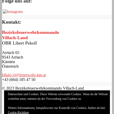
Folge uns auf:
Kontakt:
Bezirksfeuerwehrkommando
Villach-Land
OBR Libert Pekoll
Arriach 65
9543 Arriach
Kärnten
Österreich
bfkdo.vl@feuerwehr-ktn.at
+43 (664) 185 47 50
© 2023 Bezirksfeuerwehrkommando Villach-Land
Datenschutz und Cookies: Diese Website verwendet Cookies. Wenn du die Website
Impressum
weiterhin nutzt, stimmst du der Verwendung von Cookies zu.
Datenschutzerklärung
Cookie-Richtlinie (EU)
Weitere Informationen, beispielsweise zur Kontrolle von Cookies, findest du hier:
Login
Cookie-Richtlinie