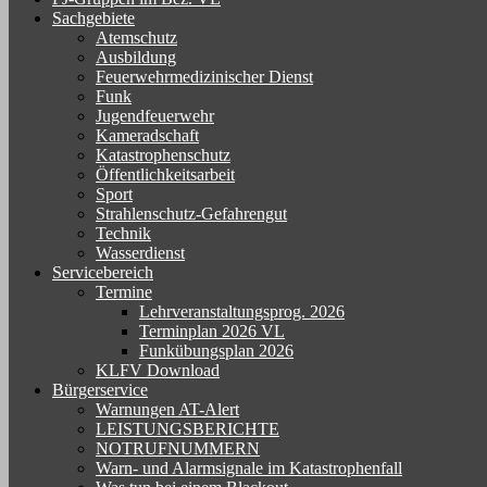
Sachgebiete
Atemschutz
Ausbildung
Feuerwehrmedizinischer Dienst
Funk
Jugendfeuerwehr
Kameradschaft
Katastrophenschutz
Öffentlichkeitsarbeit
Sport
Strahlenschutz-Gefahrengut
Technik
Wasserdienst
Servicebereich
Termine
Lehrveranstaltungsprog. 2026
Terminplan 2026 VL
Funkübungsplan 2026
KLFV Download
Bürgerservice
Warnungen AT-Alert
LEISTUNGSBERICHTE
NOTRUFNUMMERN
Warn- und Alarmsignale im Katastrophenfall