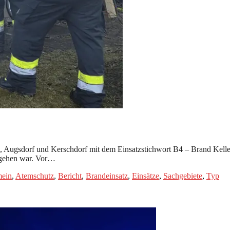
ugsdorf und Kerschdorf mit dem Einsatzstichwort B4 – Brand Keller na
ugehen war. Vor…
mein
,
Atemschutz
,
Bericht
,
Brandeinsatz
,
Einsätze
,
Sachgebiete
,
Typ