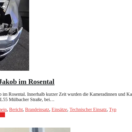
 Jakob im Rosental
kob im Rosental. Innerhalb kurzer Zeit wurden die Kameradinnen und K
er L55 Mülbacher Straße, bei…
mein
,
Bericht
,
Brandeinsatz
,
Einsätze
,
Technischer Einsatz
,
Typ
sen