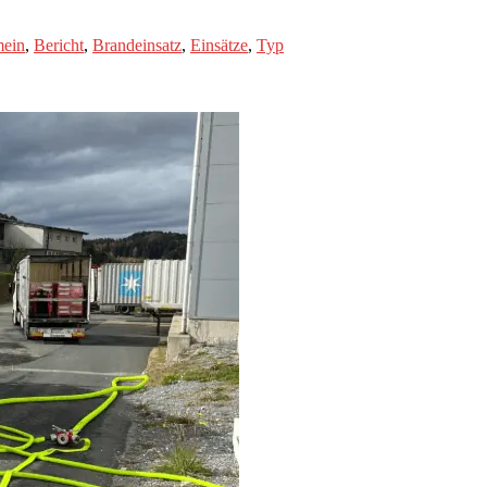
mein
,
Bericht
,
Brandeinsatz
,
Einsätze
,
Typ