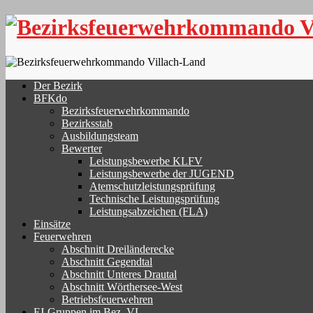
Skip
to
content
Der Bezirk
BFKdo
Bezirksfeuerwehrkommando
Bezirksstab
Ausbildungsteam
Bewerter
Leistungsbewerbe KLFV
Leistungsbewerbe der JUGEND
Atemschutzleistungsprüfung
Technische Leistungsprüfung
Leistungsabzeichen (FLA)
Einsätze
Feuerwehren
Abschnitt Dreiländerecke
Abschnitt Gegendtal
Abschnitt Unteres Drautal
Abschnitt Wörthersee-West
Betriebsfeuerwehren
FJ-Gruppen im Bez. VL