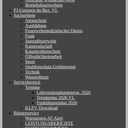
Betriebsfeuerwehren
FJ-Gruppen im Bez. VL
Sachgebiete
Atemschutz
Ausbildung
Feuerwehrmedizinischer Dienst
Funk
Jugendfeuerwehr
Kameradschaft
Katastrophenschutz
Öffentlichkeitsarbeit
Sport
Strahlenschutz-Gefahrengut
Technik
Wasserdienst
Servicebereich
Termine
Lehrveranstaltungsprog. 2026
Terminplan 2026 VL
Funkübungsplan 2026
KLFV Download
Bürgerservice
Warnungen AT-Alert
LEISTUNGSBERICHTE