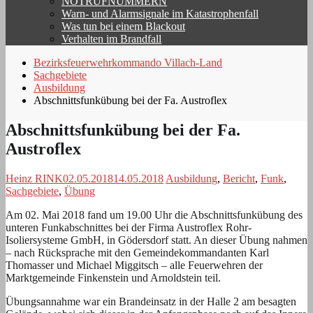
NOTRUFNUMMERN
Warn- und Alarmsignale im Katastrophenfall
Was tun bei einem Blackout
Verhalten im Brandfall
Bezirksfeuerwehrkommando Villach-Land
Sachgebiete
Ausbildung
Abschnittsfunkübung bei der Fa. Austroflex
Abschnittsfunkübung bei der Fa.
Austroflex
Heinz RINK
02.05.2018
14.05.2018
Ausbildung
,
Bericht
,
Funk
,
Sachgebiete
,
Übung
Am 02. Mai 2018 fand um 19.00 Uhr die Abschnittsfunkübung des
unteren Funkabschnittes bei der Firma Austroflex Rohr-
Isoliersysteme GmbH, in Gödersdorf statt. An dieser Übung nahmen
– nach Rücksprache mit den Gemeindekommandanten Karl
Thomasser und Michael Miggitsch – alle Feuerwehren der
Marktgemeinde Finkenstein und Arnoldstein teil.
Übungsannahme war ein Brandeinsatz in der Halle 2 am besagten