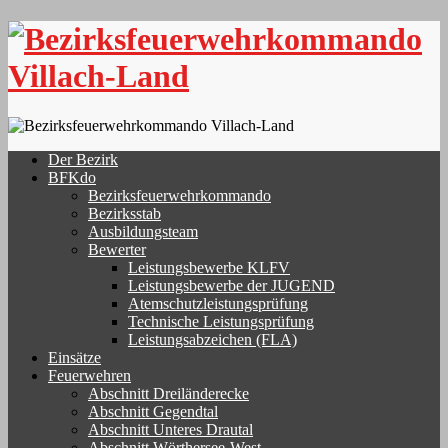
Skip
to
content
Der Bezirk
BFKdo
Bezirksfeuerwehrkommando
Bezirksstab
Ausbildungsteam
Bewerter
Leistungsbewerbe KLFV
Leistungsbewerbe der JUGEND
Atemschutzleistungsprüfung
Technische Leistungsprüfung
Leistungsabzeichen (FLA)
Einsätze
Feuerwehren
Abschnitt Dreiländerecke
Abschnitt Gegendtal
Abschnitt Unteres Drautal
Abschnitt Wörthersee-West