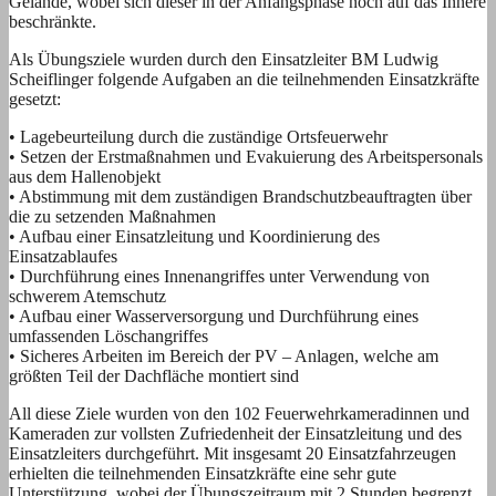
Gelände, wobei sich dieser in der Anfangsphase noch auf das Innere
beschränkte.
Als Übungsziele wurden durch den Einsatzleiter BM Ludwig
Scheiflinger folgende Aufgaben an die teilnehmenden Einsatzkräfte
gesetzt:
• Lagebeurteilung durch die zuständige Ortsfeuerwehr
• Setzen der Erstmaßnahmen und Evakuierung des Arbeitspersonals
aus dem Hallenobjekt
• Abstimmung mit dem zuständigen Brandschutzbeauftragten über
die zu setzenden Maßnahmen
• Aufbau einer Einsatzleitung und Koordinierung des
Einsatzablaufes
• Durchführung eines Innenangriffes unter Verwendung von
schwerem Atemschutz
• Aufbau einer Wasserversorgung und Durchführung eines
umfassenden Löschangriffes
• Sicheres Arbeiten im Bereich der PV – Anlagen, welche am
größten Teil der Dachfläche montiert sind
All diese Ziele wurden von den 102 Feuerwehrkameradinnen und
Kameraden zur vollsten Zufriedenheit der Einsatzleitung und des
Einsatzleiters durchgeführt. Mit insgesamt 20 Einsatzfahrzeugen
erhielten die teilnehmenden Einsatzkräfte eine sehr gute
Unterstützung, wobei der Übungszeitraum mit 2 Stunden begrenzt