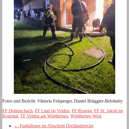
Fotos und Bericht: Viktoria Felsperger, Daniel Brüggler-Belohuby
FF Dolintschach
,
FF Lind ob Velden
,
FF Rosegg
,
FF St. Jakob im
Rosental
,
FF Velden am Wörthersee
,
Wörthersee-West
←
Funkübung im Abschnitt Dreiländerecke