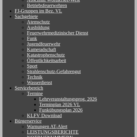
Betriebsfeuerwehren
FJ-Gruppen im Bez. VL
Sachgebiete
Atemschutz
Ausbildung
Feuerwehrmedizinischer Dienst
Funk
Jugendfeuerwehr
Kameradschaft
Katastrophenschutz
Öffentlichkeitsarbeit
Sport
Strahlenschutz-Gefahrengut
Technik
Wasserdienst
Servicebereich
Termine
Lehrveranstaltungsprog. 2026
Terminplan 2026 VL
Funkübungsplan 2026
KLFV Download
Bürgerservice
Warnungen AT-Alert
LEISTUNGSBERICHTE