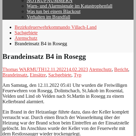
NOTRUFNUMMERN
Warn- und Alarmsignale im Katastrophenfall
Was tun bei einem Blackout
Verhalten im Brandfall
Bezirksfeuerwehrkommando Villach-Land
Sachgebiete
Atemschutz
Brandeinsatz B4 in Rosegg
Brandeinsatz B4 in Rosegg
Thomas WARMUTH
12.11.2022
14.02.2023
Atemschutz
,
Bericht
,
Brandeinsatz
,
Einsätze
,
Sachgebiete
,
Typ
Am Samstag, den 12.11.2022 05:41 Uhr wurden die Freiwilligen
Feuerwehren von Rosegg, Dolintschach, St.Jakob im Rosental,
Velden und Lind ob Velden nach St.Martin in Rosegg zu einem
Kellerbrand alarmiert.
Ein Brand in der Heizanlage führte dazu, dass der Keller komplett
verraucht war. Durch einen Bruch der Wasserleitung über der
Heizung war der Brand schon beim Eintreffen an der Einsatzstelle
gelöscht. Im Anschluss wurde der Keller von der Feuerwehr mit
dem Restlossauger wieder trockengelegt.