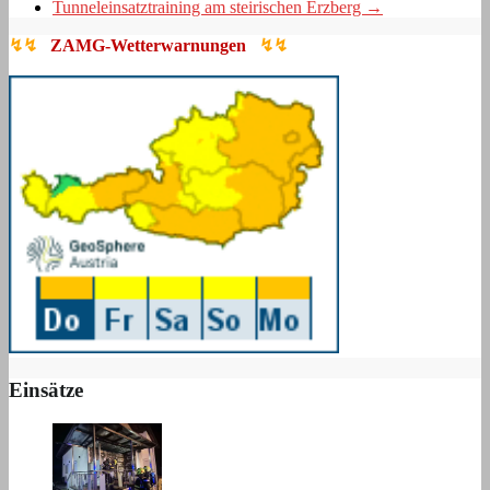
Tunneleinsatztraining am steirischen Erzberg
→
↯↯
ZAMG-Wetterwarnungen
↯↯
Einsätze