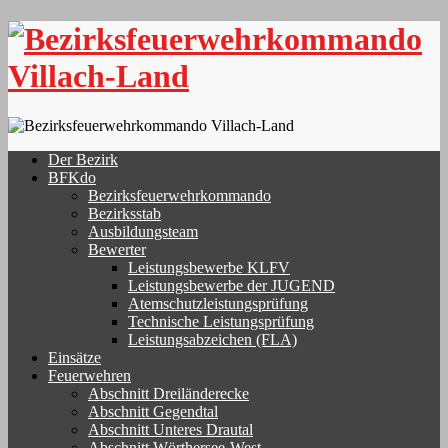
Skip
to
content
Der Bezirk
BFKdo
Bezirksfeuerwehrkommando
Bezirksstab
Ausbildungsteam
Bewerter
Leistungsbewerbe KLFV
Leistungsbewerbe der JUGEND
Atemschutzleistungsprüfung
Technische Leistungsprüfung
Leistungsabzeichen (FLA)
Einsätze
Feuerwehren
Abschnitt Dreiländerecke
Abschnitt Gegendtal
Abschnitt Unteres Drautal
Abschnitt Wörthersee-West