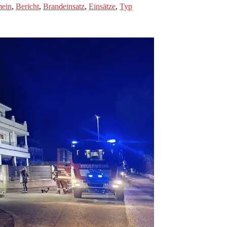
mein
,
Bericht
,
Brandeinsatz
,
Einsätze
,
Typ