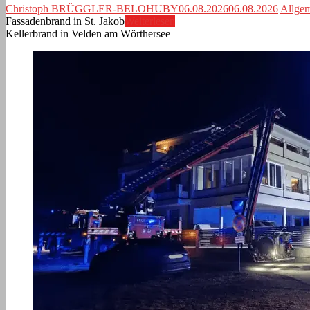
Christoph BRÜGGLER-BELOHUBY
06.08.2026
06.08.2026
Allge
Fassadenbrand in St. Jakob
Weiterlesen
Kellerbrand in Velden am Wörthersee