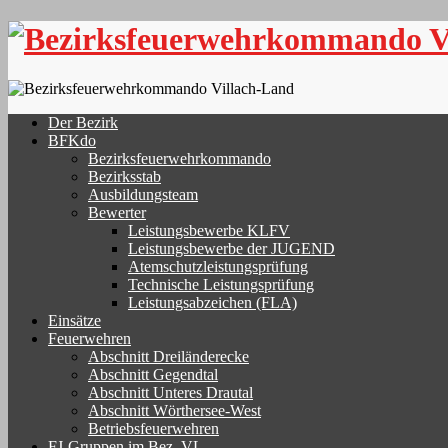
Skip
to
content
Der Bezirk
BFKdo
Bezirksfeuerwehrkommando
Bezirksstab
Ausbildungsteam
Bewerter
Leistungsbewerbe KLFV
Leistungsbewerbe der JUGEND
Atemschutzleistungsprüfung
Technische Leistungsprüfung
Leistungsabzeichen (FLA)
Einsätze
Feuerwehren
Abschnitt Dreiländerecke
Abschnitt Gegendtal
Abschnitt Unteres Drautal
Abschnitt Wörthersee-West
Betriebsfeuerwehren
FJ-Gruppen im Bez. VL