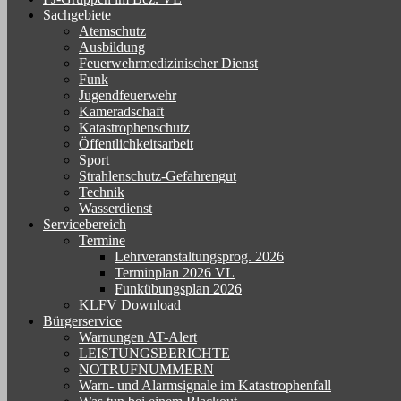
Sachgebiete
Atemschutz
Ausbildung
Feuerwehrmedizinischer Dienst
Funk
Jugendfeuerwehr
Kameradschaft
Katastrophenschutz
Öffentlichkeitsarbeit
Sport
Strahlenschutz-Gefahrengut
Technik
Wasserdienst
Servicebereich
Termine
Lehrveranstaltungsprog. 2026
Terminplan 2026 VL
Funkübungsplan 2026
KLFV Download
Bürgerservice
Warnungen AT-Alert
LEISTUNGSBERICHTE
NOTRUFNUMMERN
Warn- und Alarmsignale im Katastrophenfall