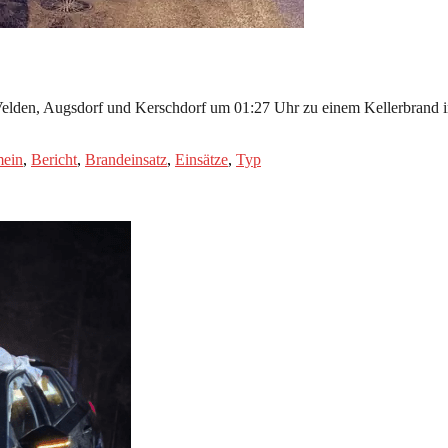
den, Augsdorf und Kerschdorf um 01:27 Uhr zu einem Kellerbrand in e
mein
,
Bericht
,
Brandeinsatz
,
Einsätze
,
Typ