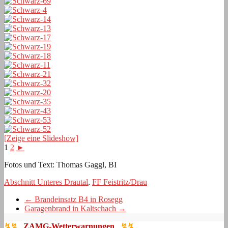
[Zeige eine Slideshow]
1
2
►
Fotos und Text: Thomas Gaggl, BI
Abschnitt Unteres Drautal
,
FF Feistritz/Drau
←
Brandeinsatz B4 in Rosegg
Garagenbrand in Kaltschach
→
↯↯
ZAMG-Wetterwarnungen
↯↯