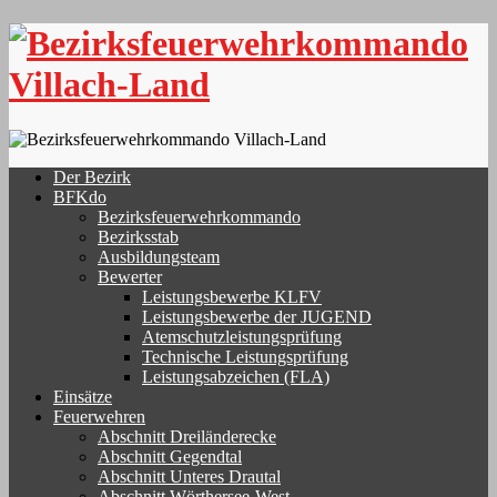
Skip
to
content
Der Bezirk
BFKdo
Bezirksfeuerwehrkommando
Bezirksstab
Ausbildungsteam
Bewerter
Leistungsbewerbe KLFV
Leistungsbewerbe der JUGEND
Atemschutzleistungsprüfung
Technische Leistungsprüfung
Leistungsabzeichen (FLA)
Einsätze
Feuerwehren
Abschnitt Dreiländerecke
Abschnitt Gegendtal
Abschnitt Unteres Drautal
Abschnitt Wörthersee-West