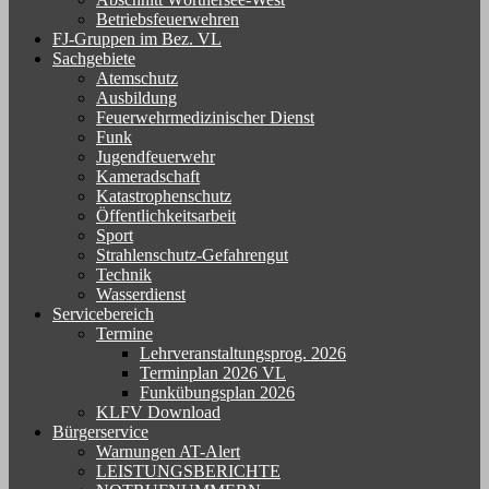
Betriebsfeuerwehren
FJ-Gruppen im Bez. VL
Sachgebiete
Atemschutz
Ausbildung
Feuerwehrmedizinischer Dienst
Funk
Jugendfeuerwehr
Kameradschaft
Katastrophenschutz
Öffentlichkeitsarbeit
Sport
Strahlenschutz-Gefahrengut
Technik
Wasserdienst
Servicebereich
Termine
Lehrveranstaltungsprog. 2026
Terminplan 2026 VL
Funkübungsplan 2026
KLFV Download
Bürgerservice
Warnungen AT-Alert
LEISTUNGSBERICHTE