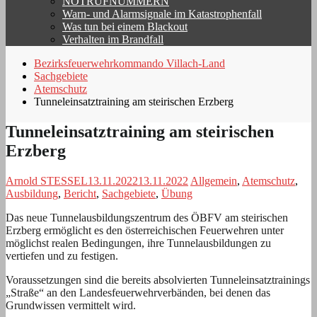
NOTRUFNUMMERN
Warn- und Alarmsignale im Katastrophenfall
Was tun bei einem Blackout
Verhalten im Brandfall
Bezirksfeuerwehrkommando Villach-Land
Sachgebiete
Atemschutz
Tunneleinsatztraining am steirischen Erzberg
Tunneleinsatztraining am steirischen
Erzberg
Arnold STESSEL
13.11.2022
13.11.2022
Allgemein
,
Atemschutz
,
Ausbildung
,
Bericht
,
Sachgebiete
,
Übung
Das neue Tunnelausbildungszentrum des ÖBFV am steirischen
Erzberg ermöglicht es den österreichischen Feuerwehren unter
möglichst realen Bedingungen, ihre Tunnelausbildungen zu
vertiefen und zu festigen.
Voraussetzungen sind die bereits absolvierten Tunneleinsatztrainings
„Straße“ an den Landesfeuerwehrverbänden, bei denen das
Grundwissen vermittelt wird.