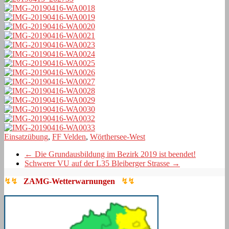
Einsatzübung
,
FF Velden
,
Wörthersee-West
←
Die Grundausbildung im Bezirk 2019 ist beendet!
Schwerer VU auf der L35 Bleiberger Strasse
→
↯↯
ZAMG-Wetterwarnungen
↯↯