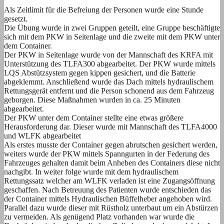
Als Zeitlimit für die Befreiung der Personen wurde eine Stunde
gesetzt.
Die Übung wurde in zwei Gruppen geteilt, eine Gruppe beschäftigte
sich mit dem PKW in Seitenlage und die zweite mit dem PKW unter
dem Container.
Der PKW in Seitenlage wurde von der Mannschaft des KRFA mit
Unterstützung des TLFA300 abgearbeitet. Der PKW wurde mittels
LQS Abstützsystem gegen kippen gesichert, und die Batterie
abgeklemmt. Anschließend wurde das Dach mittels hydraulischem
Rettungsgerät entfernt und die Person schonend aus dem Fahrzeug
geborgen. Diese Maßnahmen wurden in ca. 25 Minuten
abgearbeitet.
Der PKW unter dem Container stellte eine etwas größere
Herausforderung dar. Dieser wurde mit Mannschaft des TLFA4000
und WLFK abgearbeitet
Als erstes musste der Container gegen abrutschen gesichert werden,
weiters wurde der PKW mittels Spanngurten in der Federung des
Fahrzeuges gehalten damit beim Anheben des Containers diese nicht
nachgibt. In weiter folge wurde mit dem hydraulischem
Rettungssatz welcher am WLFK verladen ist eine Zugangsöffnung
geschaffen. Nach Betreuung des Patienten wurde entschieden das
der Container mittels Hydraulischen Büffelheber angehoben wird.
Parallel dazu wurde dieser mit Rüstholz unterbaut um ein Abstürzen
zu vermeiden. Als genügend Platz vorhanden war wurde die