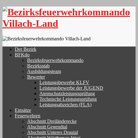
Skip
to
content
Der Bezirk
BFKdo
Bezirksfeuerwehrkommando
Bezirksstab
Ausbildungsteam
Bewerter
Leistungsbewerbe KLFV
Leistungsbewerbe der JUGEND
Atemschutzleistungsprüfung
Technische Leistungsprüfung
Leistungsabzeichen (FLA)
Einsätze
Feuerwehren
Abschnitt Dreiländerecke
Abschnitt Gegendtal
Abschnitt Unteres Drautal
Abschnitt Wörthersee-West