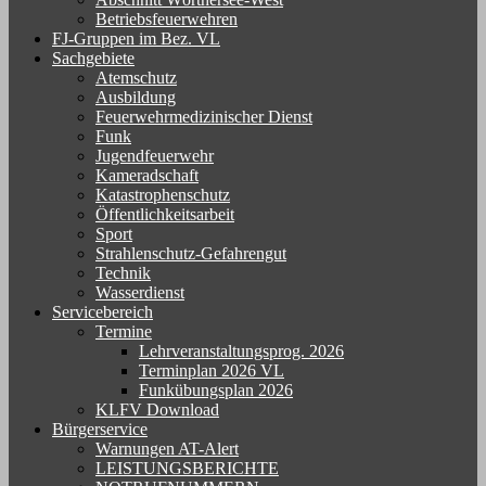
Betriebsfeuerwehren
FJ-Gruppen im Bez. VL
Sachgebiete
Atemschutz
Ausbildung
Feuerwehrmedizinischer Dienst
Funk
Jugendfeuerwehr
Kameradschaft
Katastrophenschutz
Öffentlichkeitsarbeit
Sport
Strahlenschutz-Gefahrengut
Technik
Wasserdienst
Servicebereich
Termine
Lehrveranstaltungsprog. 2026
Terminplan 2026 VL
Funkübungsplan 2026
KLFV Download
Bürgerservice
Warnungen AT-Alert
LEISTUNGSBERICHTE