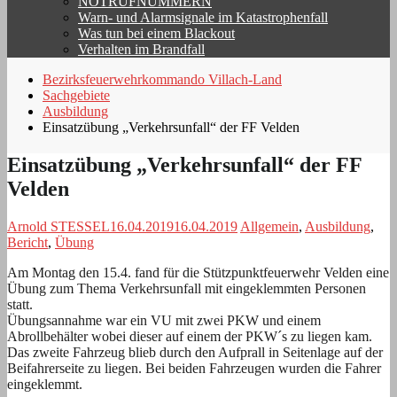
NOTRUFNUMMERN
Warn- und Alarmsignale im Katastrophenfall
Was tun bei einem Blackout
Verhalten im Brandfall
Bezirksfeuerwehrkommando Villach-Land
Sachgebiete
Ausbildung
Einsatzübung „Verkehrsunfall“ der FF Velden
Einsatzübung „Verkehrsunfall“ der FF
Velden
Arnold STESSEL
16.04.2019
16.04.2019
Allgemein
,
Ausbildung
,
Bericht
,
Übung
Am Montag den 15.4. fand für die Stützpunktfeuerwehr Velden eine
Übung zum Thema Verkehrsunfall mit eingeklemmten Personen
statt.
Übungsannahme war ein VU mit zwei PKW und einem
Abrollbehälter wobei dieser auf einem der PKW´s zu liegen kam.
Das zweite Fahrzeug blieb durch den Aufprall in Seitenlage auf der
Beifahrerseite zu liegen. Bei beiden Fahrzeugen wurden die Fahrer
eingeklemmt.