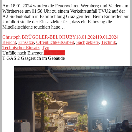
Am 18.01.2024 wurden die Feuerwehren Wernberg und Velden am
Wörthersee um 01:58 Uhr zu einem Verkehrsunfall TVU2 auf der
A2 Südautobahn in Fahrtrichtung Graz gerufen. Beim Eintreffen am
Unfallort stellte der Einsatzleiter fest, dass ein Fahrzeug die
Mittelleitschiene touchiert hatte…
Christoph BRÜGGLER-BELOHUBY
18.01.2024
19.01.2024
Bericht
,
Einsätze
,
Öffentlichkeitsarbeit
,
Sachgebiete
,
Technik
,
Technischer Einsatz
,
Typ
Unfälle nach Eisregen
Weiterlesen
T GAS 2 Gasgeruch im Gebäude