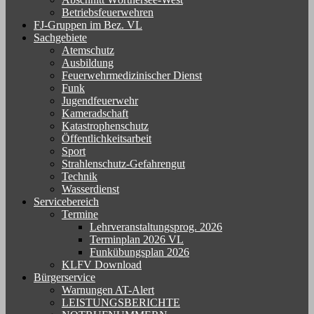
Betriebsfeuerwehren
FJ-Gruppen im Bez. VL
Sachgebiete
Atemschutz
Ausbildung
Feuerwehrmedizinischer Dienst
Funk
Jugendfeuerwehr
Kameradschaft
Katastrophenschutz
Öffentlichkeitsarbeit
Sport
Strahlenschutz-Gefahrengut
Technik
Wasserdienst
Servicebereich
Termine
Lehrveranstaltungsprog. 2026
Terminplan 2026 VL
Funkübungsplan 2026
KLFV Download
Bürgerservice
Warnungen AT-Alert
LEISTUNGSBERICHTE