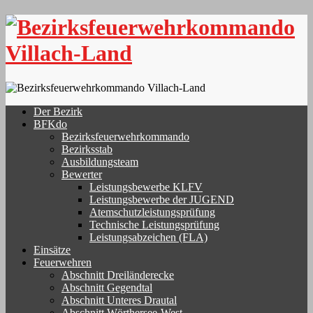
Skip
to
content
Der Bezirk
BFKdo
Bezirksfeuerwehrkommando
Bezirksstab
Ausbildungsteam
Bewerter
Leistungsbewerbe KLFV
Leistungsbewerbe der JUGEND
Atemschutzleistungsprüfung
Technische Leistungsprüfung
Leistungsabzeichen (FLA)
Einsätze
Feuerwehren
Abschnitt Dreiländerecke
Abschnitt Gegendtal
Abschnitt Unteres Drautal
Abschnitt Wörthersee-West