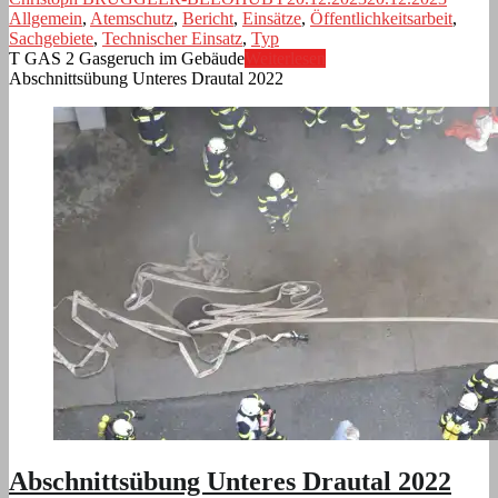
Allgemein
,
Atemschutz
,
Bericht
,
Einsätze
,
Öffentlichkeitsarbeit
,
Sachgebiete
,
Technischer Einsatz
,
Typ
T GAS 2 Gasgeruch im Gebäude
Weiterlesen
Abschnittsübung Unteres Drautal 2022
Abschnittsübung Unteres Drautal 2022