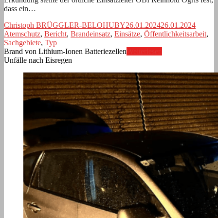
dass ein…
Christoph BRÜGGLER-BELOHUBY
26.01.2024
26.01.2024
Atemschutz
,
Bericht
,
Brandeinsatz
,
Einsätze
,
Öffentlichkeitsarbeit
,
Sachgebiete
,
Typ
Brand von Lithium-Ionen Batteriezellen
Weiterlesen
Unfälle nach Eisregen