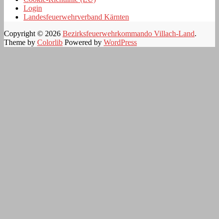
Login
Landesfeuerwehrverband Kärnten
Copyright © 2026
Bezirksfeuerwehrkommando Villach-Land
.
Theme by
Colorlib
Powered by
WordPress