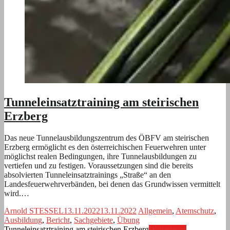
Tunneleinsatztraining am steirischen
Erzberg
Das neue Tunnelausbildungszentrum des ÖBFV am steirischen
Erzberg ermöglicht es den österreichischen Feuerwehren unter
möglichst realen Bedingungen, ihre Tunnelausbildungen zu
vertiefen und zu festigen. Voraussetzungen sind die bereits
absolvierten Tunneleinsatztrainings „Straße“ an den
Landesfeuerwehrverbänden, bei denen das Grundwissen vermittelt
wird.…
Arnold STESSEL
13.11.2022
13.11.2022
Allgemein
,
Atemschutz
,
Ausbildung
,
Bericht
,
Sachgebiete
,
Übung
Tunneleinsatztraining am steirischen Erzberg
Weiterlesen