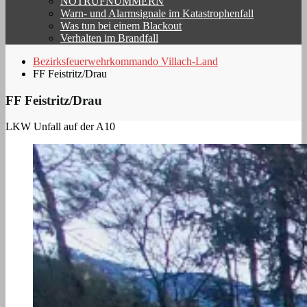
NOTRUFNUMMERN
Warn- und Alarmsignale im Katastrophenfall
Was tun bei einem Blackout
Verhalten im Brandfall
Bezirksfeuerwehrkommando Villach-Land
FF Feistritz/Drau
FF Feistritz/Drau
LKW Unfall auf der A10