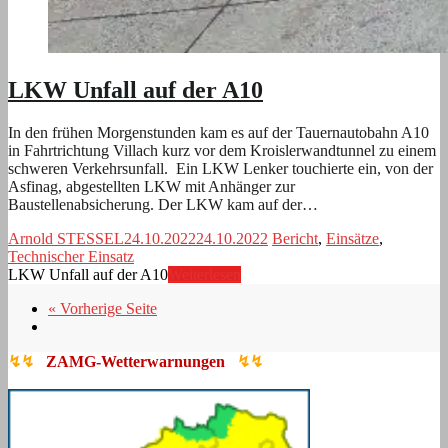
LKW Unfall auf der A10
In den frühen Morgenstunden kam es auf der Tauernautobahn A10
in Fahrtrichtung Villach kurz vor dem Kroislerwandtunnel zu einem
schweren Verkehrsunfall. Ein LKW Lenker touchierte ein, von der
Asfinag, abgestellten LKW mit Anhänger zur
Baustellenabsicherung. Der LKW kam auf der…
Arnold STESSEL
24.10.2022
24.10.2022
Bericht
,
Einsätze
,
Technischer Einsatz
LKW Unfall auf der A10
Weiterlesen
« Vorherige Seite
↯↯
ZAMG-Wetterwarnungen
↯↯