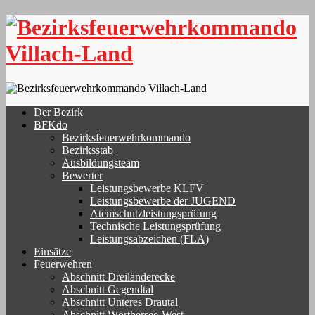
Skip
to
content
Der Bezirk
BFKdo
Bezirksfeuerwehrkommando
Bezirksstab
Ausbildungsteam
Bewerter
Leistungsbewerbe KLFV
Leistungsbewerbe der JUGEND
Atemschutzleistungsprüfung
Technische Leistungsprüfung
Leistungsabzeichen (FLA)
Einsätze
Feuerwehren
Abschnitt Dreiländerecke
Abschnitt Gegendtal
Abschnitt Unteres Drautal
Abschnitt Wörthersee-West