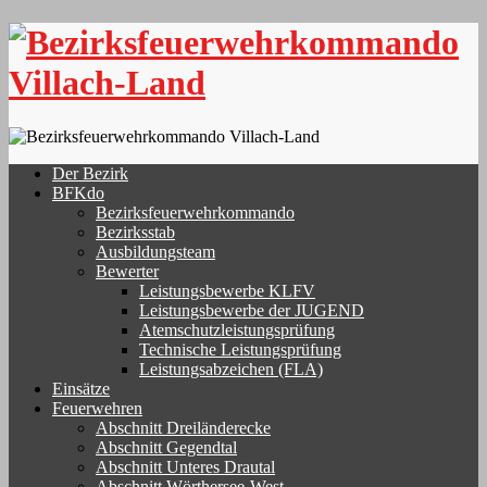
Skip
to
content
Der Bezirk
BFKdo
Bezirksfeuerwehrkommando
Bezirksstab
Ausbildungsteam
Bewerter
Leistungsbewerbe KLFV
Leistungsbewerbe der JUGEND
Atemschutzleistungsprüfung
Technische Leistungsprüfung
Leistungsabzeichen (FLA)
Einsätze
Feuerwehren
Abschnitt Dreiländerecke
Abschnitt Gegendtal
Abschnitt Unteres Drautal
Abschnitt Wörthersee-West