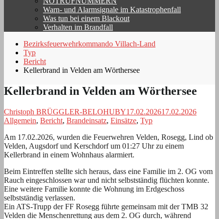
NOTRUFNUMMERN
Warn- und Alarmsignale im Katastrophenfall
Was tun bei einem Blackout
Verhalten im Brandfall
Bezirksfeuerwehrkommando Villach-Land
Typ
Bericht
Kellerbrand in Velden am Wörthersee
Kellerbrand in Velden am Wörthersee
Christoph BRÜGGLER-BELOHUBY
17.02.2026
17.02.2026
Allgemein
,
Bericht
,
Brandeinsatz
,
Einsätze
,
Typ
Am 17.02.2026, wurden die Feuerwehren Velden, Rosegg, Lind ob
Velden, Augsdorf und Kerschdorf um 01:27 Uhr zu einem
Kellerbrand in einem Wohnhaus alarmiert.
Beim Eintreffen stellte sich heraus, dass eine Familie im 2. OG vom
Rauch eingeschlossen war und nicht selbstständig flüchten konnte.
Eine weitere Familie konnte die Wohnung im Erdgeschoss
selbstständig verlassen.
Ein ATS-Trupp der FF Rosegg führte gemeinsam mit der TMB 32
Velden die Menschenrettung aus dem 2. OG durch, während