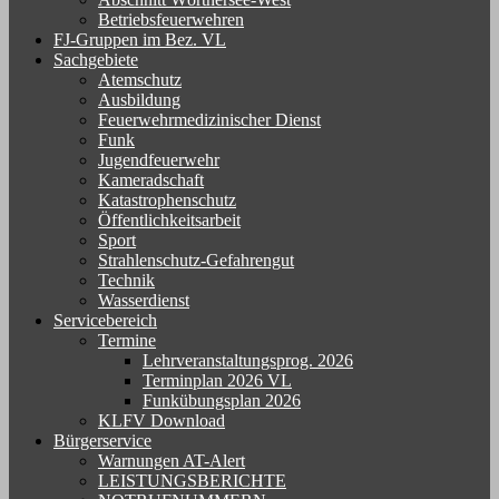
Betriebsfeuerwehren
FJ-Gruppen im Bez. VL
Sachgebiete
Atemschutz
Ausbildung
Feuerwehrmedizinischer Dienst
Funk
Jugendfeuerwehr
Kameradschaft
Katastrophenschutz
Öffentlichkeitsarbeit
Sport
Strahlenschutz-Gefahrengut
Technik
Wasserdienst
Servicebereich
Termine
Lehrveranstaltungsprog. 2026
Terminplan 2026 VL
Funkübungsplan 2026
KLFV Download
Bürgerservice
Warnungen AT-Alert
LEISTUNGSBERICHTE