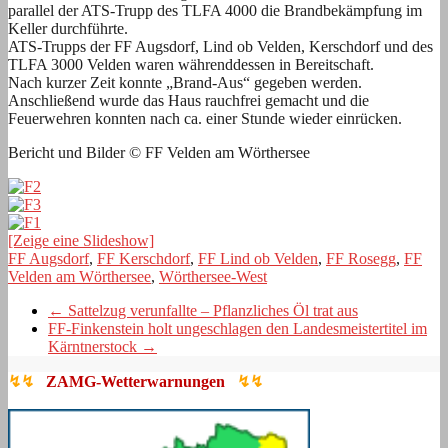
parallel der ATS-Trupp des TLFA 4000 die Brandbekämpfung im
Keller durchführte.
ATS-Trupps der FF Augsdorf, Lind ob Velden, Kerschdorf und des
TLFA 3000 Velden waren währenddessen in Bereitschaft.
Nach kurzer Zeit konnte „Brand-Aus“ gegeben werden.
Anschließend wurde das Haus rauchfrei gemacht und die
Feuerwehren konnten nach ca. einer Stunde wieder einrücken.
Bericht und Bilder © FF Velden am Wörthersee
[Zeige eine Slideshow]
FF Augsdorf
,
FF Kerschdorf
,
FF Lind ob Velden
,
FF Rosegg
,
FF
Velden am Wörthersee
,
Wörthersee-West
←
Sattelzug verunfallte – Pflanzliches Öl trat aus
FF-Finkenstein holt ungeschlagen den Landesmeistertitel im
Kärntnerstock
→
↯↯
ZAMG-Wetterwarnungen
↯↯