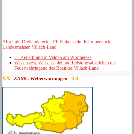
Abschnitt Dreiländerecke
,
FF Finkenstein
,
Kärntnerstock
,
Landesmeister
,
Villach-Land
←
Kellerbrand in Velden am Wörthersee
Wissenstest, Wissensspiel und Leistungsabzeichen der
Feuerwehrjugend des Bezirkes Villach-Land
→
↯↯
ZAMG-Wetterwarnungen
↯↯