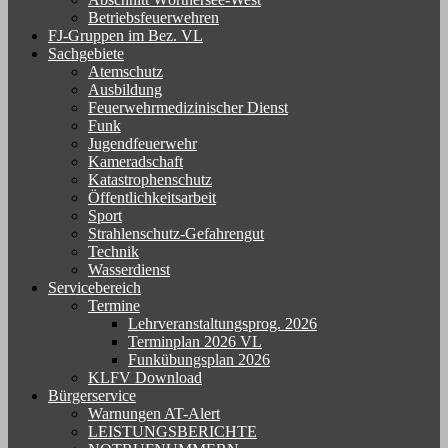
Betriebsfeuerwehren
FJ-Gruppen im Bez. VL
Sachgebiete
Atemschutz
Ausbildung
Feuerwehrmedizinischer Dienst
Funk
Jugendfeuerwehr
Kameradschaft
Katastrophenschutz
Öffentlichkeitsarbeit
Sport
Strahlenschutz-Gefahrengut
Technik
Wasserdienst
Servicebereich
Termine
Lehrveranstaltungsprog. 2026
Terminplan 2026 VL
Funkübungsplan 2026
KLFV Download
Bürgerservice
Warnungen AT-Alert
LEISTUNGSBERICHTE