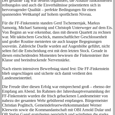
Der gesamte Tag war bestens organisiert, die Abläufe funktionierten
reibungslos und auch die Eisverhältnisse präsentierten sich in
hervorragender Qualität – perfekte Bedingungen für einen
spannenden Wettkampf auf hohem sportlichem Niveau.
Für die FF-Finkenstein standen Gerd Tschemernjak, Markus
Samonig, Michael Samonig und Christoph Unterweger auf dem Eis.
Von Beginn an war erkennbar, dass mit diesem Quartett zu rechnen
war. Mit taktischem Geschick, mannschaftlicher Geschlossenheit
und großer Routine meisterten sie auch knappe Begegnungen
souverän. Zahlreiche Duelle wurden auf Augenhöhe geführt, nicht
selten fiel die Entscheidung erst mit dem letzten Stock. Gerade in
diesen entscheidenden Momenten bewiesen die Finkensteiner ihre
Klasse und beeindruckende Nervenstärke.
Nach einem intensiven Bewerbstag stand fest: Die FF-Finkenstein
blieb ungeschlagen und sicherte sich damit verdient den
Landesmeistertitel.
Die Freude über diesen Erfolg war entsprechend groß – ebenso der
Empfang am Abend. Im Rahmen der Jahreshauptversammlung der
FF-Finkenstein wurden die frisch gebackenen Landesmeister von
nahezu der gesamten Wehr gebührend empfangen. Bürgermeister
Christian Poglitsch, Gemeindefeuerwehrkommandant Werner
Kleewein sowie die Kommandantschaft mit OBI Arnold Dular und
OB Stefan Gaggl gratulierten persönlich und würdigten die starke