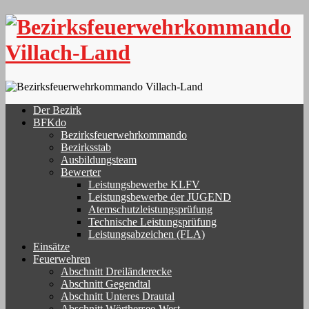
Skip
to
content
Der Bezirk
BFKdo
Bezirksfeuerwehrkommando
Bezirksstab
Ausbildungsteam
Bewerter
Leistungsbewerbe KLFV
Leistungsbewerbe der JUGEND
Atemschutzleistungsprüfung
Technische Leistungsprüfung
Leistungsabzeichen (FLA)
Einsätze
Feuerwehren
Abschnitt Dreiländerecke
Abschnitt Gegendtal
Abschnitt Unteres Drautal
Abschnitt Wörthersee-West