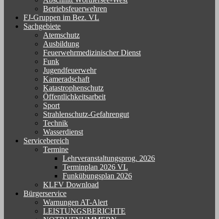
Betriebsfeuerwehren
FJ-Gruppen im Bez. VL
Sachgebiete
Atemschutz
Ausbildung
Feuerwehrmedizinischer Dienst
Funk
Jugendfeuerwehr
Kameradschaft
Katastrophenschutz
Öffentlichkeitsarbeit
Sport
Strahlenschutz-Gefahrengut
Technik
Wasserdienst
Servicebereich
Termine
Lehrveranstaltungsprog. 2026
Terminplan 2026 VL
Funkübungsplan 2026
KLFV Download
Bürgerservice
Warnungen AT-Alert
LEISTUNGSBERICHTE