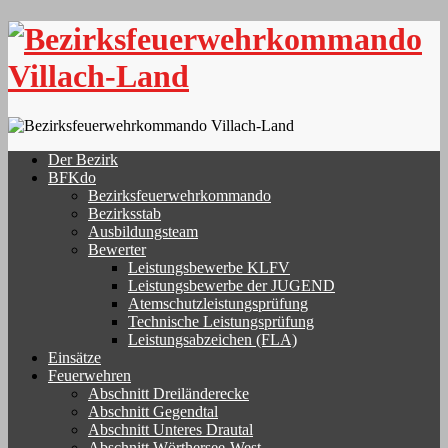
Skip
to
content
Der Bezirk
BFKdo
Bezirksfeuerwehrkommando
Bezirksstab
Ausbildungsteam
Bewerter
Leistungsbewerbe KLFV
Leistungsbewerbe der JUGEND
Atemschutzleistungsprüfung
Technische Leistungsprüfung
Leistungsabzeichen (FLA)
Einsätze
Feuerwehren
Abschnitt Dreiländerecke
Abschnitt Gegendtal
Abschnitt Unteres Drautal
Abschnitt Wörthersee-West