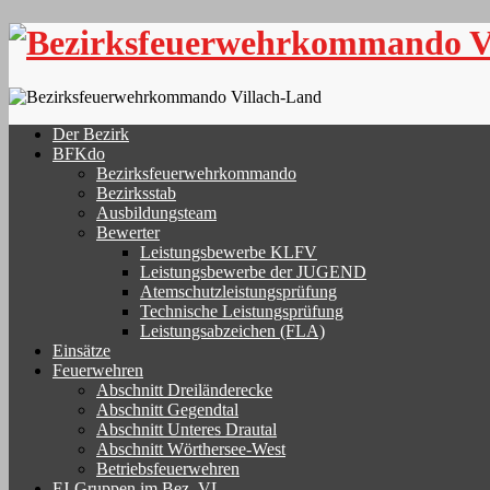
Skip
to
content
Der Bezirk
BFKdo
Bezirksfeuerwehrkommando
Bezirksstab
Ausbildungsteam
Bewerter
Leistungsbewerbe KLFV
Leistungsbewerbe der JUGEND
Atemschutzleistungsprüfung
Technische Leistungsprüfung
Leistungsabzeichen (FLA)
Einsätze
Feuerwehren
Abschnitt Dreiländerecke
Abschnitt Gegendtal
Abschnitt Unteres Drautal
Abschnitt Wörthersee-West
Betriebsfeuerwehren
FJ-Gruppen im Bez. VL