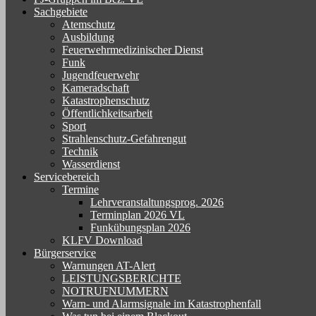
Sachgebiete
Atemschutz
Ausbildung
Feuerwehrmedizinischer Dienst
Funk
Jugendfeuerwehr
Kameradschaft
Katastrophenschutz
Öffentlichkeitsarbeit
Sport
Strahlenschutz-Gefahrengut
Technik
Wasserdienst
Servicebereich
Termine
Lehrveranstaltungsprog. 2026
Terminplan 2026 VL
Funkübungsplan 2026
KLFV Download
Bürgerservice
Warnungen AT-Alert
LEISTUNGSBERICHTE
NOTRUFNUMMERN
Warn- und Alarmsignale im Katastrophenfall