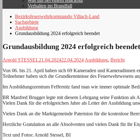
Was tun bei einem Blackout
Verhalten im Brandfall
Bezirksfeuerwehrkommando Villach-Land
Sachgebiete
Ausbildung
Grundausbildung 2024 erfolgreich beendet
Grundausbildung 2024 erfolgreich beende
Arnold STESSEL
21.04.2024
22.04.2024
Ausbildung
,
Bericht
Von 06. bis 21. April haben sich 69 Kameraden und Kameradinnen er
Teilnehmer haben sich die Grundkenntnisse des Feuerwehrwesens ange
Im Ausbildungszentrum Feffernitz fand man wie immer optimale Bedin
BR Manfred Brugger legte mit diesem Lehrgang seine Funktion als Aus
Vielen Dank für die erfolgreichen Jahre als Leiter der Ausbildung uns
Vielen Dank an die Marktgemeinde Paternion für die kostenlose Ber
Herzliche Gratulation an alle Absolventen und vielen Dank für ihr E
Text und Fotos: Arnold Stessel, BI