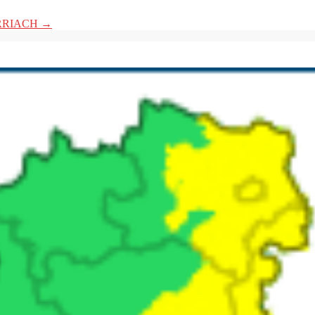
RRIACH
→