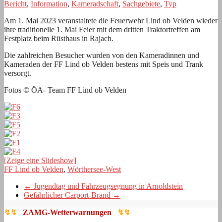
Bericht
,
Information
,
Kameradschaft
,
Sachgebiete
,
Typ
Am 1. Mai 2023 veranstaltete die Feuerwehr Lind ob Velden wieder
ihre traditionelle 1. Mai Feier mit dem dritten Traktortreffen am
Festplatz beim Rüsthaus in Rajach.
Die zahlreichen Besucher wurden von den Kameradinnen und
Kameraden der FF Lind ob Velden bestens mit Speis und Trank
versorgt.
Fotos © ÖA- Team FF Lind ob Velden
[Zeige eine Slideshow]
FF Lind ob Velden
,
Wörthersee-West
←
Jugendtag und Fahrzeugsegnung in Arnoldstein
Gefährlicher Carport-Brand
→
↯↯
ZAMG-Wetterwarnungen
↯↯