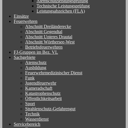
Atemschutzleistungsprüfung
Technische Leistungsprüfung
Leistungsabzeichen (FLA)
Einsätze
Feuerwehren
Abschnitt Dreiländerecke
Abschnitt Gegendtal
Abschnitt Unteres Drautal
Abschnitt Wörthersee-West
Betriebsfeuerwehren
FJ-Gruppen im Bez. VL
Sachgebiete
Atemschutz
Ausbildung
Feuerwehrmedizinischer Dienst
Funk
Jugendfeuerwehr
Kameradschaft
Katastrophenschutz
Öffentlichkeitsarbeit
Sport
Strahlenschutz-Gefahrengut
Technik
Wasserdienst
Servicebereich