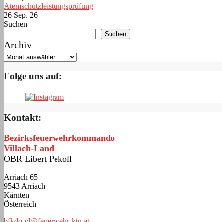
Atemschutzleistungsprüfung
26 Sep. 26
Suchen
Suchen
Archiv
Folge uns auf:
Kontakt:
Bezirksfeuerwehrkommando
Villach-Land
OBR Libert Pekoll
Arriach 65
9543 Arriach
Kärnten
Österreich
bfkdo.vl@feuerwehr-ktn.at