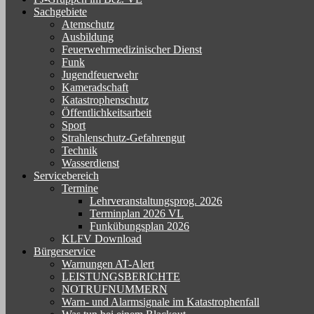
Sachgebiete
Atemschutz
Ausbildung
Feuerwehrmedizinischer Dienst
Funk
Jugendfeuerwehr
Kameradschaft
Katastrophenschutz
Öffentlichkeitsarbeit
Sport
Strahlenschutz-Gefahrengut
Technik
Wasserdienst
Servicebereich
Termine
Lehrveranstaltungsprog. 2026
Terminplan 2026 VL
Funkübungsplan 2026
KLFV Download
Bürgerservice
Warnungen AT-Alert
LEISTUNGSBERICHTE
NOTRUFNUMMERN
Warn- und Alarmsignale im Katastrophenfall