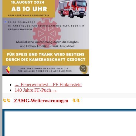
←
Feuerwehrfest – FF Finkenstein
140 Jahre FF-Puch
→
↯↯
ZAMG-Wetterwarnungen
↯↯