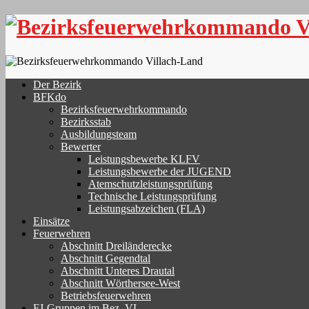
Skip
to
content
Der Bezirk
BFKdo
Bezirksfeuerwehrkommando
Bezirksstab
Ausbildungsteam
Bewerter
Leistungsbewerbe KLFV
Leistungsbewerbe der JUGEND
Atemschutzleistungsprüfung
Technische Leistungsprüfung
Leistungsabzeichen (FLA)
Einsätze
Feuerwehren
Abschnitt Dreiländerecke
Abschnitt Gegendtal
Abschnitt Unteres Drautal
Abschnitt Wörthersee-West
Betriebsfeuerwehren
FJ-Gruppen im Bez. VL