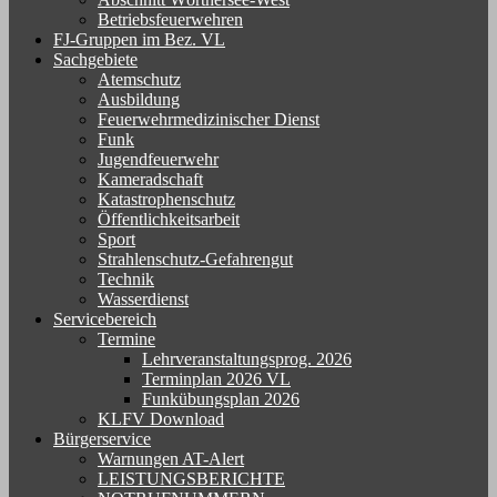
Betriebsfeuerwehren
FJ-Gruppen im Bez. VL
Sachgebiete
Atemschutz
Ausbildung
Feuerwehrmedizinischer Dienst
Funk
Jugendfeuerwehr
Kameradschaft
Katastrophenschutz
Öffentlichkeitsarbeit
Sport
Strahlenschutz-Gefahrengut
Technik
Wasserdienst
Servicebereich
Termine
Lehrveranstaltungsprog. 2026
Terminplan 2026 VL
Funkübungsplan 2026
KLFV Download
Bürgerservice
Warnungen AT-Alert
LEISTUNGSBERICHTE