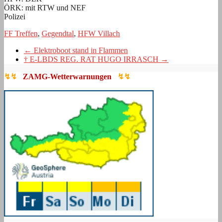
ÖRK: mit RTW und NEF
Polizei
FF Treffen
,
Gegendtal
,
HFW Villach
←
Elektroboot stand in Flammen
† E-LBDS REG. RAT HUGO IRRASCH
→
↯↯
ZAMG-Wetterwarnungen
↯↯