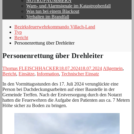
NOTRUFNUMMERN
Warn- und Alarmsignale im Katastrophenfall
Was tun bei einem Blackout
Verhalten im Brandfall
Bezirksfeuerwehrkommando Villach-Land
Typ
Bericht
Personenrettung über Drehleiter
Personenrettung über Drehleiter
Thomas FLEISCHHACKER
18.07.2024
18.07.2024
Allgemein
,
Bericht
,
Einsätze
,
Information
,
Technischer Einsatz
In den Vormittagsstunden des 17. Juli 2024 verunglückte eine
Person bei Dachdeckungsarbeiten auf einer Baustelle in der
Gemeinde Treffen. Nach der Erstversorgung durch den Notarzt
hatten die Feuerwehren die Aufgabe den Patienten aus ca. 7 Metern
Höhe sicher zu Boden zu bringen.