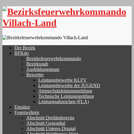
Skip
to
content
Der Bezirk
BFKdo
Bezirksfeuerwehrkommando
Bezirksstab
Ausbildungsteam
Bewerter
Leistungsbewerbe KLFV
Leistungsbewerbe der JUGEND
Atemschutzleistungsprüfung
Technische Leistungsprüfung
Leistungsabzeichen (FLA)
Einsätze
Feuerwehren
Abschnitt Dreiländerecke
Abschnitt Gegendtal
Abschnitt Unteres Drautal
Abschnitt Wörthersee-West