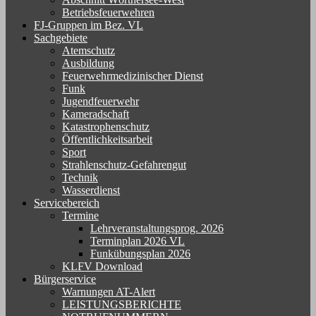
Betriebsfeuerwehren
FJ-Gruppen im Bez. VL
Sachgebiete
Atemschutz
Ausbildung
Feuerwehrmedizinischer Dienst
Funk
Jugendfeuerwehr
Kameradschaft
Katastrophenschutz
Öffentlichkeitsarbeit
Sport
Strahlenschutz-Gefahrengut
Technik
Wasserdienst
Servicebereich
Termine
Lehrveranstaltungsprog. 2026
Terminplan 2026 VL
Funkübungsplan 2026
KLFV Download
Bürgerservice
Warnungen AT-Alert
LEISTUNGSBERICHTE