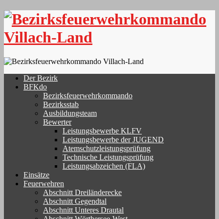
Skip
to
content
Der Bezirk
BFKdo
Bezirksfeuerwehrkommando
Bezirksstab
Ausbildungsteam
Bewerter
Leistungsbewerbe KLFV
Leistungsbewerbe der JUGEND
Atemschutzleistungsprüfung
Technische Leistungsprüfung
Leistungsabzeichen (FLA)
Einsätze
Feuerwehren
Abschnitt Dreiländerecke
Abschnitt Gegendtal
Abschnitt Unteres Drautal
Abschnitt Wörthersee-West