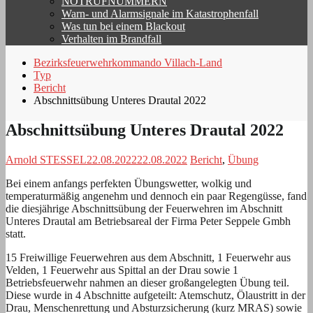
NOTRUFNUMMERN
Warn- und Alarmsignale im Katastrophenfall
Was tun bei einem Blackout
Verhalten im Brandfall
Bezirksfeuerwehrkommando Villach-Land
Typ
Bericht
Abschnittsübung Unteres Drautal 2022
Abschnittsübung Unteres Drautal 2022
Arnold STESSEL
22.08.2022
22.08.2022
Bericht
,
Übung
Bei einem anfangs perfekten Übungswetter, wolkig und
temperaturmäßig angenehm und dennoch ein paar Regengüsse, fand
die diesjährige Abschnittsübung der Feuerwehren im Abschnitt
Unteres Drautal am Betriebsareal der Firma Peter Seppele Gmbh
statt.
15 Freiwillige Feuerwehren aus dem Abschnitt, 1 Feuerwehr aus
Velden, 1 Feuerwehr aus Spittal an der Drau sowie 1
Betriebsfeuerwehr nahmen an dieser großangelegten Übung teil.
Diese wurde in 4 Abschnitte aufgeteilt: Atemschutz, Ölaustritt in der
Drau, Menschenrettung und Absturzsicherung (kurz MRAS) sowie