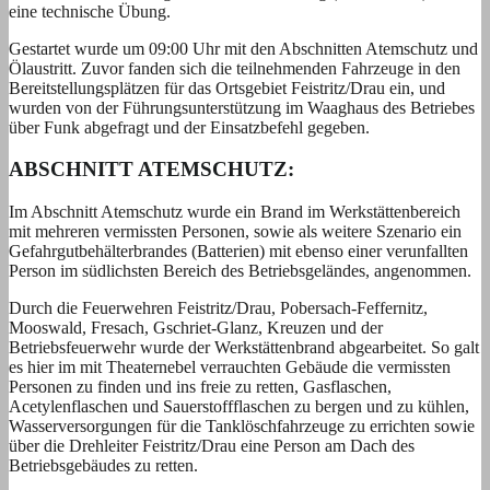
eine technische Übung.
Gestartet wurde um 09:00 Uhr mit den Abschnitten Atemschutz und
Ölaustritt. Zuvor fanden sich die teilnehmenden Fahrzeuge in den
Bereitstellungsplätzen für das Ortsgebiet Feistritz/Drau ein, und
wurden von der Führungsunterstützung im Waaghaus des Betriebes
über Funk abgefragt und der Einsatzbefehl gegeben.
ABSCHNITT ATEMSCHUTZ:
Im Abschnitt Atemschutz wurde ein Brand im Werkstättenbereich
mit mehreren vermissten Personen, sowie als weitere Szenario ein
Gefahrgutbehälterbrandes (Batterien) mit ebenso einer verunfallten
Person im südlichsten Bereich des Betriebsgeländes, angenommen.
Durch die Feuerwehren Feistritz/Drau, Pobersach-Feffernitz,
Mooswald, Fresach, Gschriet-Glanz, Kreuzen und der
Betriebsfeuerwehr wurde der Werkstättenbrand abgearbeitet. So galt
es hier im mit Theaternebel verrauchten Gebäude die vermissten
Personen zu finden und ins freie zu retten, Gasflaschen,
Acetylenflaschen und Sauerstoffflaschen zu bergen und zu kühlen,
Wasserversorgungen für die Tanklöschfahrzeuge zu errichten sowie
über die Drehleiter Feistritz/Drau eine Person am Dach des
Betriebsgebäudes zu retten.