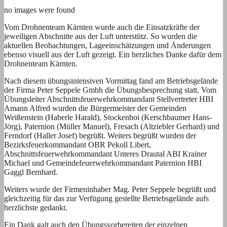
no images were found
Vom Drohnenteam Kärnten wurde auch die Einsatzkräfte der
jeweiligen Abschnitte aus der Luft unterstütz. So wurden die
aktuellen Beobachtungen, Lageeinschätzungen und Änderungen
ebenso visuell aus der Luft gezeigt. Ein herzliches Danke dafür dem
Drohnenteam Kärnten.
Nach diesem übungsintensiven Vormittag fand am Betriebsgelände
der Firma Peter Seppele Gmbh die Übungsbesprechung statt. Vom
Übungsleiter Abschnittsfeuerwehrkommandant Stellvertreter HBI
Amann Alfred wurden die Bürgermeister der Gemeinden
Weißenstein (Haberle Harald), Stockenboi (Kerschbaumer Hans-
Jörg), Paternion (Müller Manuel), Fresach (Altziebler Gerhard) und
Ferndorf (Haller Josef) begrüßt. Weiters begrüßt wurden der
Bezirksfeuerkommandant OBR Pekoll Libert,
Abschnittsfeuerwehrkommandant Unteres Drautal ABI Krainer
Michael und Gemeindefeuerwehrkommandant Paternion HBI
Gaggl Bernhard.
Weiters wurde der Firmeninhaber Mag. Peter Seppele begrüßt und
gleichzeitig für das zur Verfügung gestellte Betriebsgelände aufs
herzlichste gedankt.
Ein Dank galt auch den Übungsvorbereiten der einzelnen