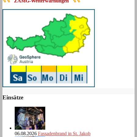
↯↯
ZAMG-Wetterwarnungen
↯↯
Einsätze
06.08.2026
Fassadenbrand in St. Jakob