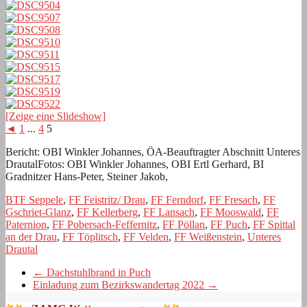
[Zeige eine Slideshow]
◄
1
...
4
5
Bericht: OBI Winkler Johannes, ÖA-Beauftragter Abschnitt Unteres
DrautalFotos: OBI Winkler Johannes, OBI Ertl Gerhard, BI
Gradnitzer Hans-Peter, Steiner Jakob,
BTF Seppele
,
FF Feistritz/ Drau
,
FF Ferndorf
,
FF Fresach
,
FF
Gschriet-Glanz
,
FF Kellerberg
,
FF Lansach
,
FF Mooswald
,
FF
Paternion
,
FF Pobersach-Feffernitz
,
FF Pöllan
,
FF Puch
,
FF Spittal
an der Drau
,
FF Töplitsch
,
FF Velden
,
FF Weißenstein
,
Unteres
Drautal
←
Dachstuhlbrand in Puch
Einladung zum Bezirkswandertag 2022
→