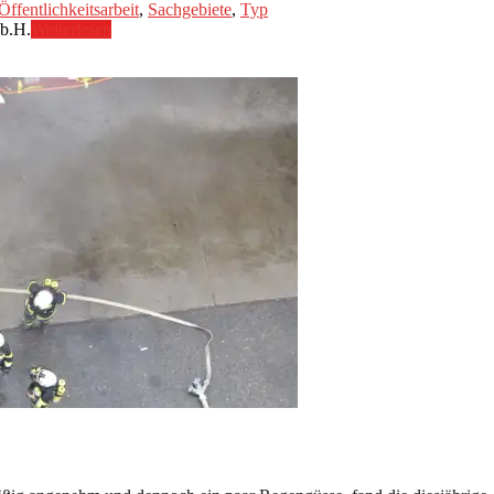
Öffentlichkeitsarbeit
,
Sachgebiete
,
Typ
.b.H.
Weiterlesen