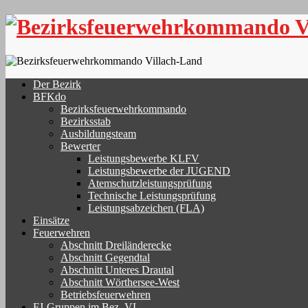
Skip
to
content
Der Bezirk
BFKdo
Bezirksfeuerwehrkommando
Bezirksstab
Ausbildungsteam
Bewerter
Leistungsbewerbe KLFV
Leistungsbewerbe der JUGEND
Atemschutzleistungsprüfung
Technische Leistungsprüfung
Leistungsabzeichen (FLA)
Einsätze
Feuerwehren
Abschnitt Dreiländerecke
Abschnitt Gegendtal
Abschnitt Unteres Drautal
Abschnitt Wörthersee-West
Betriebsfeuerwehren
FJ-Gruppen im Bez. VL