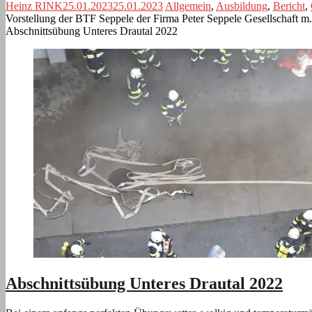
Heinz RINK
25.01.2023
25.01.2023
Allgemein
,
Ausbildung
,
Bericht
,
Vorstellung der BTF Seppele der Firma Peter Seppele Gesellschaft m
Abschnittsübung Unteres Drautal 2022
Abschnittsübung Unteres Drautal 2022