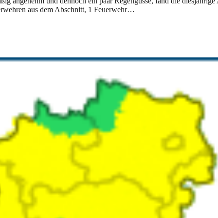
ßig angenehm und dennoch ein paar Regengüsse, fand die diesjährige
euerwehren aus dem Abschnitt, 1 Feuerwehr…