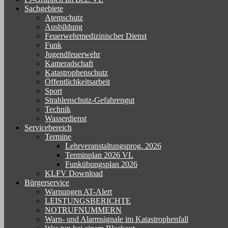
Sachgebiete
Atemschutz
Ausbildung
Feuerwehrmedizinischer Dienst
Funk
Jugendfeuerwehr
Kameradschaft
Katastrophenschutz
Öffentlichkeitsarbeit
Sport
Strahlenschutz-Gefahrengut
Technik
Wasserdienst
Servicebereich
Termine
Lehrveranstaltungsprog. 2026
Terminplan 2026 VL
Funkübungsplan 2026
KLFV Download
Bürgerservice
Warnungen AT-Alert
LEISTUNGSBERICHTE
NOTRUFNUMMERN
Warn- und Alarmsignale im Katastrophenfall