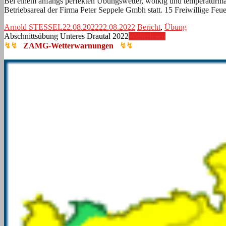
Bei einem anfangs perfekten Übungswetter, wolkig und temperaturmä
Betriebsareal der Firma Peter Seppele Gmbh statt. 15 Freiwillige F
Arnold STESSEL
22.08.2022
22.08.2022
Bericht
,
Übung
Abschnittsübung Unteres Drautal 2022
Weiterlesen
↯↯
ZAMG-Wetterwarnungen
↯↯