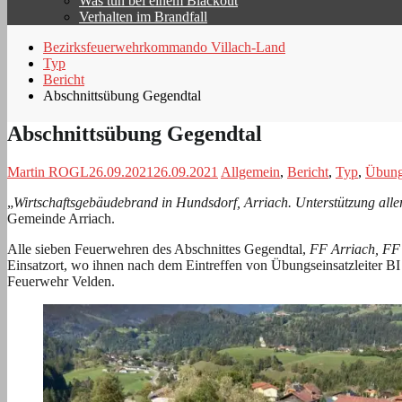
Was tun bei einem Blackout
Verhalten im Brandfall
Bezirksfeuerwehrkommando Villach-Land
Typ
Bericht
Abschnittsübung Gegendtal
Abschnittsübung Gegendtal
Martin ROGL
26.09.2021
26.09.2021
Allgemein
,
Bericht
,
Typ
,
Übun
„
Wirtschaftsgebäudebrand in Hundsdorf, Arriach. Unterstützung alle
Gemeinde Arriach.
Alle sieben Feuerwehren des Abschnittes Gegendtal,
FF Arriach, FF 
Einsatzort, wo ihnen nach dem Eintreffen von Übungseinsatzleiter BI
Feuerwehr Velden.