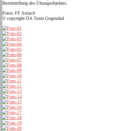
Bereitstellung des Übungsobjektes.
Fotos: FF Arriach
© copyright ÖA Team Gegendtal