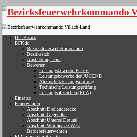
Skip
to
content
Der Bezirk
BFKdo
Bezirksfeuerwehrkommando
Bezirksstab
Ausbildungsteam
Bewerter
Leistungsbewerbe KLFV
Leistungsbewerbe der JUGEND
Atemschutzleistungsprüfung
Technische Leistungsprüfung
Leistungsabzeichen (FLA)
Einsätze
Feuerwehren
Abschnitt Dreiländerecke
Abschnitt Gegendtal
Abschnitt Unteres Drautal
Abschnitt Wörthersee-West
Betriebsfeuerwehren
FJ-Gruppen im Bez. VL