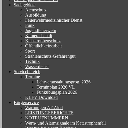
Sachgebiete
Atemschutz
Ausbildung
Feuerwehrmedizinischer Dienst
Funk
Jugendfeuerwehr
Kameradschaft
Katastrophenschutz
Öffentlichkeitsarbeit
Sport
Strahlenschutz-Gefahrengut
Technik
Wasserdienst
Servicebereich
Termine
Lehrveranstaltungsprog. 2026
Terminplan 2026 VL
Funkübungsplan 2026
KLFV Download
Bürgerservice
Warnungen AT-Alert
LEISTUNGSBERICHTE
NOTRUFNUMMERN
Warn- und Alarmsignale im Katastrophenfall