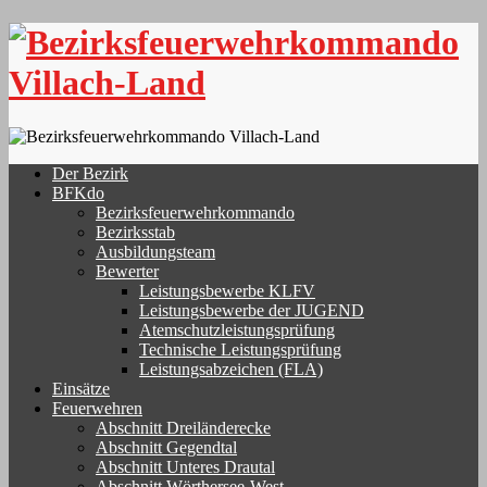
Skip
to
content
Der Bezirk
BFKdo
Bezirksfeuerwehrkommando
Bezirksstab
Ausbildungsteam
Bewerter
Leistungsbewerbe KLFV
Leistungsbewerbe der JUGEND
Atemschutzleistungsprüfung
Technische Leistungsprüfung
Leistungsabzeichen (FLA)
Einsätze
Feuerwehren
Abschnitt Dreiländerecke
Abschnitt Gegendtal
Abschnitt Unteres Drautal
Abschnitt Wörthersee-West