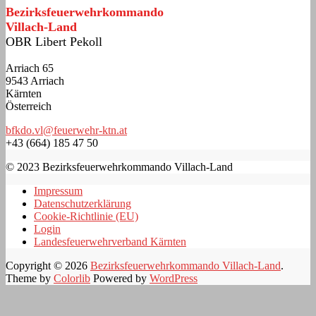
Bezirksfeuerwehrkommando
Villach-Land
OBR Libert Pekoll
Arriach 65
9543 Arriach
Kärnten
Österreich
bfkdo.vl@feuerwehr-ktn.at
+43 (664) 185 47 50
© 2023 Bezirksfeuerwehrkommando Villach-Land
Impressum
Datenschutzerklärung
Cookie-Richtlinie (EU)
Login
Landesfeuerwehrverband Kärnten
Copyright © 2026
Bezirksfeuerwehrkommando Villach-Land
.
Theme by
Colorlib
Powered by
WordPress