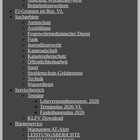
Betriebsfeuerwehren
FJ-Gruppen im Bez. VL
Sachgebiete
Atemschutz
Ausbildung
Feuerwehrmedizinischer Dienst
Funk
Jugendfeuerwehr
Kameradschaft
Katastrophenschutz
Öffentlichkeitsarbeit
Sport
Strahlenschutz-Gefahrengut
Technik
Wasserdienst
Servicebereich
Termine
Lehrveranstaltungsprog. 2026
Terminplan 2026 VL
Funkübungsplan 2026
KLFV Download
Bürgerservice
Warnungen AT-Alert
LEISTUNGSBERICHTE