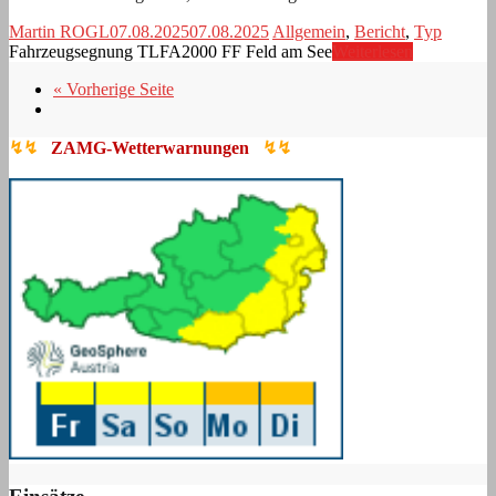
Martin ROGL
07.08.2025
07.08.2025
Allgemein
,
Bericht
,
Typ
Fahrzeugsegnung TLFA2000 FF Feld am See
Weiterlesen
« Vorherige Seite
↯↯
ZAMG-Wetterwarnungen
↯↯