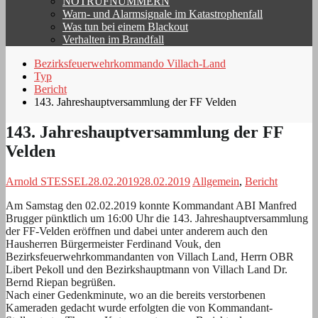
NOTRUFNUMMERN
Warn- und Alarmsignale im Katastrophenfall
Was tun bei einem Blackout
Verhalten im Brandfall
Bezirksfeuerwehrkommando Villach-Land
Typ
Bericht
143. Jahreshauptversammlung der FF Velden
143. Jahreshauptversammlung der FF
Velden
Arnold STESSEL
28.02.2019
28.02.2019
Allgemein
,
Bericht
Am Samstag den 02.02.2019 konnte Kommandant ABI Manfred
Brugger pünktlich um 16:00 Uhr die 143. Jahreshauptversammlung
der FF-Velden eröffnen und dabei unter anderem auch den
Hausherren Bürgermeister Ferdinand Vouk, den
Bezirksfeuerwehrkommandanten von Villach Land, Herrn OBR
Libert Pekoll und den Bezirkshauptmann von Villach Land Dr.
Bernd Riepan begrüßen.
Nach einer Gedenkminute, wo an die bereits verstorbenen
Kameraden gedacht wurde erfolgten die von Kommandant-