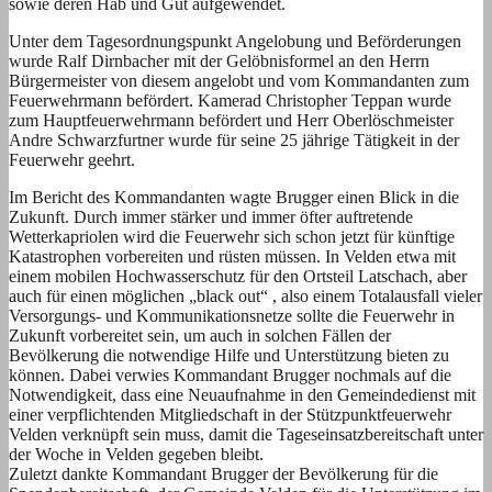
sowie deren Hab und Gut aufgewendet.
Unter dem Tagesordnungspunkt Angelobung und Beförderungen
wurde Ralf Dirnbacher mit der Gelöbnisformel an den Herrn
Bürgermeister von diesem angelobt und vom Kommandanten zum
Feuerwehrmann befördert. Kamerad Christopher Teppan wurde
zum Hauptfeuerwehrmann befördert und Herr Oberlöschmeister
Andre Schwarzfurtner wurde für seine 25 jährige Tätigkeit in der
Feuerwehr geehrt.
Im Bericht des Kommandanten wagte Brugger einen Blick in die
Zukunft. Durch immer stärker und immer öfter auftretende
Wetterkapriolen wird die Feuerwehr sich schon jetzt für künftige
Katastrophen vorbereiten und rüsten müssen. In Velden etwa mit
einem mobilen Hochwasserschutz für den Ortsteil Latschach, aber
auch für einen möglichen „black out“ , also einem Totalausfall vieler
Versorgungs- und Kommunikationsnetze sollte die Feuerwehr in
Zukunft vorbereitet sein, um auch in solchen Fällen der
Bevölkerung die notwendige Hilfe und Unterstützung bieten zu
können. Dabei verwies Kommandant Brugger nochmals auf die
Notwendigkeit, dass eine Neuaufnahme in den Gemeindedienst mit
einer verpflichtenden Mitgliedschaft in der Stützpunktfeuerwehr
Velden verknüpft sein muss, damit die Tageseinsatzbereitschaft unter
der Woche in Velden gegeben bleibt.
Zuletzt dankte Kommandant Brugger der Bevölkerung für die