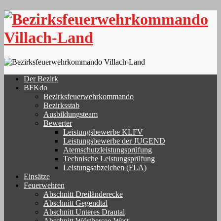
Skip
to
content
Der Bezirk
BFKdo
Bezirksfeuerwehrkommando
Bezirksstab
Ausbildungsteam
Bewerter
Leistungsbewerbe KLFV
Leistungsbewerbe der JUGEND
Atemschutzleistungsprüfung
Technische Leistungsprüfung
Leistungsabzeichen (FLA)
Einsätze
Feuerwehren
Abschnitt Dreiländerecke
Abschnitt Gegendtal
Abschnitt Unteres Drautal
Abschnitt Wörthersee-West