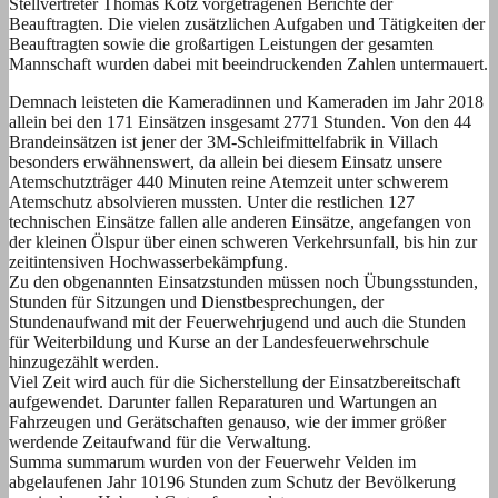
Stellvertreter Thomas Kotz vorgetragenen Berichte der
Beauftragten. Die vielen zusätzlichen Aufgaben und Tätigkeiten der
Beauftragten sowie die großartigen Leistungen der gesamten
Mannschaft wurden dabei mit beeindruckenden Zahlen untermauert.
Demnach leisteten die Kameradinnen und Kameraden im Jahr 2018
allein bei den 171 Einsätzen insgesamt 2771 Stunden. Von den 44
Brandeinsätzen ist jener der 3M-Schleifmittelfabrik in Villach
besonders erwähnenswert, da allein bei diesem Einsatz unsere
Atemschutzträger 440 Minuten reine Atemzeit unter schwerem
Atemschutz absolvieren mussten. Unter die restlichen 127
technischen Einsätze fallen alle anderen Einsätze, angefangen von
der kleinen Ölspur über einen schweren Verkehrsunfall, bis hin zur
zeitintensiven Hochwasserbekämpfung.
Zu den obgenannten Einsatzstunden müssen noch Übungsstunden,
Stunden für Sitzungen und Dienstbesprechungen, der
Stundenaufwand mit der Feuerwehrjugend und auch die Stunden
für Weiterbildung und Kurse an der Landesfeuerwehrschule
hinzugezählt werden.
Viel Zeit wird auch für die Sicherstellung der Einsatzbereitschaft
aufgewendet. Darunter fallen Reparaturen und Wartungen an
Fahrzeugen und Gerätschaften genauso, wie der immer größer
werdende Zeitaufwand für die Verwaltung.
Summa summarum wurden von der Feuerwehr Velden im
abgelaufenen Jahr 10196 Stunden zum Schutz der Bevölkerung