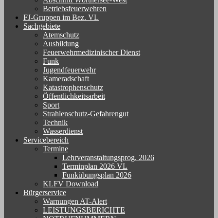
Betriebsfeuerwehren
FJ-Gruppen im Bez. VL
Sachgebiete
Atemschutz
Ausbildung
Feuerwehrmedizinischer Dienst
Funk
Jugendfeuerwehr
Kameradschaft
Katastrophenschutz
Öffentlichkeitsarbeit
Sport
Strahlenschutz-Gefahrengut
Technik
Wasserdienst
Servicebereich
Termine
Lehrveranstaltungsprog. 2026
Terminplan 2026 VL
Funkübungsplan 2026
KLFV Download
Bürgerservice
Warnungen AT-Alert
LEISTUNGSBERICHTE