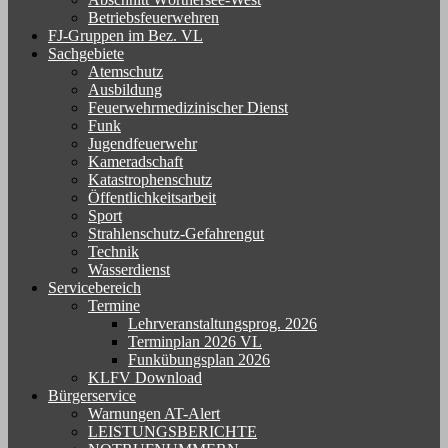
Betriebsfeuerwehren
FJ-Gruppen im Bez. VL
Sachgebiete
Atemschutz
Ausbildung
Feuerwehrmedizinischer Dienst
Funk
Jugendfeuerwehr
Kameradschaft
Katastrophenschutz
Öffentlichkeitsarbeit
Sport
Strahlenschutz-Gefahrengut
Technik
Wasserdienst
Servicebereich
Termine
Lehrveranstaltungsprog. 2026
Terminplan 2026 VL
Funkübungsplan 2026
KLFV Download
Bürgerservice
Warnungen AT-Alert
LEISTUNGSBERICHTE