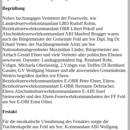
Begrüßung
Neben hochrangigen Vertretern der Feuerwehr, wie
Landesfeuerwehrkommandant LBD Rudolf Robin,
Bezirksfeuerwehrkommandant OBR Libert Pekoll und
Abschnittsfeuerwehrkommandant ABI Manfred Brugger waren
auch die Bürgermeister der Gemeinde Feld am See Dipl. Ing Dr.
Erhard Veiter, der Nachbargemeinde Afritz am See
Nationalratsabgeordneter Maximilian Linder, Bürgermeister aus
Arriach Gerald Ebner und viele Vertreter aller politischen Ebenen
anwesend. Darunter: Landtagspräsident Ing. Reinhard Rohr,
Vzbgm. Michaela Oberlassnig, 2.Vzbgm von Treffen DI Bernhard
Gassler, GV Wolfgang Strasser und alle anwesenden Gemeinderäte.
Weiters begrüßen durften wir Ehren-
Bezirksfeuerwehrkommandanten E-OBR Peter Ebner, Ehren-
Bezirksfeuerwehrkommandant E-OBR Hermann Debriacher,
Ehren-Abschnittsfeuerwehrkommandanten E-ABI Josef
Steinwender und den Ehren-Feuerwehrkommandanten der FF Feld
am See E-OBI Ernst Ofner.
Festakt
Für die musikalische Umrahmung des Festaktes sorgte die
Trachtenkapelle aus Feld am See. Kommandant ABI Wolfgang