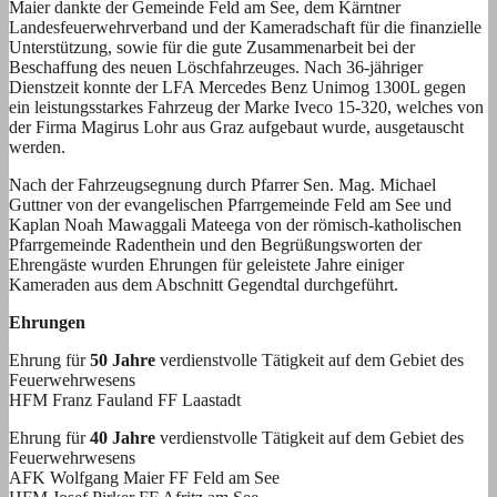
Maier dankte der Gemeinde Feld am See, dem Kärntner
Landesfeuerwehrverband und der Kameradschaft für die finanzielle
Unterstützung, sowie für die gute Zusammenarbeit bei der
Beschaffung des neuen Löschfahrzeuges. Nach 36-jähriger
Dienstzeit konnte der LFA Mercedes Benz Unimog 1300L gegen
ein leistungsstarkes Fahrzeug der Marke Iveco 15-320, welches von
der Firma Magirus Lohr aus Graz aufgebaut wurde, ausgetauscht
werden.
Nach der Fahrzeugsegnung durch Pfarrer Sen. Mag. Michael
Guttner von der evangelischen Pfarrgemeinde Feld am See und
Kaplan Noah Mawaggali Mateega von der römisch-katholischen
Pfarrgemeinde Radenthein und den Begrüßungsworten der
Ehrengäste wurden Ehrungen für geleistete Jahre einiger
Kameraden aus dem Abschnitt Gegendtal durchgeführt.
Ehrungen
Ehrung für
50 Jahre
verdienstvolle Tätigkeit auf dem Gebiet des
Feuerwehrwesens
HFM Franz Fauland FF Laastadt
Ehrung für
40 Jahre
verdienstvolle Tätigkeit auf dem Gebiet des
Feuerwehrwesens
AFK Wolfgang Maier FF Feld am See