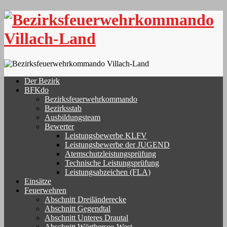
Skip
to
content
Der Bezirk
BFKdo
Bezirksfeuerwehrkommando
Bezirksstab
Ausbildungsteam
Bewerter
Leistungsbewerbe KLFV
Leistungsbewerbe der JUGEND
Atemschutzleistungsprüfung
Technische Leistungsprüfung
Leistungsabzeichen (FLA)
Einsätze
Feuerwehren
Abschnitt Dreiländerecke
Abschnitt Gegendtal
Abschnitt Unteres Drautal
Abschnitt Wörthersee-West