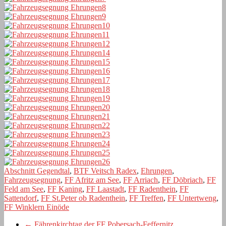
Abschnitt Gegendtal
,
BTF Veitsch Radex
,
Ehrungen
,
Fahrzeugsegnung
,
FF Afritz am See
,
FF Arriach
,
FF Döbriach
,
FF
Feld am See
,
FF Kaning
,
FF Laastadt
,
FF Radenthein
,
FF
Sattendorf
,
FF St.Peter ob Radenthein
,
FF Treffen
,
FF Untertweng
,
FF Winklern Einöde
←
Fährenkirchtag der FF Pobersach-Feffernitz