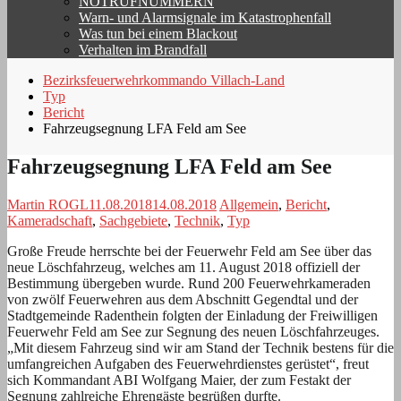
NOTRUFNUMMERN
Warn- und Alarmsignale im Katastrophenfall
Was tun bei einem Blackout
Verhalten im Brandfall
Bezirksfeuerwehrkommando Villach-Land
Typ
Bericht
Fahrzeugsegnung LFA Feld am See
Fahrzeugsegnung LFA Feld am See
Martin ROGL
11.08.2018
14.08.2018
Allgemein
,
Bericht
,
Kameradschaft
,
Sachgebiete
,
Technik
,
Typ
Große Freude herrschte bei der Feuerwehr Feld am See über das
neue Löschfahrzeug, welches am 11. August 2018 offiziell der
Bestimmung übergeben wurde. Rund 200 Feuerwehrkameraden
von zwölf Feuerwehren aus dem Abschnitt Gegendtal und der
Stadtgemeinde Radenthein folgten der Einladung der Freiwilligen
Feuerwehr Feld am See zur Segnung des neuen Löschfahrzeuges.
„Mit diesem Fahrzeug sind wir am Stand der Technik bestens für die
umfangreichen Aufgaben des Feuerwehrdienstes gerüstet“, freut
sich Kommandant ABI Wolfgang Maier, der zum Festakt der
Segnung zahlreiche Ehrengäste begrüßen durfte.