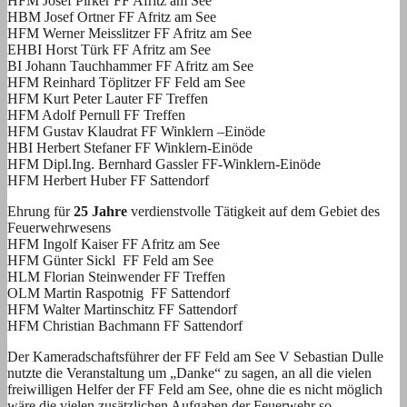
HFM Josef Pirker FF Afritz am See
HBM Josef Ortner FF Afritz am See
HFM Werner Meisslitzer FF Afritz am See
EHBI Horst Türk FF Afritz am See
BI Johann Tauchhammer FF Afritz am See
HFM Reinhard Töplitzer FF Feld am See
HFM Kurt Peter Lauter FF Treffen
HFM Adolf Pernull FF Treffen
HFM Gustav Klaudrat FF Winklern –Einöde
HBI Herbert Stefaner FF Winklern-Einöde
HFM Dipl.Ing. Bernhard Gassler FF-Winklern-Einöde
HFM Herbert Huber FF Sattendorf
Ehrung für
25 Jahre
verdienstvolle Tätigkeit auf dem Gebiet des
Feuerwehrwesens
HFM Ingolf Kaiser FF Afritz am See
HFM Günter Sickl FF Feld am See
HLM Florian Steinwender FF Treffen
OLM Martin Raspotnig FF Sattendorf
HFM Walter Martinschitz FF Sattendorf
HFM Christian Bachmann FF Sattendorf
Der Kameradschaftsführer der FF Feld am See V Sebastian Dulle
nutzte die Veranstaltung um „Danke“ zu sagen, an all die vielen
freiwilligen Helfer der FF Feld am See, ohne die es nicht möglich
wäre die vielen zusätzlichen Aufgaben der Feuerwehr so