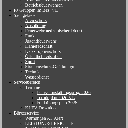
Betriebsfeuerwehren
FJ-Gruppen im Bez. VL
Sachgebiete
Atemschutz
Ausbildung
Feuerwehrmedizinischer Dienst
Funk
Jugendfeuerwehr
Kameradschaft
Katastrophenschutz
Öffentlichkeitsarbeit
Sport
Strahlenschutz-Gefahrengut
Technik
Wasserdienst
Servicebereich
Termine
Lehrveranstaltungsprog. 2026
Terminplan 2026 VL
Funkübungsplan 2026
KLFV Download
Bürgerservice
Warnungen AT-Alert
LEISTUNGSBERICHTE