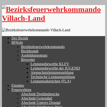
Skip
to
content
Der Bezirk
BFKdo
Bezirksfeuerwehrkommando
Bezirksstab
Ausbildungsteam
Bewerter
Leistungsbewerbe KLFV
Leistungsbewerbe der JUGEND
Atemschutzleistungsprüfung
Technische Leistungsprüfung
Leistungsabzeichen (FLA)
Einsätze
Feuerwehren
Abschnitt Dreiländerecke
Abschnitt Gegendtal
Abschnitt Unteres Drautal
Abschnitt Wörthersee-West