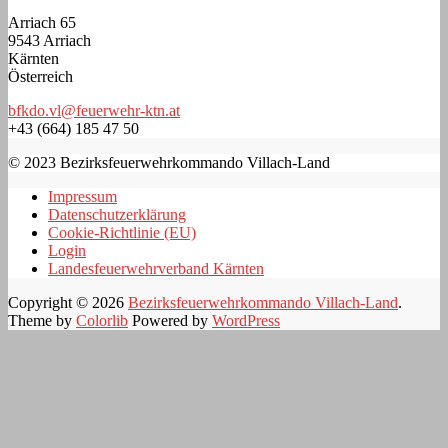
Arriach 65
9543 Arriach
Kärnten
Österreich
bfkdo.vl@feuerwehr-ktn.at
+43 (664) 185 47 50
© 2023 Bezirksfeuerwehrkommando Villach-Land
Impressum
Datenschutzerklärung
Cookie-Richtlinie (EU)
Login
Landesfeuerwehrverband Kärnten
Copyright © 2026
Bezirksfeuerwehrkommando Villach-Land
.
Theme by
Colorlib
Powered by
WordPress