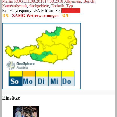
Martin ROGL
11.08.2018
14.08.2018
Allgemein
,
Bericht
,
Kameradschaft
,
Sachgebiete
,
Technik
,
Typ
Fahrzeugsegnung LFA Feld am See
Weiterlesen
↯↯
ZAMG-Wetterwarnungen
↯↯
Einsätze