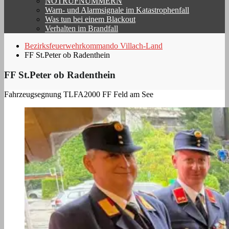
NOTRUFNUMMERN
Warn- und Alarmsignale im Katastrophenfall
Was tun bei einem Blackout
Verhalten im Brandfall
Bezirksfeuerwehrkommando Villach-Land
FF St.Peter ob Radenthein
FF St.Peter ob Radenthein
Fahrzeugsegnung TLFA2000 FF Feld am See