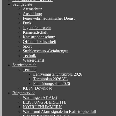
Sachgebiete
Atemschutz
Ausbildung
Feuerwehrmedizinischer Dienst
Funk
Jugendfeuerwehr
Kameradschaft
Katastrophenschutz
Öffentlichkeitsarbeit
Sport
Strahlenschutz-Gefahrengut
Technik
Wasserdienst
Servicebereich
Termine
Lehrveranstaltungsprog. 2026
Terminplan 2026 VL
Funkübungsplan 2026
KLFV Download
Bürgerservice
Warnungen AT-Alert
LEISTUNGSBERICHTE
NOTRUFNUMMERN
Warn- und Alarmsignale im Katastrophenfall