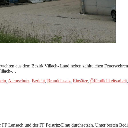
wehren aus dem Bezirk Villach- Land neben zahlreichen Feuerwehren a
Villach-…
ein
,
Atemschutz
,
Bericht
,
Brandeinsatz
,
Einsätze
,
Öffentlichkeitsarbeit
 FF Lansach und der FF Feistritz/Drau durchsetzen. Unter besten Bed