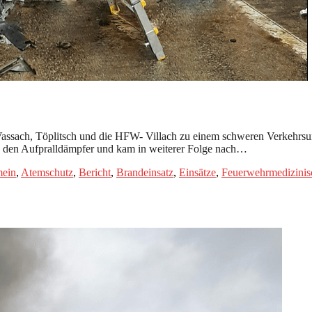
sach, Töplitsch und die HFW- Villach zu einem schweren Verkehrsunf
e den Aufpralldämpfer und kam in weiterer Folge nach…
mein
,
Atemschutz
,
Bericht
,
Brandeinsatz
,
Einsätze
,
Feuerwehrmedizinis