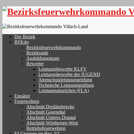
Skip
to
content
Der Bezirk
BFKdo
Bezirksfeuerwehrkommando
Bezirksstab
Ausbildungsteam
Bewerter
Leistungsbewerbe KLFV
Leistungsbewerbe der JUGEND
Atemschutzleistungsprüfung
Technische Leistungsprüfung
Leistungsabzeichen (FLA)
Einsätze
Feuerwehren
Abschnitt Dreiländerecke
Abschnitt Gegendtal
Abschnitt Unteres Drautal
Abschnitt Wörthersee-West
Betriebsfeuerwehren
FJ-Gruppen im Bez. VL