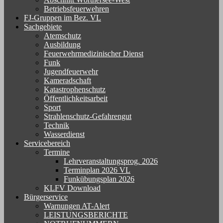
Betriebsfeuerwehren
FJ-Gruppen im Bez. VL
Sachgebiete
Atemschutz
Ausbildung
Feuerwehrmedizinischer Dienst
Funk
Jugendfeuerwehr
Kameradschaft
Katastrophenschutz
Öffentlichkeitsarbeit
Sport
Strahlenschutz-Gefahrengut
Technik
Wasserdienst
Servicebereich
Termine
Lehrveranstaltungsprog. 2026
Terminplan 2026 VL
Funkübungsplan 2026
KLFV Download
Bürgerservice
Warnungen AT-Alert
LEISTUNGSBERICHTE