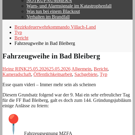
NOTRUFNUMMERN
Warn- und Alarmsignale im Katastrophenfall
Was tun bei einem Blackout
Verhalten im Brandfall
Bezirksfeuerwehrkommando Villach-Land
Typ
Bericht
Fahrzeugweihe in Bad Bleiberg
Fahrzeugweihe in Bad Bleiberg
Heinz RINK
25.05.2026
25.05.2026
Allgemein
,
Bericht
,
Kameradschaft
,
Öffentlichkeitsarbeit
,
Sachgebiete
,
Typ
Esse quam videri – Immer mehr sein als scheinen
Diesem Grundsatz folgend war der 9. Mai ein sehr erfreulicher Tag
für die FF Bad Bleiberg, galt es doch zum 144. Gründungsjubiläum
einige Anlässe zu feiern:
Fahrzeugsegnung MZFA