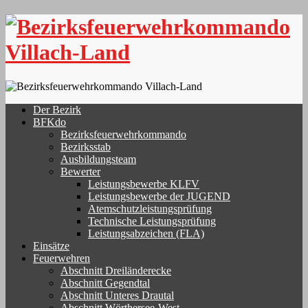
Skip
to
content
Der Bezirk
BFKdo
Bezirksfeuerwehrkommando
Bezirksstab
Ausbildungsteam
Bewerter
Leistungsbewerbe KLFV
Leistungsbewerbe der JUGEND
Atemschutzleistungsprüfung
Technische Leistungsprüfung
Leistungsabzeichen (FLA)
Einsätze
Feuerwehren
Abschnitt Dreiländerecke
Abschnitt Gegendtal
Abschnitt Unteres Drautal
Abschnitt Wörthersee-West