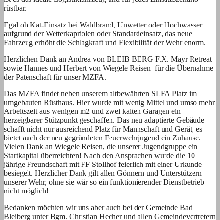
rüstbar.
Egal ob Kat-Einsatz bei Waldbrand, Unwetter oder Hochwasser
aufgrund der Wetterkapriolen oder Standardeinsatz, das neue
Fahrzeug erhöht die Schlagkraft und Flexibilität der Wehr enorm.
Herzlichen Dank an Andrea von BLEIB BERG F.X. Mayr Retreat
sowie Hannes und Herbert von Wiegele Reisen für die Übernahme
der Patenschaft für unser MZFA.
Das MZFA findet neben unserem altbewährten SLFA Platz im
umgebauten Rüsthaus. Hier wurde mit wenig Mittel und umso mehr
Arbeitszeit aus wenigen m2 und zwei kalten Garagen ein
herzeigbarer Stützpunkt geschaffen. Das neu adaptierte Gebäude
schafft nicht nur ausreichend Platz für Mannschaft und Gerät, es
bietet auch der neu gegründeten Feuerwehrjugend ein Zuhause.
Vielen Dank an Wiegele Reisen, die unserer Jugendgruppe ein
Startkapital überreichten! Nach den Ansprachen wurde die 10
jährige Freundschaft mit FF Stollhof feierlich mit einer Urkunde
besiegelt. Herzlicher Dank gilt allen Gönnern und Unterstützern
unserer Wehr, ohne sie wär so ein funktionierender Dienstbetrieb
nicht möglich!
Bedanken möchten wir uns aber auch bei der Gemeinde Bad
Bleiberg unter Bgm. Christian Hecher und allen Gemeindevertretern