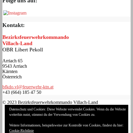
Folge uns auf:
Kontakt:
Bezirksfeuerwehrkommando
Villach-Land
OBR Libert Pekoll
Arriach 65
9543 Arriach
Kärnten
Österreich
bfkdo.vl@feuerwehr-ktn.at
+43 (664) 185 47 50
© 2023 Bezirksfeuerwehrkommando Villach-Land
Datenschutz und Cookies: Diese Website verwendet Cookies. Wenn du die Website
Impressum
weiterhin nutzt, stimmst du der Verwendung von Cookies zu.
Datenschutzerklärung
Cookie-Richtlinie (EU)
Weitere Informationen, beispielsweise zur Kontrolle von Cookies, findest du hier:
Login
Cookie-Richtlinie