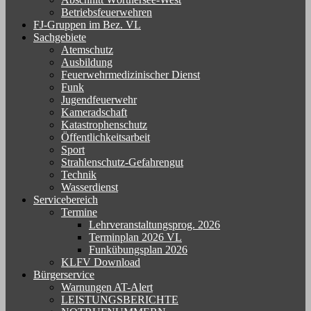
Betriebsfeuerwehren
FJ-Gruppen im Bez. VL
Sachgebiete
Atemschutz
Ausbildung
Feuerwehrmedizinischer Dienst
Funk
Jugendfeuerwehr
Kameradschaft
Katastrophenschutz
Öffentlichkeitsarbeit
Sport
Strahlenschutz-Gefahrengut
Technik
Wasserdienst
Servicebereich
Termine
Lehrveranstaltungsprog. 2026
Terminplan 2026 VL
Funkübungsplan 2026
KLFV Download
Bürgerservice
Warnungen AT-Alert
LEISTUNGSBERICHTE