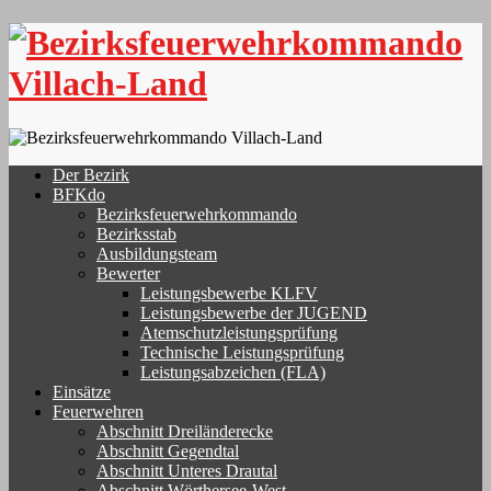
Skip
to
content
Der Bezirk
BFKdo
Bezirksfeuerwehrkommando
Bezirksstab
Ausbildungsteam
Bewerter
Leistungsbewerbe KLFV
Leistungsbewerbe der JUGEND
Atemschutzleistungsprüfung
Technische Leistungsprüfung
Leistungsabzeichen (FLA)
Einsätze
Feuerwehren
Abschnitt Dreiländerecke
Abschnitt Gegendtal
Abschnitt Unteres Drautal
Abschnitt Wörthersee-West