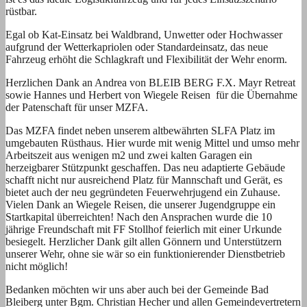
rüstbar.
Egal ob Kat-Einsatz bei Waldbrand, Unwetter oder Hochwasser
aufgrund der Wetterkapriolen oder Standardeinsatz, das neue
Fahrzeug erhöht die Schlagkraft und Flexibilität der Wehr enorm.
Herzlichen Dank an Andrea von BLEIB BERG F.X. Mayr Retreat
sowie Hannes und Herbert von Wiegele Reisen für die Übernahme
der Patenschaft für unser MZFA.
Das MZFA findet neben unserem altbewährten SLFA Platz im
umgebauten Rüsthaus. Hier wurde mit wenig Mittel und umso mehr
Arbeitszeit aus wenigen m2 und zwei kalten Garagen ein
herzeigbarer Stützpunkt geschaffen. Das neu adaptierte Gebäude
schafft nicht nur ausreichend Platz für Mannschaft und Gerät, es
bietet auch der neu gegründeten Feuerwehrjugend ein Zuhause.
Vielen Dank an Wiegele Reisen, die unserer Jugendgruppe ein
Startkapital überreichten! Nach den Ansprachen wurde die 10
jährige Freundschaft mit FF Stollhof feierlich mit einer Urkunde
besiegelt. Herzlicher Dank gilt allen Gönnern und Unterstützern
unserer Wehr, ohne sie wär so ein funktionierender Dienstbetrieb
nicht möglich!
Bedanken möchten wir uns aber auch bei der Gemeinde Bad
Bleiberg unter Bgm. Christian Hecher und allen Gemeindevertretern