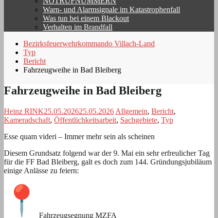
NOTRUFNUMMERN
Warn- und Alarmsignale im Katastrophenfall
Was tun bei einem Blackout
Verhalten im Brandfall
Bezirksfeuerwehrkommando Villach-Land
Typ
Bericht
Fahrzeugweihe in Bad Bleiberg
Fahrzeugweihe in Bad Bleiberg
Heinz RINK
25.05.2026
25.05.2026
Allgemein
,
Bericht
,
Kameradschaft
,
Öffentlichkeitsarbeit
,
Sachgebiete
,
Typ
Esse quam videri – Immer mehr sein als scheinen
Diesem Grundsatz folgend war der 9. Mai ein sehr erfreulicher Tag
für die FF Bad Bleiberg, galt es doch zum 144. Gründungsjubiläum
einige Anlässe zu feiern:
Fahrzeugsegnung MZFA