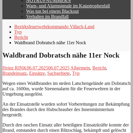
NOTRUFNUMMERN
Warn- und Alarmsignale im Katastrophenfall
Was tun bei einem Blackout
Verhalten im Brandfall
Bezirksfeuerwehrkommando Villach-Land
Typ
Bericht
Waldbrand Dobratsch nähe 11er Nock
Waldbrand Dobratsch nähe 11er Nock
Heinz RINK
06.07.2025
06.07.2025
Allgemein
,
Bericht
,
Brandeinsatz
,
Einsätze
,
Sachgebiete
,
Typ
Wegen eines Waldbrandes im steilen Latschengelände am Dobratsch
auf ca. 1600m, wurde Sirenenalarm für die Feuerwehren in der
Umgebung ausgelöst.
An der Einsatzstelle wurden sofort Vorbereitungen zur Bekämpfung
des Brandes durch den Hubschrauber des Innenministerium
hergestellt.
Durch den raschen Einsatz aller beteiligten Einsatzkräfte konnte der
Brand, entstanden durch einen Blitzschlag, bekämpft und gelöscht