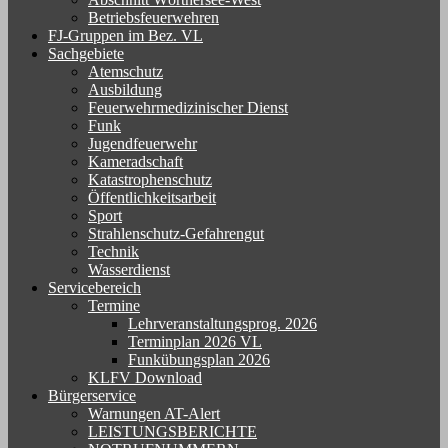
Betriebsfeuerwehren
FJ-Gruppen im Bez. VL
Sachgebiete
Atemschutz
Ausbildung
Feuerwehrmedizinischer Dienst
Funk
Jugendfeuerwehr
Kameradschaft
Katastrophenschutz
Öffentlichkeitsarbeit
Sport
Strahlenschutz-Gefahrengut
Technik
Wasserdienst
Servicebereich
Termine
Lehrveranstaltungsprog. 2026
Terminplan 2026 VL
Funkübungsplan 2026
KLFV Download
Bürgerservice
Warnungen AT-Alert
LEISTUNGSBERICHTE