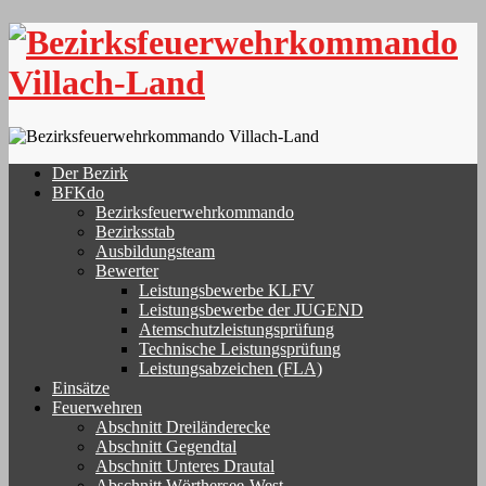
Skip
to
content
Der Bezirk
BFKdo
Bezirksfeuerwehrkommando
Bezirksstab
Ausbildungsteam
Bewerter
Leistungsbewerbe KLFV
Leistungsbewerbe der JUGEND
Atemschutzleistungsprüfung
Technische Leistungsprüfung
Leistungsabzeichen (FLA)
Einsätze
Feuerwehren
Abschnitt Dreiländerecke
Abschnitt Gegendtal
Abschnitt Unteres Drautal
Abschnitt Wörthersee-West