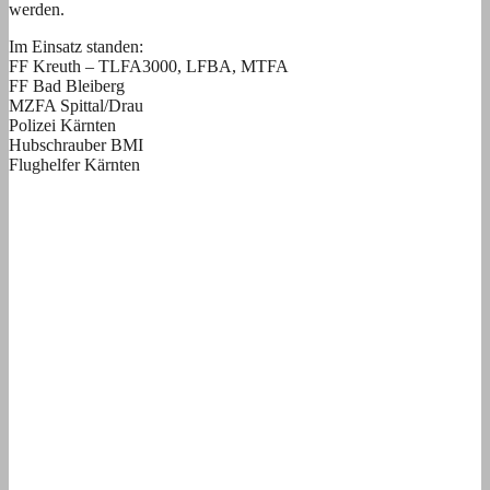
werden.
Im Einsatz standen:
FF Kreuth – TLFA3000, LFBA, MTFA
FF Bad Bleiberg
MZFA Spittal/Drau
Polizei Kärnten
Hubschrauber BMI
Flughelfer Kärnten