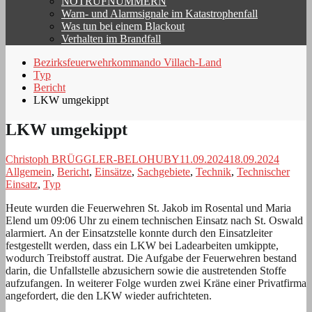
NOTRUFNUMMERN
Warn- und Alarmsignale im Katastrophenfall
Was tun bei einem Blackout
Verhalten im Brandfall
Bezirksfeuerwehrkommando Villach-Land
Typ
Bericht
LKW umgekippt
LKW umgekippt
Christoph BRÜGGLER-BELOHUBY
11.09.2024
18.09.2024
Allgemein
,
Bericht
,
Einsätze
,
Sachgebiete
,
Technik
,
Technischer
Einsatz
,
Typ
Heute wurden die Feuerwehren St. Jakob im Rosental und Maria
Elend um 09:06 Uhr zu einem technischen Einsatz nach St. Oswald
alarmiert. An der Einsatzstelle konnte durch den Einsatzleiter
festgestellt werden, dass ein LKW bei Ladearbeiten umkippte,
wodurch Treibstoff austrat. Die Aufgabe der Feuerwehren bestand
darin, die Unfallstelle abzusichern sowie die austretenden Stoffe
aufzufangen. In weiterer Folge wurden zwei Kräne einer Privatfirma
angefordert, die den LKW wieder aufrichteten.