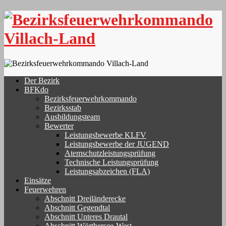
Skip
to
content
Der Bezirk
BFKdo
Bezirksfeuerwehrkommando
Bezirksstab
Ausbildungsteam
Bewerter
Leistungsbewerbe KLFV
Leistungsbewerbe der JUGEND
Atemschutzleistungsprüfung
Technische Leistungsprüfung
Leistungsabzeichen (FLA)
Einsätze
Feuerwehren
Abschnitt Dreiländerecke
Abschnitt Gegendtal
Abschnitt Unteres Drautal
Abschnitt Wörthersee-West