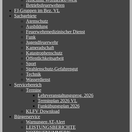
Betriebsfeuerwehren
FJ-Gruppen im Bez. VL
Sachgebiete
Atemschutz
Ausbildung
Feuerwehrmedizinischer Dienst
Funk
Jugendfeuerwehr
Kameradschaft
Katastrophenschutz
Öffentlichkeitsarbeit
Sport
Strahlenschutz-Gefahrengut
Technik
Wasserdienst
Servicebereich
Termine
Lehrveranstaltungsprog. 2026
Terminplan 2026 VL
Funkübungsplan 2026
KLFV Download
Bürgerservice
Warnungen AT-Alert
LEISTUNGSBERICHTE