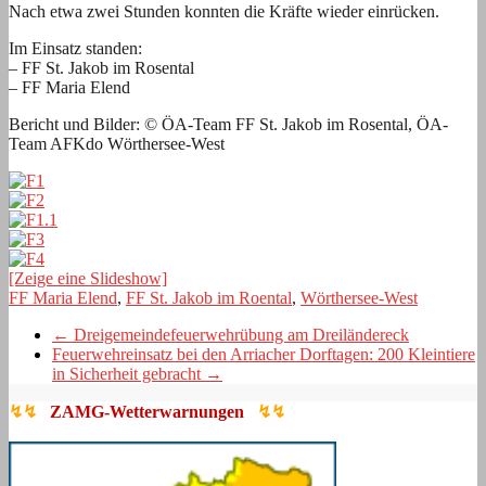
Nach etwa zwei Stunden konnten die Kräfte wieder einrücken.
Im Einsatz standen:
– FF St. Jakob im Rosental
– FF Maria Elend
Bericht und Bilder: © ÖA-Team FF St. Jakob im Rosental, ÖA-
Team AFKdo Wörthersee-West
[Zeige eine Slideshow]
FF Maria Elend
,
FF St. Jakob im Roental
,
Wörthersee-West
←
Dreigemeindefeuerwehrübung am Dreiländereck
Feuerwehreinsatz bei den Arriacher Dorftagen: 200 Kleintiere
in Sicherheit gebracht
→
↯↯
ZAMG-Wetterwarnungen
↯↯