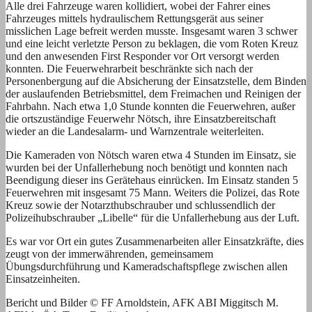
Alle drei Fahrzeuge waren kollidiert, wobei der Fahrer eines
Fahrzeuges mittels hydraulischem Rettungsgerät aus seiner
misslichen Lage befreit werden musste. Insgesamt waren 3 schwer
und eine leicht verletzte Person zu beklagen, die vom Roten Kreuz
und den anwesenden First Responder vor Ort versorgt werden
konnten. Die Feuerwehrarbeit beschränkte sich nach der
Personenbergung auf die Absicherung der Einsatzstelle, dem Binden
der auslaufenden Betriebsmittel, dem Freimachen und Reinigen der
Fahrbahn. Nach etwa 1,0 Stunde konnten die Feuerwehren, außer
die ortszuständige Feuerwehr Nötsch, ihre Einsatzbereitschaft
wieder an die Landesalarm- und Warnzentrale weiterleiten.
Die Kameraden von Nötsch waren etwa 4 Stunden im Einsatz, sie
wurden bei der Unfallerhebung noch benötigt und konnten nach
Beendigung dieser ins Gerätehaus einrücken. Im Einsatz standen 5
Feuerwehren mit insgesamt 75 Mann. Weiters die Polizei, das Rote
Kreuz sowie der Notarzthubschrauber und schlussendlich der
Polizeihubschrauber „Libelle“ für die Unfallerhebung aus der Luft.
Es war vor Ort ein gutes Zusammenarbeiten aller Einsatzkräfte, dies
zeugt von der immerwährenden, gemeinsamem
Übungsdurchführung und Kameradschaftspflege zwischen allen
Einsatzeinheiten.
Bericht und Bilder © FF Arnoldstein, AFK ABI Miggitsch M.