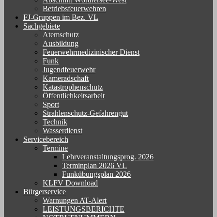
Betriebsfeuerwehren
FJ-Gruppen im Bez. VL
Sachgebiete
Atemschutz
Ausbildung
Feuerwehrmedizinischer Dienst
Funk
Jugendfeuerwehr
Kameradschaft
Katastrophenschutz
Öffentlichkeitsarbeit
Sport
Strahlenschutz-Gefahrengut
Technik
Wasserdienst
Servicebereich
Termine
Lehrveranstaltungsprog. 2026
Terminplan 2026 VL
Funkübungsplan 2026
KLFV Download
Bürgerservice
Warnungen AT-Alert
LEISTUNGSBERICHTE