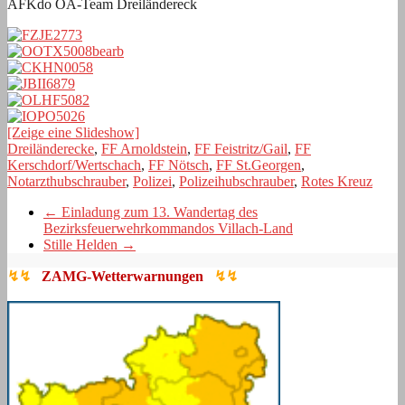
AFKdo ÖA-Team Dreiländereck
[Zeige eine Slideshow]
Dreiländerecke
,
FF Arnoldstein
,
FF Feistritz/Gail
,
FF
Kerschdorf/Wertschach
,
FF Nötsch
,
FF St.Georgen
,
Notarzthubschrauber
,
Polizei
,
Polizeihubschrauber
,
Rotes Kreuz
←
Einladung zum 13. Wandertag des
Bezirksfeuerwehrkommandos Villach-Land
Stille Helden
→
↯↯
ZAMG-Wetterwarnungen
↯↯