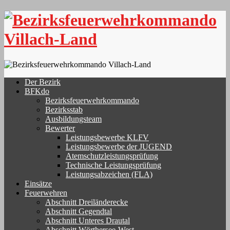
Skip
to
content
Der Bezirk
BFKdo
Bezirksfeuerwehrkommando
Bezirksstab
Ausbildungsteam
Bewerter
Leistungsbewerbe KLFV
Leistungsbewerbe der JUGEND
Atemschutzleistungsprüfung
Technische Leistungsprüfung
Leistungsabzeichen (FLA)
Einsätze
Feuerwehren
Abschnitt Dreiländerecke
Abschnitt Gegendtal
Abschnitt Unteres Drautal
Abschnitt Wörthersee-West