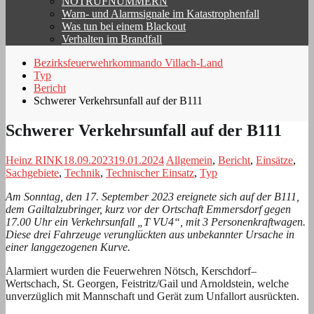
NOTRUFNUMMERN
Warn- und Alarmsignale im Katastrophenfall
Was tun bei einem Blackout
Verhalten im Brandfall
Bezirksfeuerwehrkommando Villach-Land
Typ
Bericht
Schwerer Verkehrsunfall auf der B111
Schwerer Verkehrsunfall auf der B111
Heinz RINK
18.09.2023
19.01.2024
Allgemein
,
Bericht
,
Einsätze
,
Sachgebiete
,
Technik
,
Technischer Einsatz
,
Typ
Am Sonntag, den 17. September 2023 ereignete sich auf der B111,
dem Gailtalzubringer, kurz vor der Ortschaft Emmersdorf gegen
17.00 Uhr ein Verkehrsunfall „T VU4“, mit 3 Personenkraftwagen.
Diese drei Fahrzeuge verunglückten aus unbekannter Ursache in
einer langgezogenen Kurve.
Alarmiert wurden die Feuerwehren Nötsch, Kerschdorf–
Wertschach, St. Georgen, Feistritz/Gail und Arnoldstein, welche
unverzüglich mit Mannschaft und Gerät zum Unfallort ausrückten.