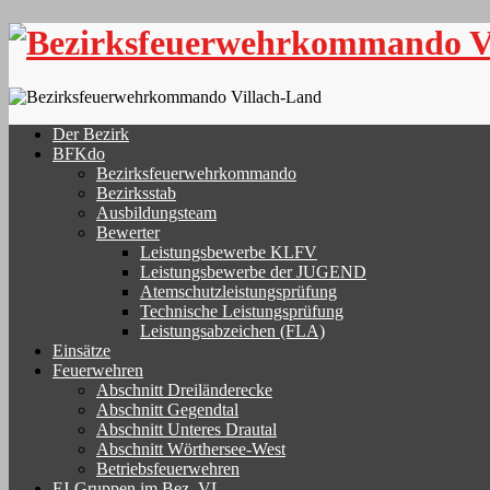
Skip
to
content
Der Bezirk
BFKdo
Bezirksfeuerwehrkommando
Bezirksstab
Ausbildungsteam
Bewerter
Leistungsbewerbe KLFV
Leistungsbewerbe der JUGEND
Atemschutzleistungsprüfung
Technische Leistungsprüfung
Leistungsabzeichen (FLA)
Einsätze
Feuerwehren
Abschnitt Dreiländerecke
Abschnitt Gegendtal
Abschnitt Unteres Drautal
Abschnitt Wörthersee-West
Betriebsfeuerwehren
FJ-Gruppen im Bez. VL