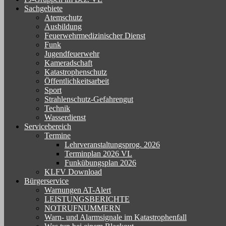
Sachgebiete
Atemschutz
Ausbildung
Feuerwehrmedizinischer Dienst
Funk
Jugendfeuerwehr
Kameradschaft
Katastrophenschutz
Öffentlichkeitsarbeit
Sport
Strahlenschutz-Gefahrengut
Technik
Wasserdienst
Servicebereich
Termine
Lehrveranstaltungsprog. 2026
Terminplan 2026 VL
Funkübungsplan 2026
KLFV Download
Bürgerservice
Warnungen AT-Alert
LEISTUNGSBERICHTE
NOTRUFNUMMERN
Warn- und Alarmsignale im Katastrophenfall