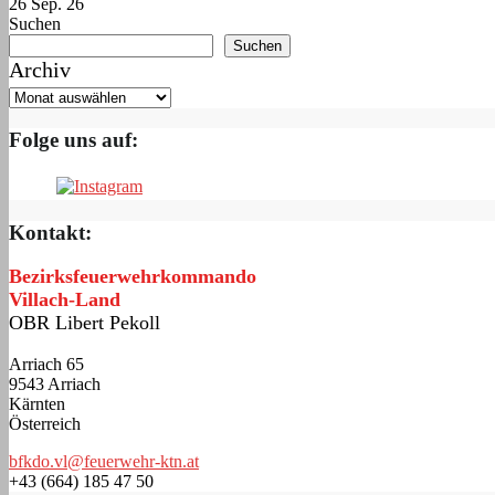
26 Sep. 26
Suchen
Suchen
Archiv
Folge uns auf:
Kontakt:
Bezirksfeuerwehrkommando
Villach-Land
OBR Libert Pekoll
Arriach 65
9543 Arriach
Kärnten
Österreich
bfkdo.vl@feuerwehr-ktn.at
+43 (664) 185 47 50