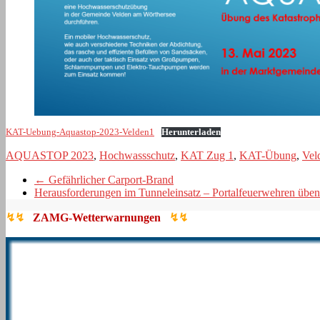
KAT-Uebung-Aquastop-2023-Velden1
Herunterladen
AQUASTOP 2023
,
Hochwassschutz
,
KAT Zug 1
,
KAT-Übung
,
Vel
←
Gefährlicher Carport-Brand
Herausforderungen im Tunneleinsatz – Portalfeuerwehren üb
↯↯
ZAMG-Wetterwarnungen
↯↯