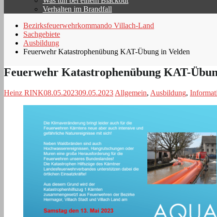
Was tun bei einem Blackout
Verhalten im Brandfall
Bezirksfeuerwehrkommando Villach-Land
Sachgebiete
Ausbildung
Feuerwehr Katastrophenübung KAT-Übung in Velden
Feuerwehr Katastrophenübung KAT-Übung
Heinz RINK
08.05.2023
09.05.2023
Allgemein
,
Ausbildung
,
Informat