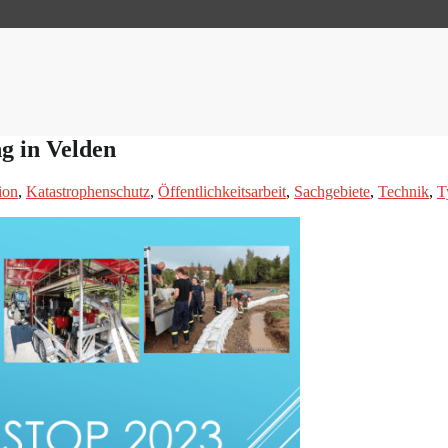
 in Velden
ion
,
Katastrophenschutz
,
Öffentlichkeitsarbeit
,
Sachgebiete
,
Technik
,
T