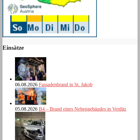
Einsätze
06.08.2026
Fassadenbrand in St. Jakob
05.08.2026
B4 – Brand eines Nebengebäudes in Verditz