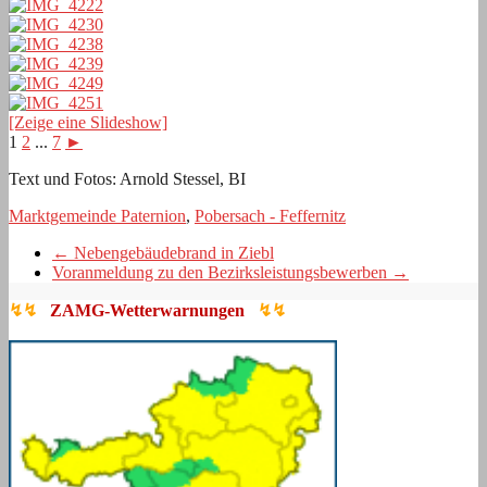
[Zeige eine Slideshow]
1
2
...
7
►
Text und Fotos: Arnold Stessel, BI
Marktgemeinde Paternion
,
Pobersach - Feffernitz
←
Nebengebäudebrand in Ziebl
Voranmeldung zu den Bezirksleistungsbewerben
→
↯↯
ZAMG-Wetterwarnungen
↯↯