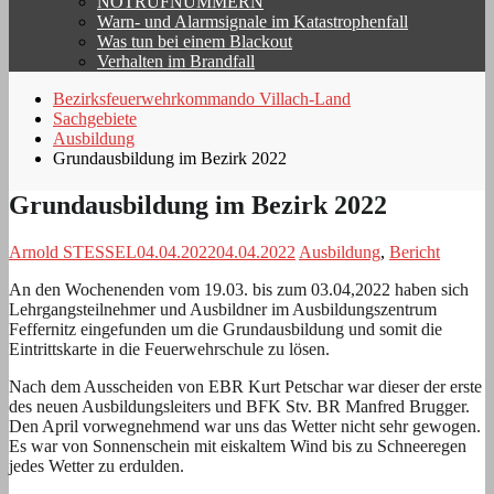
NOTRUFNUMMERN
Warn- und Alarmsignale im Katastrophenfall
Was tun bei einem Blackout
Verhalten im Brandfall
Bezirksfeuerwehrkommando Villach-Land
Sachgebiete
Ausbildung
Grundausbildung im Bezirk 2022
Grundausbildung im Bezirk 2022
Arnold STESSEL
04.04.2022
04.04.2022
Ausbildung
,
Bericht
An den Wochenenden vom 19.03. bis zum 03.04,2022 haben sich
Lehrgangsteilnehmer und Ausbildner im Ausbildungszentrum
Feffernitz eingefunden um die Grundausbildung und somit die
Eintrittskarte in die Feuerwehrschule zu lösen.
Nach dem Ausscheiden von EBR Kurt Petschar war dieser der erste
des neuen Ausbildungsleiters und BFK Stv. BR Manfred Brugger.
Den April vorwegnehmend war uns das Wetter nicht sehr gewogen.
Es war von Sonnenschein mit eiskaltem Wind bis zu Schneeregen
jedes Wetter zu erdulden.