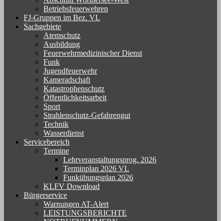
Betriebsfeuerwehren
FJ-Gruppen im Bez. VL
Sachgebiete
Atemschutz
Ausbildung
Feuerwehrmedizinischer Dienst
Funk
Jugendfeuerwehr
Kameradschaft
Katastrophenschutz
Öffentlichkeitsarbeit
Sport
Strahlenschutz-Gefahrengut
Technik
Wasserdienst
Servicebereich
Termine
Lehrveranstaltungsprog. 2026
Terminplan 2026 VL
Funkübungsplan 2026
KLFV Download
Bürgerservice
Warnungen AT-Alert
LEISTUNGSBERICHTE