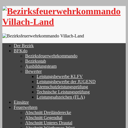
Skip
to
content
Der Bezirk
BFKdo
Bezirksfeuerwehrkommando
Bezirksstab
Ausbildungsteam
Bewerter
Leistungsbewerbe KLFV
Leistungsbewerbe der JUGEND
Atemschutzleistungsprüfung
Technische Leistungsprüfung
Leistungsabzeichen (FLA)
Einsätze
Feuerwehren
Abschnitt Dreiländerecke
Abschnitt Gegendtal
Abschnitt Unteres Drautal
Abschnitt Wörthersee-West