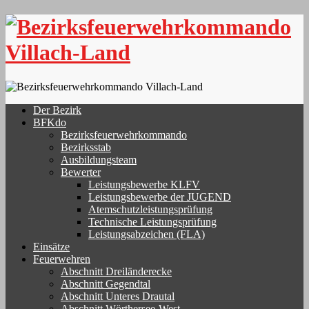
Skip
to
content
Der Bezirk
BFKdo
Bezirksfeuerwehrkommando
Bezirksstab
Ausbildungsteam
Bewerter
Leistungsbewerbe KLFV
Leistungsbewerbe der JUGEND
Atemschutzleistungsprüfung
Technische Leistungsprüfung
Leistungsabzeichen (FLA)
Einsätze
Feuerwehren
Abschnitt Dreiländerecke
Abschnitt Gegendtal
Abschnitt Unteres Drautal
Abschnitt Wörthersee-West