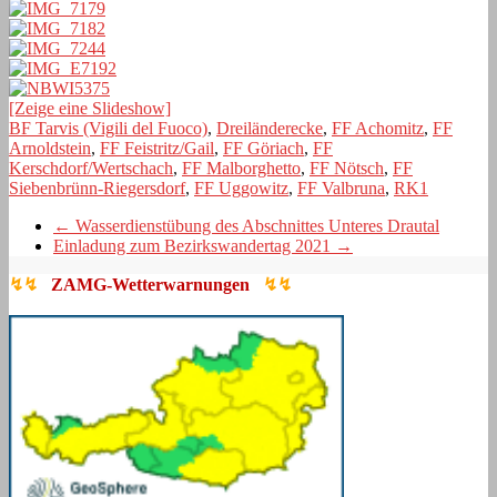
[Zeige eine Slideshow]
BF Tarvis (Vigili del Fuoco)
,
Dreiländerecke
,
FF Achomitz
,
FF
Arnoldstein
,
FF Feistritz/Gail
,
FF Göriach
,
FF
Kerschdorf/Wertschach
,
FF Malborghetto
,
FF Nötsch
,
FF
Siebenbrünn-Riegersdorf
,
FF Uggowitz
,
FF Valbruna
,
RK1
←
Wasserdienstübung des Abschnittes Unteres Drautal
Einladung zum Bezirkswandertag 2021
→
↯↯
ZAMG-Wetterwarnungen
↯↯