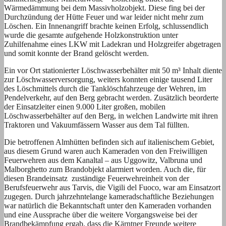
Wärmedämmung bei dem Massivholzobjekt. Diese fing bei der
Durchzündung der Hütte Feuer und war leider nicht mehr zum
Löschen. Ein Innenangriff brachte keinen Erfolg, schlussendlich
wurde die gesamte aufgehende Holzkonstruktion unter
Zuhilfenahme eines LKW mit Ladekran und Holzgreifer abgetragen
und somit konnte der Brand gelöscht werden.
Ein vor Ort stationierter Löschwasserbehälter mit 50 m³ Inhalt diente
zur Löschwasserversorgung, weiters konnten einige tausend Liter
des Löschmittels durch die Tanklöschfahrzeuge der Wehren, im
Pendelverkehr, auf den Berg gebracht werden. Zusätzlich beorderte
der Einsatzleiter einen 9.000 Liter großen, mobilen
Löschwasserbehälter auf den Berg, in welchen Landwirte mit ihren
Traktoren und Vakuumfässern Wasser aus dem Tal füllten.
Die betroffenen Almhütten befinden sich auf italienischem Gebiet,
aus diesem Grund waren auch Kameraden von den Freiwilligen
Feuerwehren aus dem Kanaltal – aus Uggowitz, Valbruna und
Malborghetto zum Brandobjekt alarmiert worden. Auch die, für
diesen Brandeinsatz zuständige Feuerwehreinheit von der
Berufsfeuerwehr aus Tarvis, die Vigili del Fuoco, war am Einsatzort
zugegen. Durch jahrzehntelange kameradschaftliche Beziehungen
war natürlich die Bekanntschaft unter den Kameraden vorhanden
und eine Aussprache über die weitere Vorgangsweise bei der
Brandbekämpfung ergab, dass die Kärntner Freunde weitere