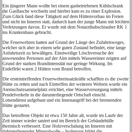
Ein jüngerer Mann wollte bei einem gasbetriebenen Kühlschrank
die Gasflasche wechseln und hierbei kam es zu einer Explosion.
Zum Glück fand diese Tätigkeit auf dem Hüttenvorbau im Freien
und nicht im Inneren statt, dadurch kam der junge Mann mit leichten
Verletzungen davon. Er wurde mit dem Notarzthubschrauber RK 1
ins Krankenhaus gebracht.
Die Feuerwehren hatten auf Grund der Länge des Zufahrtsweges,
welcher sich aber in einem sehr guten Zustand befindet, eine lange
Anfahrtszeit zu bewältigen. Einstweilige Löschversuche der
anwesenden Personen auf der Alm mittels Wassereimer zeigten auf
Grund der starken Brandintensität nur geringe Wirkung. Im
Endeffekt waren 2 Hütten vom Brand betroffen.
Die ersteintreffenden Feuerwehreinsatzkräfte schafften es die zweite
Hütte zu retten und nach Eintreffen der weiteren Wehren wurde ein
Atemschutzsammelplatz errichtet, eine Wasserversorgung mittels
Pendelverkehr in die darunterliegende Ortschaft einschl.
Lotsendienst aufgebaut und ein Innenangriff bei der brennenden
Hütte gestartet.
Das betroffene Objekt ist etwa 150 Jahre alt, wurde im Laufe der
Zeit immer wieder saniert und im Bereich der Gebäudehülle
thermisch verbessert. Eine Holzverschalung im Inneren mit
dahinterliegender Mineralwolle – Isolierung bildet die