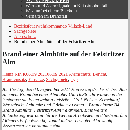
NOTRUFNUMMERN
Warn- und Alarmsignale im Katastrophenfall
Was tun bei einem Blackout
Verhalten im Brandfall
Bezirksfeuerwehrkommando Villach-Land
Sachgebiete
Atemschutz
Brand einer Almhütte auf der Feistritzer Alm
Brand einer Almhütte auf der Feistritzer
Alm
Heinz RINK
06.09.2021
06.09.2021
Atemschutz
,
Bericht
,
Brandeinsatz
,
Einsätze
,
Sachgebiete
,
Typ
Am Freitag, den 03. September 2021 kam es auf der Feistritzer Alm
zu einem Brand bei einer Almhütte. Um 16.36 Uhr wurden in der
Erstphase die Feuerwehren Feistritz – Gail, Nötsch, Kerschdorf –
Wertschach, Achomitz und Göriach zu einen “ Brandeinsatz B4,
Brand Almhütte, Feistritzer Alm“ alarmiert. Eine weitere
Anforderung war dann für die Wehren Arnoldstein und Siebenbrünn
/ Riegersdorf notwendig, zumal auf der besagten Alm wenig
Wasserreserven vorhanden sind.