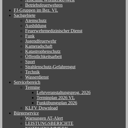
Betriebsfeuerwehren
FJ-Gruppen im Bez. VL
Sachgebiete
Atemschutz
Ausbildung
Feuerwehrmedizinischer Dienst
Funk
Jugendfeuerwehr
Kameradschaft
Katastrophenschutz
Öffentlichkeitsarbeit
Sport
Strahlenschutz-Gefahrengut
Technik
Wasserdienst
Servicebereich
Termine
Lehrveranstaltungsprog. 2026
Terminplan 2026 VL
Funkübungsplan 2026
KLFV Download
Bürgerservice
Warnungen AT-Alert
LEISTUNGSBERICHTE