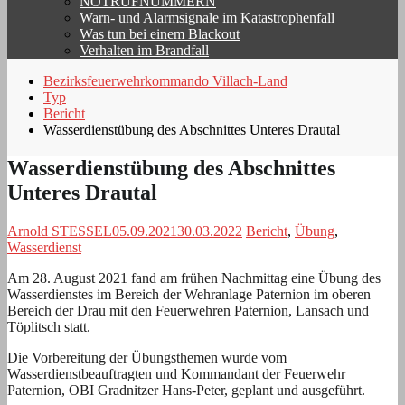
NOTRUFNUMMERN
Warn- und Alarmsignale im Katastrophenfall
Was tun bei einem Blackout
Verhalten im Brandfall
Bezirksfeuerwehrkommando Villach-Land
Typ
Bericht
Wasserdienstübung des Abschnittes Unteres Drautal
Wasserdienstübung des Abschnittes
Unteres Drautal
Arnold STESSEL
05.09.2021
30.03.2022
Bericht
,
Übung
,
Wasserdienst
Am 28. August 2021 fand am frühen Nachmittag eine Übung des
Wasserdienstes im Bereich der Wehranlage Paternion im oberen
Bereich der Drau mit den Feuerwehren Paternion, Lansach und
Töplitsch statt.
Die Vorbereitung der Übungsthemen wurde vom
Wasserdienstbeauftragten und Kommandant der Feuerwehr
Paternion, OBI Gradnitzer Hans-Peter, geplant und ausgeführt.