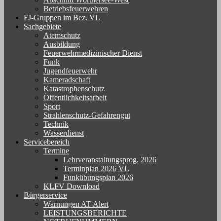
Betriebsfeuerwehren
FJ-Gruppen im Bez. VL
Sachgebiete
Atemschutz
Ausbildung
Feuerwehrmedizinischer Dienst
Funk
Jugendfeuerwehr
Kameradschaft
Katastrophenschutz
Öffentlichkeitsarbeit
Sport
Strahlenschutz-Gefahrengut
Technik
Wasserdienst
Servicebereich
Termine
Lehrveranstaltungsprog. 2026
Terminplan 2026 VL
Funkübungsplan 2026
KLFV Download
Bürgerservice
Warnungen AT-Alert
LEISTUNGSBERICHTE