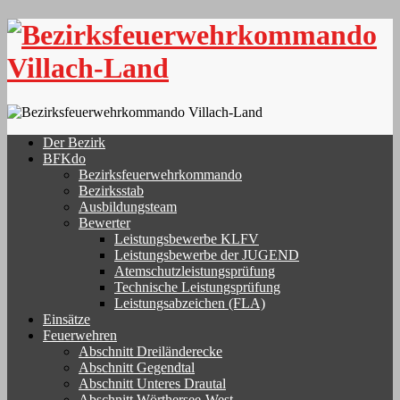
Skip
to
content
Der Bezirk
BFKdo
Bezirksfeuerwehrkommando
Bezirksstab
Ausbildungsteam
Bewerter
Leistungsbewerbe KLFV
Leistungsbewerbe der JUGEND
Atemschutzleistungsprüfung
Technische Leistungsprüfung
Leistungsabzeichen (FLA)
Einsätze
Feuerwehren
Abschnitt Dreiländerecke
Abschnitt Gegendtal
Abschnitt Unteres Drautal
Abschnitt Wörthersee-West