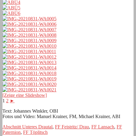
[Zeige eine Slideshow]
1
2
►
Text: Johannes Winkler, OBI
Fotos und Video: Manuel Krainer, FM, Michael Krainer, ABI
Abschnitt Unteres Drautal
,
FF Feistritz/ Drau
,
FF Lansach
,
FF
Paternion
,
FF Töplitsch