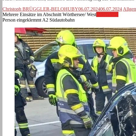
Christoph BRÜGGLER-BELOHUBY
06.07.2024
06.07.2024
Allge
Mehrere Einsätze im Abschnitt Wörthersee/ West
Weiterlesen
Person eingeklemmt A2 Südautobahn