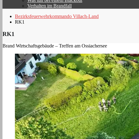
Was tun bei einem Blackout
Verhalten im Brandfall
Bezirksfeuerwehrkommando Villach-Land
RK1
RK1
Brand Wirtschaftsgebäude – Treffen am Ossiachersee