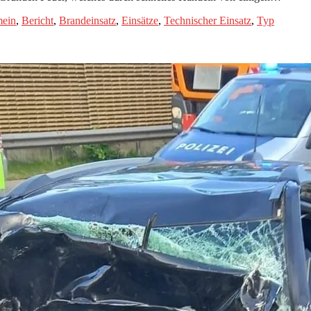
mein
,
Bericht
,
Brandeinsatz
,
Einsätze
,
Technischer Einsatz
,
Typ