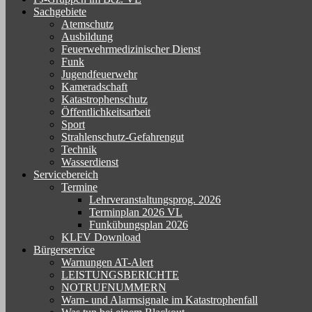
Sachgebiete
Atemschutz
Ausbildung
Feuerwehrmedizinischer Dienst
Funk
Jugendfeuerwehr
Kameradschaft
Katastrophenschutz
Öffentlichkeitsarbeit
Sport
Strahlenschutz-Gefahrengut
Technik
Wasserdienst
Servicebereich
Termine
Lehrveranstaltungsprog. 2026
Terminplan 2026 VL
Funkübungsplan 2026
KLFV Download
Bürgerservice
Warnungen AT-Alert
LEISTUNGSBERICHTE
NOTRUFNUMMERN
Warn- und Alarmsignale im Katastrophenfall