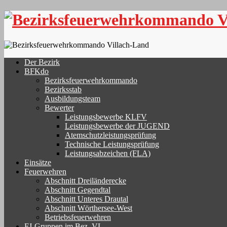
Skip
to
content
Der Bezirk
BFKdo
Bezirksfeuerwehrkommando
Bezirksstab
Ausbildungsteam
Bewerter
Leistungsbewerbe KLFV
Leistungsbewerbe der JUGEND
Atemschutzleistungsprüfung
Technische Leistungsprüfung
Leistungsabzeichen (FLA)
Einsätze
Feuerwehren
Abschnitt Dreiländerecke
Abschnitt Gegendtal
Abschnitt Unteres Drautal
Abschnitt Wörthersee-West
Betriebsfeuerwehren
FJ-Gruppen im Bez. VL