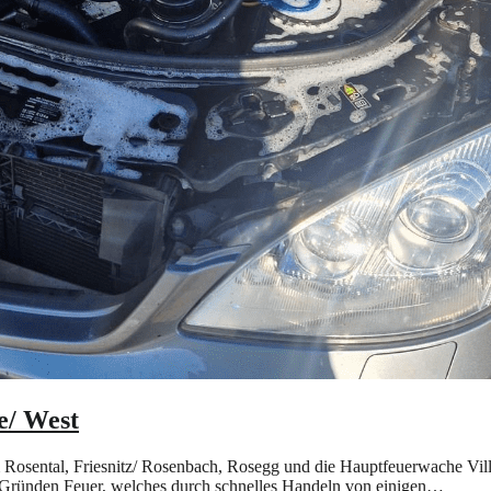
e/ West
osental, Friesnitz/ Rosenbach, Rosegg und die Hauptfeuerwache Vill
 Gründen Feuer, welches durch schnelles Handeln von einigen…