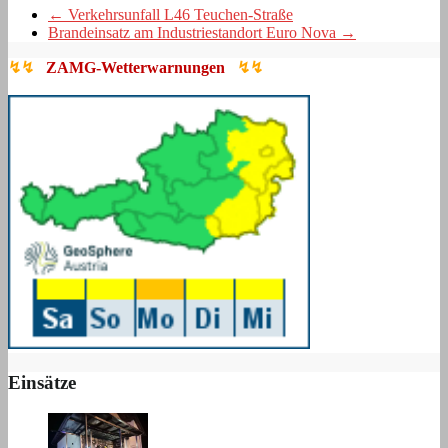
←
Verkehrsunfall L46 Teuchen-Straße
Brandeinsatz am Industriestandort Euro Nova
→
↯↯
ZAMG-Wetterwarnungen
↯↯
Einsätze