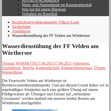
NOTRUFNUMMERN
Warn- und Alarmsignale im Katastrophenfall
Was tun bei einem Blackout
Verhalten im Brandfall
Bezirksfeuerwehrkommando Villach-Land
Sachgebiete
Ausbildung
Wasserdienstübung der FF Velden am Wörthersee
Wasserdienstübung der FF Velden am
Wörthersee
Thomas WARMUTH
17.08.2021
17.08.2021
Allgemein
,
Ausbildung
,
Bericht
,
Kameradschaft
,
Katastrophenschutz
,
Übung
,
Wasserdienst
Die Feuerwehr Velden am Wörthersee ist
Bezirkswasserdienststützpunkt. Und aus diesem Grund halten wir in
regelmäßigen Abständen auch eine größere Übung auf einem
Fließgewässer ab. Übungen und Einsatz auf „stehendem
Gewässern“ werden laufend mit unseren beiden Booten am
Wörthersee durchgeführt.