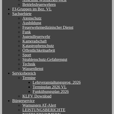
Betriebsfeuerwehren
FJ-Gruppen im Bez. VL
Sachgebiete
Atemschutz
Ausbildung
Feuerwehrmedizinischer Dienst
Funk
Jugendfeuerwehr
Kameradschaft
Katastrophenschutz
Öffentlichkeitsarbeit
Sport
Strahlenschutz-Gefahrengut
Technik
Wasserdienst
Servicebereich
Termine
Lehrveranstaltungsprog. 2026
Terminplan 2026 VL
Funkübungsplan 2026
KLFV Download
Bürgerservice
Warnungen AT-Alert
LEISTUNGSBERICHTE