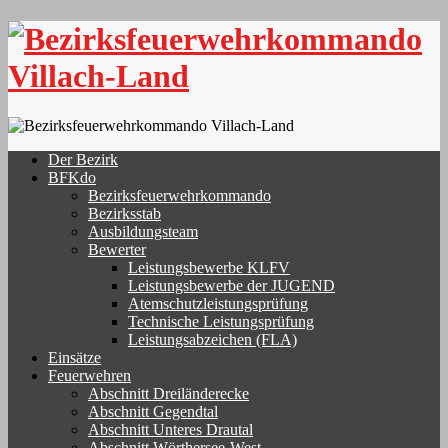
Skip
to
content
Der Bezirk
BFKdo
Bezirksfeuerwehrkommando
Bezirksstab
Ausbildungsteam
Bewerter
Leistungsbewerbe KLFV
Leistungsbewerbe der JUGEND
Atemschutzleistungsprüfung
Technische Leistungsprüfung
Leistungsabzeichen (FLA)
Einsätze
Feuerwehren
Abschnitt Dreiländerecke
Abschnitt Gegendtal
Abschnitt Unteres Drautal
Abschnitt Wörthersee-West