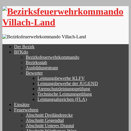
Skip
to
content
Der Bezirk
BFKdo
Bezirksfeuerwehrkommando
Bezirksstab
Ausbildungsteam
Bewerter
Leistungsbewerbe KLFV
Leistungsbewerbe der JUGEND
Atemschutzleistungsprüfung
Technische Leistungsprüfung
Leistungsabzeichen (FLA)
Einsätze
Feuerwehren
Abschnitt Dreiländerecke
Abschnitt Gegendtal
Abschnitt Unteres Drautal
Abschnitt Wörthersee-West