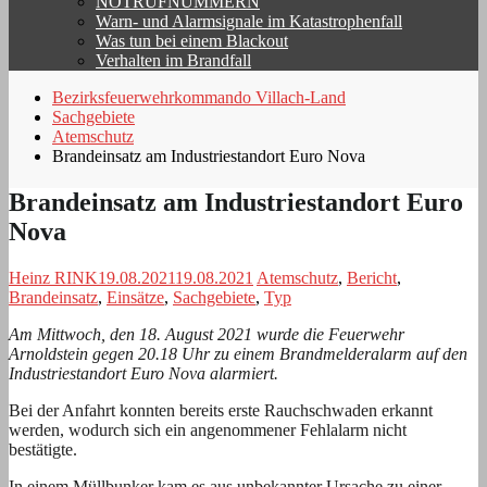
NOTRUFNUMMERN
Warn- und Alarmsignale im Katastrophenfall
Was tun bei einem Blackout
Verhalten im Brandfall
Bezirksfeuerwehrkommando Villach-Land
Sachgebiete
Atemschutz
Brandeinsatz am Industriestandort Euro Nova
Brandeinsatz am Industriestandort Euro
Nova
Heinz RINK
19.08.2021
19.08.2021
Atemschutz
,
Bericht
,
Brandeinsatz
,
Einsätze
,
Sachgebiete
,
Typ
Am Mittwoch, den 18. August 2021 wurde die Feuerwehr
Arnoldstein gegen 20.18 Uhr zu einem Brandmelderalarm auf den
Industriestandort Euro Nova alarmiert.
Bei der Anfahrt konnten bereits erste Rauchschwaden erkannt
werden, wodurch sich ein angenommener Fehlalarm nicht
bestätigte.
In einem Müllbunker kam es aus unbekannter Ursache zu einer