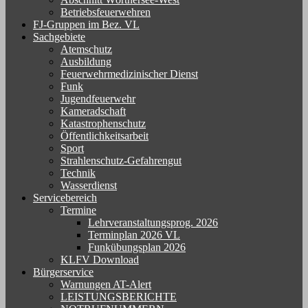
Betriebsfeuerwehren
FJ-Gruppen im Bez. VL
Sachgebiete
Atemschutz
Ausbildung
Feuerwehrmedizinischer Dienst
Funk
Jugendfeuerwehr
Kameradschaft
Katastrophenschutz
Öffentlichkeitsarbeit
Sport
Strahlenschutz-Gefahrengut
Technik
Wasserdienst
Servicebereich
Termine
Lehrveranstaltungsprog. 2026
Terminplan 2026 VL
Funkübungsplan 2026
KLFV Download
Bürgerservice
Warnungen AT-Alert
LEISTUNGSBERICHTE