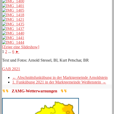
[Zeige eine Slideshow]
1
2
...
6
►
Text und Fotos: Arnold Stessel, BI, Kurt Petschar, BR
GAB 2021
←
Abschnittsfunkübung in der Marktgemeinde Arnoldstein
1. Funkübung 2021 in der Marktgemeinde Weißenstein
→
↯↯
ZAMG-Wetterwarnungen
↯↯