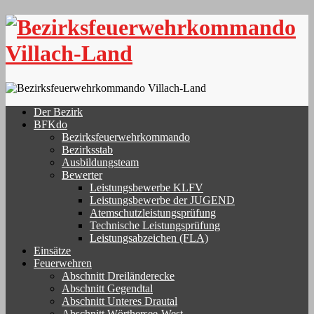
Skip
to
content
Der Bezirk
BFKdo
Bezirksfeuerwehrkommando
Bezirksstab
Ausbildungsteam
Bewerter
Leistungsbewerbe KLFV
Leistungsbewerbe der JUGEND
Atemschutzleistungsprüfung
Technische Leistungsprüfung
Leistungsabzeichen (FLA)
Einsätze
Feuerwehren
Abschnitt Dreiländerecke
Abschnitt Gegendtal
Abschnitt Unteres Drautal
Abschnitt Wörthersee-West