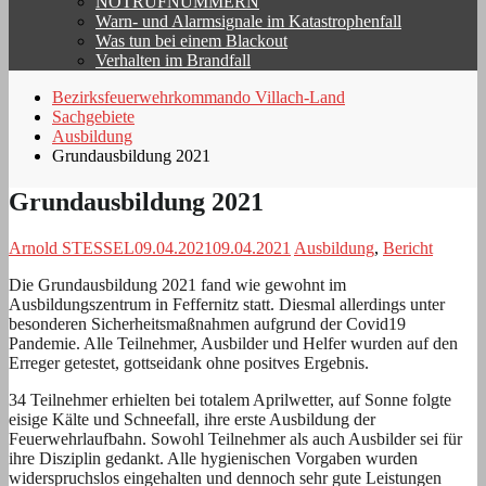
NOTRUFNUMMERN
Warn- und Alarmsignale im Katastrophenfall
Was tun bei einem Blackout
Verhalten im Brandfall
Bezirksfeuerwehrkommando Villach-Land
Sachgebiete
Ausbildung
Grundausbildung 2021
Grundausbildung 2021
Arnold STESSEL
09.04.2021
09.04.2021
Ausbildung
,
Bericht
Die Grundausbildung 2021 fand wie gewohnt im
Ausbildungszentrum in Feffernitz statt. Diesmal allerdings unter
besonderen Sicherheitsmaßnahmen aufgrund der Covid19
Pandemie. Alle Teilnehmer, Ausbilder und Helfer wurden auf den
Erreger getestet, gottseidank ohne positves Ergebnis.
34 Teilnehmer erhielten bei totalem Aprilwetter, auf Sonne folgte
eisige Kälte und Schneefall, ihre erste Ausbildung der
Feuerwehrlaufbahn. Sowohl Teilnehmer als auch Ausbilder sei für
ihre Disziplin gedankt. Alle hygienischen Vorgaben wurden
widerspruchslos eingehalten und dennoch sehr gute Leistungen