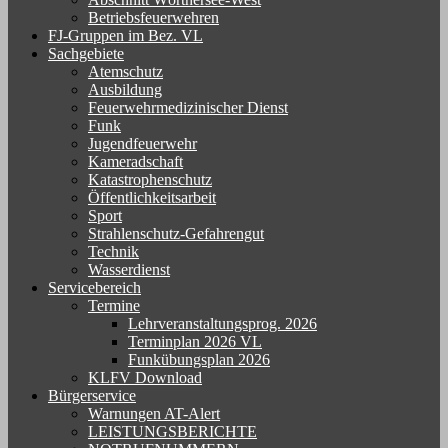
Betriebsfeuerwehren
FJ-Gruppen im Bez. VL
Sachgebiete
Atemschutz
Ausbildung
Feuerwehrmedizinischer Dienst
Funk
Jugendfeuerwehr
Kameradschaft
Katastrophenschutz
Öffentlichkeitsarbeit
Sport
Strahlenschutz-Gefahrengut
Technik
Wasserdienst
Servicebereich
Termine
Lehrveranstaltungsprog. 2026
Terminplan 2026 VL
Funkübungsplan 2026
KLFV Download
Bürgerservice
Warnungen AT-Alert
LEISTUNGSBERICHTE