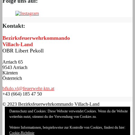
Folge uns auf:
Kontakt:
Bezirksfeuerwehrkommando
Villach-Land
OBR Libert Pekoll
Arriach 65
9543 Arriach
Kärnten
Österreich
bfkdo.vl@feuerwehr-ktn.at
+43 (664) 185 47 50
© 2023 Bezirksfeuerwehrkommando Villach-Land
Datenschutz und Cookies: Diese Website verwendet Cookies. Wenn du die Website
Impressum
weiterhin nutzt, stimmst du der Verwendung von Cookies zu.
Datenschutzerklärung
Cookie-Richtlinie (EU)
Weitere Informationen, beispielsweise zur Kontrolle von Cookies, findest du hier:
Login
Cookie-Richtlinie