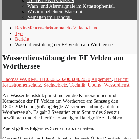
NOTRUFNUMMERN
Warn- und Alarmsignale im Katastrophenfall
Was tun bei einem Blackout
Verhalten im Brandfall
Bezirksfeuerwehrkommando Villach-Land
Typ
Bericht
Wasserdienstübung der FF Velden am Wörthersee
Wasserdienstübung der FF Velden am
Wörthersee
Thomas WARMUTH
03.08.2020
03.08.2020
Allgemein
,
Bericht
,
Katastrophenschutz
,
Sachgebiete
,
Technik
,
Übung
,
Wasserdienst
Als Wasserdienststützpunkt hielten die Kameradinnen und
Kameraden der FF Velden am Wörthersee am Samstag den
18.07.2020 eine großangelegte Wasserdienstübung auf dem
Wörthersee ab. Es galt 2 Szenarien zum Schutz des Sees zu
bewältigen und die hierfür notwenigen Handgriffe zu beüben.
Zuerst galt es folgendes Szenario abzuarbeiten:
Großer Ölaustritt auf der Autobahn, dadurch Öl im Damtschacher-