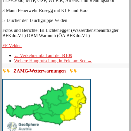
TLFA3000, MTF, GSF, WLF-K, Arbeits- und Rettungsboot
3 Mann Feuerwehr Rosegg mit KLF und Boot
5 Taucher der Tauchgruppe Velden
Fotos und Berichte: BI Lichtenegger (Wasserdienstbeauftragter
BFKdo-VL) OBM Warmuth (ÖA BFKdo-VL)
FF Velden
←
Verkehrsunfall auf der B109
Weitere Hangrutschung in Feld am See
→
↯↯
ZAMG-Wetterwarnungen
↯↯