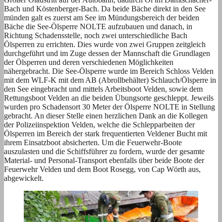
Bach und Köstenberger-Bach. Da beide Bäche direkt in den See
münden galt es zuerst am See im Mündungsbereich der beiden
Bäche die See-Ölsperre NOLTE aufzubauen und danach, in
Richtung Schadensstelle, noch zwei unterschiedliche Bach
Ölsperren zu errichten. Dies wurde von zwei Gruppen zeitgleich
durchgeführt und im Zuge dessen der Mannschaft die Grundlagen
der Ölsperren und deren verschiedenen Möglichkeiten
nähergebracht. Die See-Ölsperre wurde im Bereich Schloss Velden
mit dem WLF-K mit dem AB (Abrollbehälter) Schlauch/Ölsperre in
den See eingebracht und mittels Arbeitsboot Velden, sowie dem
Rettungsboot Velden an die beiden Übungsorte geschleppt. Jeweils
wurden pro Schadensort 30 Meter der Ölsperre NOLTE in Stellung
gebracht. An dieser Stelle einen herzlichen Dank an die Kollegen
der Polizeiinspektion Velden, welche die Schlepparbeiten der
Ölsperren im Bereich der stark frequentierten Veldener Bucht mit
ihrem Einsatzboot absicherten. Um die Feuerwehr-Boote
auszulasten und die Schiffsführer zu fordern, wurde der gesamte
Material- und Personal-Transport ebenfalls über beide Boote der
Feuerwehr Velden und dem Boot Rosegg, von Cap Wörth aus,
abgewickelt.