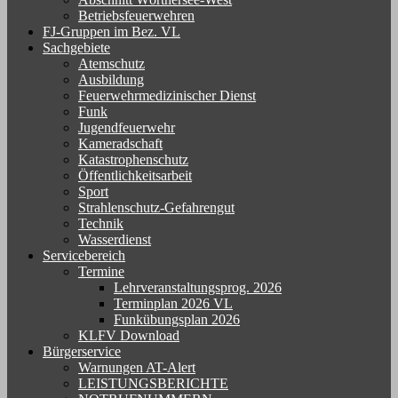
Betriebsfeuerwehren
FJ-Gruppen im Bez. VL
Sachgebiete
Atemschutz
Ausbildung
Feuerwehrmedizinischer Dienst
Funk
Jugendfeuerwehr
Kameradschaft
Katastrophenschutz
Öffentlichkeitsarbeit
Sport
Strahlenschutz-Gefahrengut
Technik
Wasserdienst
Servicebereich
Termine
Lehrveranstaltungsprog. 2026
Terminplan 2026 VL
Funkübungsplan 2026
KLFV Download
Bürgerservice
Warnungen AT-Alert
LEISTUNGSBERICHTE