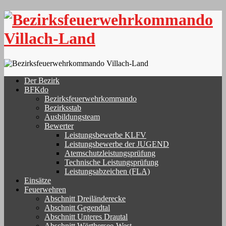
Skip
to
content
Der Bezirk
BFKdo
Bezirksfeuerwehrkommando
Bezirksstab
Ausbildungsteam
Bewerter
Leistungsbewerbe KLFV
Leistungsbewerbe der JUGEND
Atemschutzleistungsprüfung
Technische Leistungsprüfung
Leistungsabzeichen (FLA)
Einsätze
Feuerwehren
Abschnitt Dreiländerecke
Abschnitt Gegendtal
Abschnitt Unteres Drautal
Abschnitt Wörthersee-West