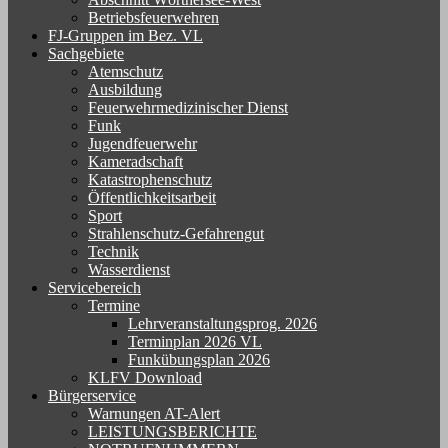
Betriebsfeuerwehren
FJ-Gruppen im Bez. VL
Sachgebiete
Atemschutz
Ausbildung
Feuerwehrmedizinischer Dienst
Funk
Jugendfeuerwehr
Kameradschaft
Katastrophenschutz
Öffentlichkeitsarbeit
Sport
Strahlenschutz-Gefahrengut
Technik
Wasserdienst
Servicebereich
Termine
Lehrveranstaltungsprog. 2026
Terminplan 2026 VL
Funkübungsplan 2026
KLFV Download
Bürgerservice
Warnungen AT-Alert
LEISTUNGSBERICHTE