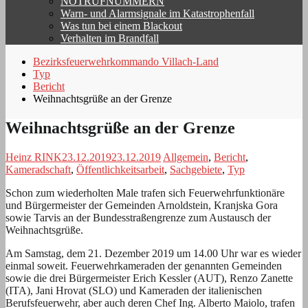
NOTRUFNUMMERN
Warn- und Alarmsignale im Katastrophenfall
Was tun bei einem Blackout
Verhalten im Brandfall
Bezirksfeuerwehrkommando Villach-Land
Typ
Bericht
Weihnachtsgrüße an der Grenze
Weihnachtsgrüße an der Grenze
Heinz RINK
23.12.2019
23.12.2019
Allgemein
,
Bericht
,
Kameradschaft
,
Öffentlichkeitsarbeit
,
Sachgebiete
,
Typ
Schon zum wiederholten Male trafen sich Feuerwehrfunktionäre
und Bürgermeister der Gemeinden Arnoldstein, Kranjska Gora
sowie Tarvis an der Bundesstraßengrenze zum Austausch der
Weihnachtsgrüße.
Am Samstag, dem 21. Dezember 2019 um 14.00 Uhr war es wieder
einmal soweit. Feuerwehrkameraden der genannten Gemeinden
sowie die drei Bürgermeister Erich Kessler (AUT), Renzo Zanette
(ITA), Jani Hrovat (SLO) und Kameraden der italienischen
Berufsfeuerwehr, aber auch deren Chef Ing. Alberto Maiolo, trafen