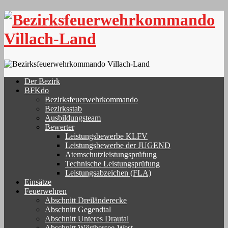
Skip
to
content
Der Bezirk
BFKdo
Bezirksfeuerwehrkommando
Bezirksstab
Ausbildungsteam
Bewerter
Leistungsbewerbe KLFV
Leistungsbewerbe der JUGEND
Atemschutzleistungsprüfung
Technische Leistungsprüfung
Leistungsabzeichen (FLA)
Einsätze
Feuerwehren
Abschnitt Dreiländerecke
Abschnitt Gegendtal
Abschnitt Unteres Drautal
Abschnitt Wörthersee-West