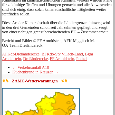
Kameraden im kameradschaftlichen Rahmen. Weiters wurden Pläne
für zukünftige Treffen und Übungen gemacht und alle Anwesenden
sind sich einig, dass solch kameradschaftliche Tätigkeiten weiter
stattfinden sollen.
Diese Art der Kameradschaft über die Ländergrenzen hinweg wird
in den drei Gemeinden schon seit Jahrzehnten gepflegt und zeugt
von einer richtigen grenzüberschreitenden EU – Zusammenarbeit.
Bericht und Bilder © FF Arnoldstein, AFK Miggitsch M.
ÖA-Team Dreiländereck.
AFKdt-Dreiländerecke
,
BFKdo-Stv Villach-Land
,
Bgm
Arnoldstein
,
Dreiländerecke
,
FF Arnoldstein
,
Polizei
←
Verkehrsunfall A10
Küchenbrand in Kreuzen
→
↯↯
ZAMG-Wetterwarnungen
↯↯