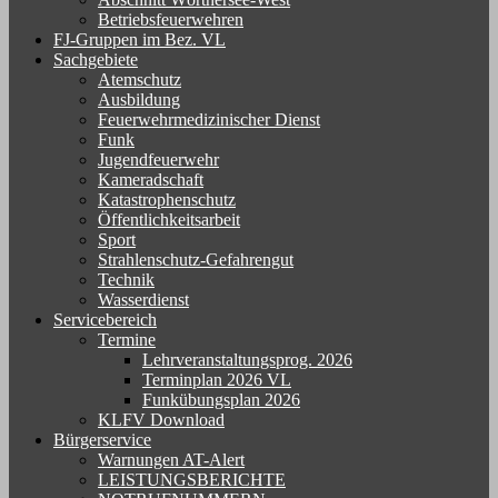
Betriebsfeuerwehren
FJ-Gruppen im Bez. VL
Sachgebiete
Atemschutz
Ausbildung
Feuerwehrmedizinischer Dienst
Funk
Jugendfeuerwehr
Kameradschaft
Katastrophenschutz
Öffentlichkeitsarbeit
Sport
Strahlenschutz-Gefahrengut
Technik
Wasserdienst
Servicebereich
Termine
Lehrveranstaltungsprog. 2026
Terminplan 2026 VL
Funkübungsplan 2026
KLFV Download
Bürgerservice
Warnungen AT-Alert
LEISTUNGSBERICHTE