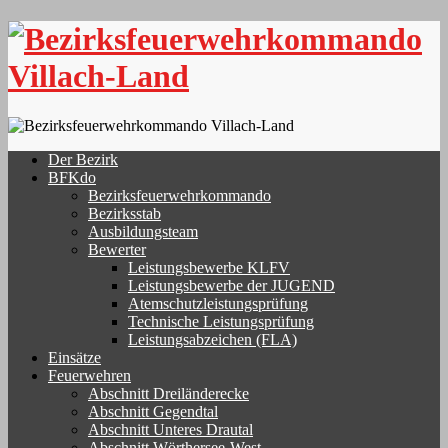
Skip
to
content
Der Bezirk
BFKdo
Bezirksfeuerwehrkommando
Bezirksstab
Ausbildungsteam
Bewerter
Leistungsbewerbe KLFV
Leistungsbewerbe der JUGEND
Atemschutzleistungsprüfung
Technische Leistungsprüfung
Leistungsabzeichen (FLA)
Einsätze
Feuerwehren
Abschnitt Dreiländerecke
Abschnitt Gegendtal
Abschnitt Unteres Drautal
Abschnitt Wörthersee-West