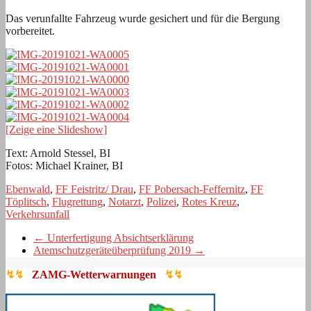
Das verunfallte Fahrzeug wurde gesichert und für die Bergung
vorbereitet.
[Zeige eine Slideshow]
Text: Arnold Stessel, BI
Fotos: Michael Krainer, BI
Ebenwald
,
FF Feistritz/ Drau
,
FF Pobersach-Feffernitz
,
FF
Töplitsch
,
Flugrettung
,
Notarzt
,
Polizei
,
Rotes Kreuz
,
Verkehrsunfall
←
Unterfertigung Absichtserklärung
Atemschutzgeräteüberprüfung 2019
→
↯↯
ZAMG-Wetterwarnungen
↯↯