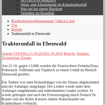
NOTRUFNUMMERN
Warn- und Alarmsignale im Katastrophenfall
Was tun bei einem Blackout
Verhalten im Brandfall
Bezirksfeuerwehrkommando Villach-Land
Typ
Bericht
Traktorunfall in Ebenwald
Traktorunfall in Ebenwald
Arnold STESSEL
21.10.2019
21.10.2019
Bericht
,
Einsätze
,
Technischer Einsatz
Am 21.10. gegen 13:00h wurden die Feuerwehren Feistritz/Drau,
Pobersach- Feffernitz und Töplitsch zu einem Unfall im Bereich
Ebenwald gerufen.
Ein Traktor war samt Holzanhänger von der Strasse abgekommen
und der Anhänger umgekippt. Der Lenker wurde unter dem
Anhänger eingeklemmt und unbestimmten Grades verletzt. Er
wurde geborgen und nach der Erstversorgung durch Notarzt Dr.
Rauter und des Roten Kreuzes mittels Hubschrauber ins
Krankenhaus verbracht.