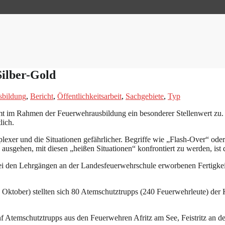
Silber-Gold
sbildung
,
Bericht
,
Öffentlichkeitsarbeit
,
Sachgebiete
,
Typ
 im Rahmen der Feuerwehrausbildung ein besonderer Stellenwert zu. E
lich.
xer und die Situationen gefährlicher. Begriffe wie „Flash-Over“ ode
usgehen, mit diesen „heißen Situationen“ konfrontiert zu werden, ist 
ei den Lehrgängen an der Landesfeuerwehrschule erworbenen Fertigkeit
ktober) stellten sich 80 Atemschutztrupps (240 Feuerwehrleute) der K
ünf Atemschutztrupps aus den Feuerwehren Afritz am See, Feistritz an 