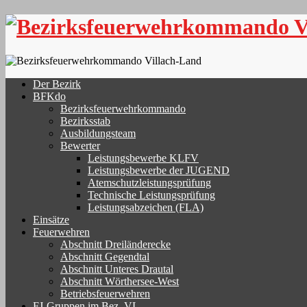
Skip
to
content
Der Bezirk
BFKdo
Bezirksfeuerwehrkommando
Bezirksstab
Ausbildungsteam
Bewerter
Leistungsbewerbe KLFV
Leistungsbewerbe der JUGEND
Atemschutzleistungsprüfung
Technische Leistungsprüfung
Leistungsabzeichen (FLA)
Einsätze
Feuerwehren
Abschnitt Dreiländerecke
Abschnitt Gegendtal
Abschnitt Unteres Drautal
Abschnitt Wörthersee-West
Betriebsfeuerwehren
FJ-Gruppen im Bez. VL