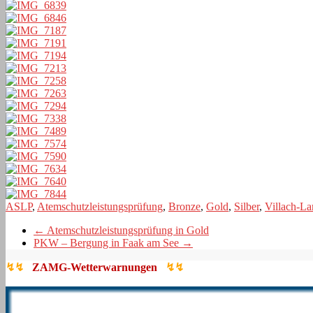
ASLP
,
Atemschutzleistungsprüfung
,
Bronze
,
Gold
,
Silber
,
Villach-L
←
Atemschutzleistungsprüfung in Gold
PKW – Bergung in Faak am See
→
↯↯
ZAMG-Wetterwarnungen
↯↯