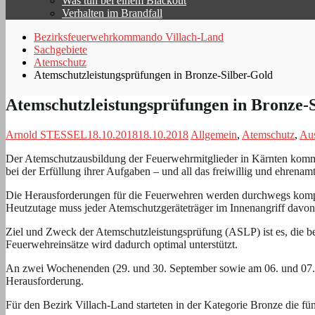
Was tun bei einem Blackout
Verhalten im Brandfall
Bezirksfeuerwehrkommando Villach-Land
Sachgebiete
Atemschutz
Atemschutzleistungsprüfungen in Bronze-Silber-Gold
Atemschutzleistungsprüfungen in Bronze-
Arnold STESSEL
18.10.2018
18.10.2018
Allgemein
,
Atemschutz
,
Au
Der Atemschutzausbildung der Feuerwehrmitglieder in Kärnten kommt
bei der Erfüllung ihrer Aufgaben – und all das freiwillig und ehrenamt
Die Herausforderungen für die Feuerwehren werden durchwegs komple
Heutzutage muss jeder Atemschutzgeräteträger im Innenangriff davon a
Ziel und Zweck der Atemschutzleistungsprüfung (ASLP) ist es, die b
Feuerwehreinsätze wird dadurch optimal unterstützt.
An zwei Wochenenden (29. und 30. September sowie am 06. und 07. O
Herausforderung.
Für den Bezirk Villach-Land starteten in der Kategorie Bronze die f